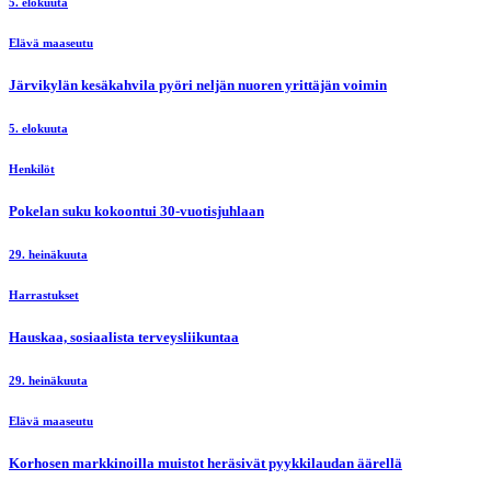
5. elokuuta
Elävä maaseutu
Järvikylän kesäkahvila pyöri neljän nuoren yrittäjän voimin
5. elokuuta
Henkilöt
Pokelan suku kokoontui 30-vuotisjuhlaan
29. heinäkuuta
Harrastukset
Hauskaa, sosiaalista terveysliikuntaa
29. heinäkuuta
Elävä maaseutu
Korhosen markkinoilla muistot heräsivät pyykkilaudan äärellä