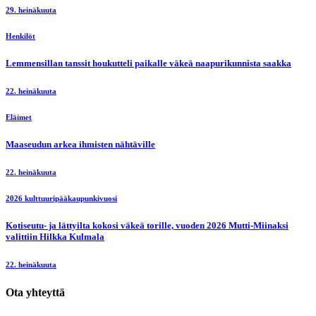
29. heinäkuuta
Henkilöt
Lemmensillan tanssit houkutteli paikalle väkeä naapurikunnista saakka
22. heinäkuuta
Eläimet
Maaseudun arkea ihmisten nähtäville
22. heinäkuuta
2026 kulttuuripääkaupunkivuosi
Kotiseutu- ja lättyilta kokosi väkeä torille, vuoden 2026 Mutti-Miinaksi
valittiin Hilkka Kulmala
22. heinäkuuta
Ota yhteyttä