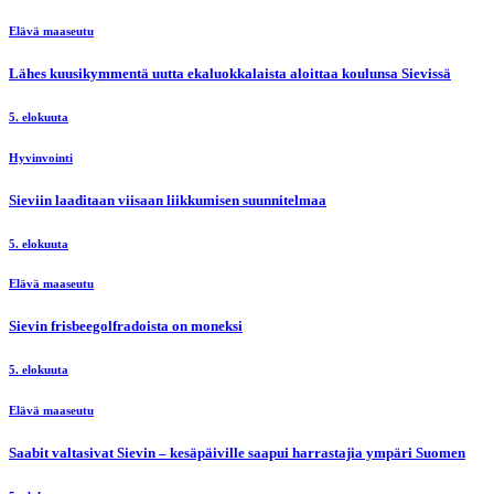
Elävä maaseutu
Lähes kuusikymmentä uutta ekaluokkalaista aloittaa koulunsa Sievissä
5. elokuuta
Hyvinvointi
Sieviin laaditaan viisaan liikkumisen suunnitelmaa
5. elokuuta
Elävä maaseutu
Sievin frisbeegolfradoista on moneksi
5. elokuuta
Elävä maaseutu
Saabit valtasivat Sievin – kesäpäiville saapui harrastajia ympäri Suomen