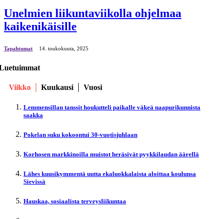
Unelmien liikuntaviikolla ohjelmaa
kaikenikäisille
Tapahtumat
14. toukokuuta, 2025
Luetuimmat
Viikko
Kuukausi
Vuosi
Lemmensillan tanssit houkutteli paikalle väkeä naapurikunnista
saakka
Pokelan suku kokoontui 30-vuotisjuhlaan
Korhosen markkinoilla muistot heräsivät pyykkilaudan äärellä
Lähes kuusikymmentä uutta ekaluokkalaista aloittaa koulunsa
Sievissä
Hauskaa, sosiaalista terveysliikuntaa