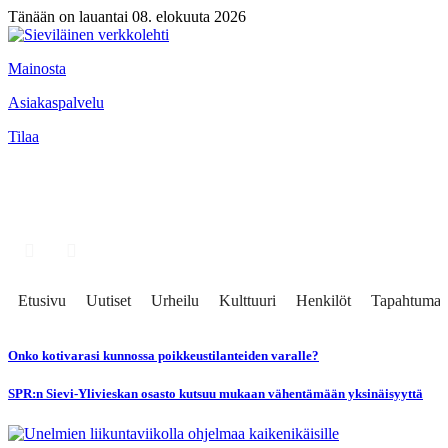
Tänään on lauantai 08. elokuuta 2026
Mainosta
Asiakaspalvelu
Tilaa
Etusivu
Uutiset
Urheilu
Kulttuuri
Henkilöt
Tapahtumat
Onko kotivarasi kunnossa poikkeustilanteiden varalle?
SPR:n Sievi-Ylivieskan osasto kutsuu mukaan vähentämään yksinäisyyttä