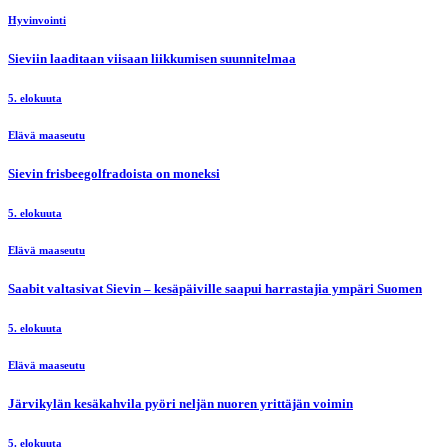
Hyvinvointi
Sieviin laaditaan viisaan liikkumisen suunnitelmaa
5. elokuuta
Elävä maaseutu
Sievin frisbeegolfradoista on moneksi
5. elokuuta
Elävä maaseutu
Saabit valtasivat Sievin – kesäpäiville saapui harrastajia ympäri Suomen
5. elokuuta
Elävä maaseutu
Järvikylän kesäkahvila pyöri neljän nuoren yrittäjän voimin
5. elokuuta