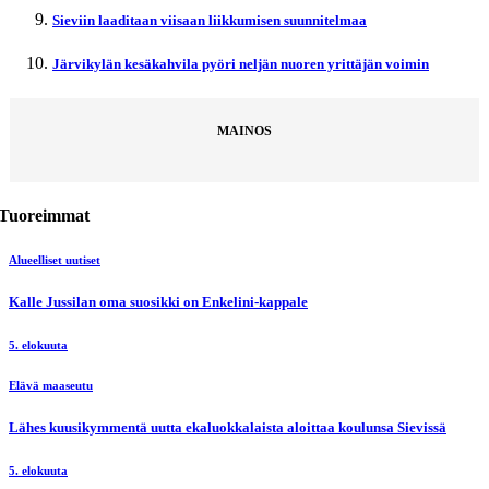
Sieviin laaditaan viisaan liikkumisen suunnitelmaa
Järvikylän kesäkahvila pyöri neljän nuoren yrittäjän voimin
MAINOS
Tuoreimmat
Alueelliset uutiset
Kalle Jussilan oma suosikki on Enkelini-kappale
5. elokuuta
Elävä maaseutu
Lähes kuusikymmentä uutta ekaluokkalaista aloittaa koulunsa Sievissä
5. elokuuta