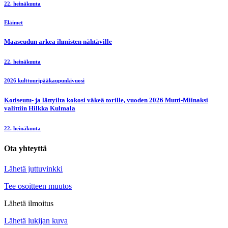
22. heinäkuuta
Eläimet
Maaseudun arkea ihmisten nähtäville
22. heinäkuuta
2026 kulttuuripääkaupunkivuosi
Kotiseutu- ja lättyilta kokosi väkeä torille, vuoden 2026 Mutti-Miinaksi
valittiin Hilkka Kulmala
22. heinäkuuta
Ota yhteyttä
Lähetä juttuvinkki
Tee osoitteen muutos
Lähetä ilmoitus
Lähetä lukijan kuva