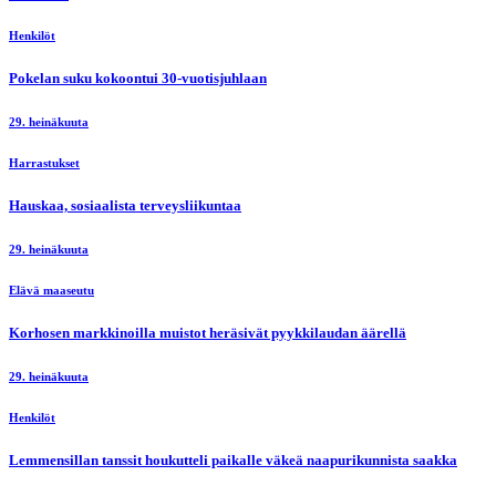
Henkilöt
Pokelan suku kokoontui 30-vuotisjuhlaan
29. heinäkuuta
Harrastukset
Hauskaa, sosiaalista terveysliikuntaa
29. heinäkuuta
Elävä maaseutu
Korhosen markkinoilla muistot heräsivät pyykkilaudan äärellä
29. heinäkuuta
Henkilöt
Lemmensillan tanssit houkutteli paikalle väkeä naapurikunnista saakka