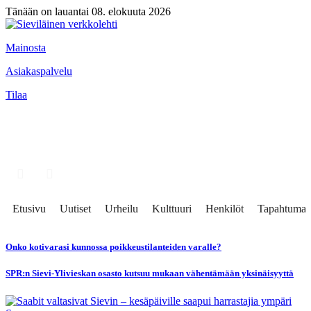
Tänään on lauantai 08. elokuuta 2026
Mainosta
Asiakaspalvelu
Tilaa
Etusivu
Uutiset
Urheilu
Kulttuuri
Henkilöt
Tapahtumat
Onko kotivarasi kunnossa poikkeustilanteiden varalle?
SPR:n Sievi-Ylivieskan osasto kutsuu mukaan vähentämään yksinäisyyttä