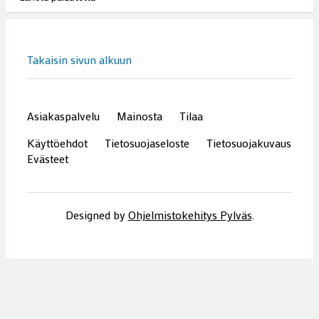
Hauskaa, sosiaalista terveysliikuntaa
29. heinäkuuta
ELÄVÄ MAASEUTU
Korhosen markkinoilla muistot heräsivät pyykkilaudan
äärellä
29. heinäkuuta
HENKILÖT
Lemmensillan tanssit houkutteli paikalle väkeä
naapurikunnista saakka
22. heinäkuuta
ELÄIMET
Maaseudun arkea ihmisten nähtäville
22. heinäkuuta
2026 KULTTUURIPÄÄKAUPUNKIVUOSI
Kotiseutu- ja lättyilta kokosi väkeä torille, vuoden 2026
Mutti-Miinaksi valittiin Hilkka Kulmala
22. heinäkuuta