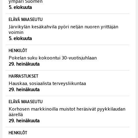
Tuoreimmat
ALUEELLISET UUTISET
Kalle Jussilan oma suosikki on Enkelini-kappale
5. elokuuta
ELÄVÄ MAASEUTU
Lähes kuusikymmentä uutta ekaluokkalaista aloittaa
koulunsa Sievissä
5. elokuuta
HYVINVOINTI
Sieviin laaditaan viisaan liikkumisen suunnitelmaa