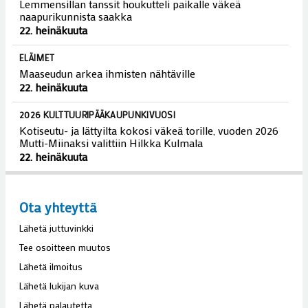
5. elokuuta
ELÄVÄ MAASEUTU
Sievin frisbeegolfradoista on moneksi
5. elokuuta
ELÄVÄ MAASEUTU
Saabit valtasivat Sievin – kesäpäiville saapui harrastajia
ympäri Suomen
5. elokuuta
ELÄVÄ MAASEUTU
Järvikylän kesäkahvila pyöri neljän nuoren yrittäjän
voimin
5. elokuuta
HENKILÖT
Pokelan suku kokoontui 30-vuotisjuhlaan
29. heinäkuuta
HARRASTUKSET