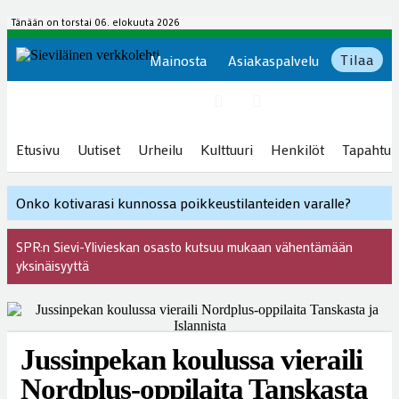
Tänään on torstai 06. elokuuta 2026
Tilaa
Mainosta
Asiakaspalvelu
Etusivu
Uutiset
Urheilu
Kulttuuri
Henkilöt
Tapahtu
Onko kotivarasi kunnossa poikkeustilanteiden varalle?
SPR:n Sievi-Ylivieskan osasto kutsuu mukaan vähentämään
yksinäisyyttä
Jussinpekan koulussa vieraili
Nordplus-oppilaita Tanskasta