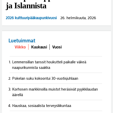
ja Islannista
26. helmikuuta, 2026
2026 kulttuuripääkaupunkivuosi
Luetuimmat
Viikko
Kuukausi
Vuosi
Lemmensillan tanssit houkutteli paikalle väkeä
naapurikunnista saakka
Pokelan suku kokoontui 30-vuotisjuhlaan
Korhosen markkinoilla muistot heräsivät pyykkilaudan
äärellä
Hauskaa, sosiaalista terveysliikuntaa