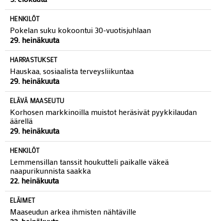
HENKILÖT
Pokelan suku kokoontui 30-vuotisjuhlaan
29. heinäkuuta
HARRASTUKSET
Hauskaa, sosiaalista terveysliikuntaa
29. heinäkuuta
ELÄVÄ MAASEUTU
Korhosen markkinoilla muistot heräsivät pyykkilaudan
äärellä
29. heinäkuuta
HENKILÖT
Lemmensillan tanssit houkutteli paikalle väkeä
naapurikunnista saakka
22. heinäkuuta
ELÄIMET
Maaseudun arkea ihmisten nähtäville