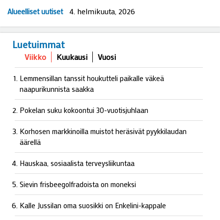
4. helmikuuta, 2026
Alueelliset uutiset
Luetuimmat
Viikko
Kuukausi
Vuosi
Lemmensillan tanssit houkutteli paikalle väkeä
naapurikunnista saakka
Pokelan suku kokoontui 30-vuotisjuhlaan
Korhosen markkinoilla muistot heräsivät pyykkilaudan
äärellä
Hauskaa, sosiaalista terveysliikuntaa
Sievin frisbeegolfradoista on moneksi
Kalle Jussilan oma suosikki on Enkelini-kappale