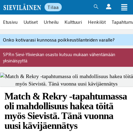
Tilaa
Etusivu
Uutiset
Urheilu
Kulttuuri
Henkilöt
Tapahtum
Onko kotivarasi kunnossa poikkeustilanteiden varalle?
SPR:n Sievi-Ylivieskan osasto kutsuu mukaan vähentämään
yksinäisyyttä
Match & Rekry -tapahtumassa
oli mahdollisuus hakea töitä
myös Sievistä. Tänä vuonna
uusi kävijäennätys