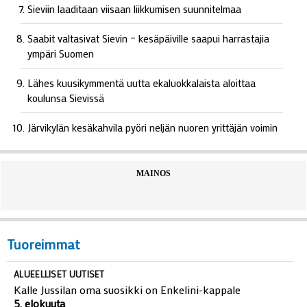
Sieviin laaditaan viisaan liikkumisen suunnitelmaa
Saabit valtasivat Sievin – kesäpäiville saapui harrastajia
ympäri Suomen
Lähes kuusikymmentä uutta ekaluokkalaista aloittaa
koulunsa Sievissä
Järvikylän kesäkahvila pyöri neljän nuoren yrittäjän voimin
MAINOS
Tuoreimmat
ALUEELLISET UUTISET
Kalle Jussilan oma suosikki on Enkelini-kappale
5. elokuuta