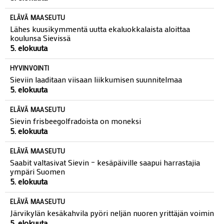
ELÄVÄ MAASEUTU
Lähes kuusikymmentä uutta ekaluokkalaista aloittaa
koulunsa Sievissä
5. elokuuta
HYVINVOINTI
Sieviin laaditaan viisaan liikkumisen suunnitelmaa
5. elokuuta
ELÄVÄ MAASEUTU
Sievin frisbeegolfradoista on moneksi
5. elokuuta
ELÄVÄ MAASEUTU
Saabit valtasivat Sievin – kesäpäiville saapui harrastajia
ympäri Suomen
5. elokuuta
ELÄVÄ MAASEUTU
Järvikylän kesäkahvila pyöri neljän nuoren yrittäjän voimin
5. elokuuta