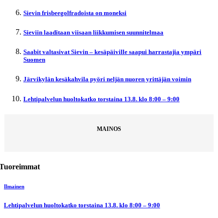
Sievin frisbeegolfradoista on moneksi
Sieviin laaditaan viisaan liikkumisen suunnitelmaa
Saabit valtasivat Sievin – kesäpäiville saapui harrastajia ympäri
Suomen
Järvikylän kesäkahvila pyöri neljän nuoren yrittäjän voimin
Lehtipalvelun huoltokatko torstaina 13.8. klo 8:00 – 9:00
MAINOS
Tuoreimmat
Ilmainen
Lehtipalvelun huoltokatko torstaina 13.8. klo 8:00 – 9:00