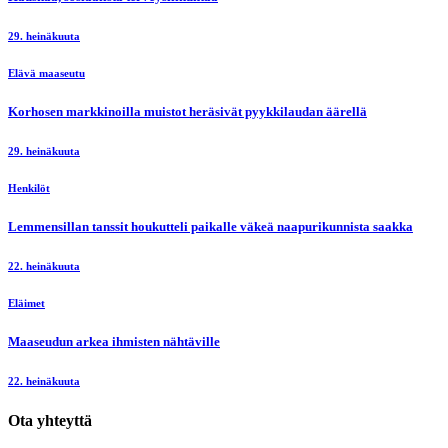
29. heinäkuuta
Elävä maaseutu
Korhosen markkinoilla muistot heräsivät pyykkilaudan äärellä
29. heinäkuuta
Henkilöt
Lemmensillan tanssit houkutteli paikalle väkeä naapurikunnista saakka
22. heinäkuuta
Eläimet
Maaseudun arkea ihmisten nähtäville
22. heinäkuuta
Ota yhteyttä