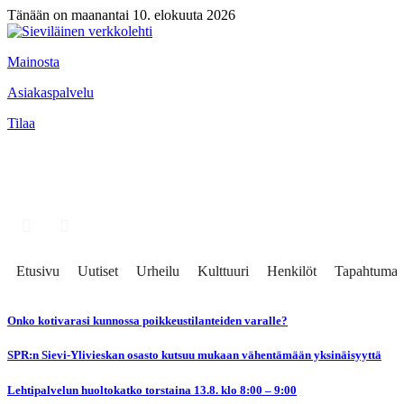
Tänään on maanantai 10. elokuuta 2026
Mainosta
Asiakaspalvelu
Tilaa
Etusivu
Uutiset
Urheilu
Kulttuuri
Henkilöt
Tapahtumat
Onko kotivarasi kunnossa poikkeustilanteiden varalle?
SPR:n Sievi-Ylivieskan osasto kutsuu mukaan vähentämään yksinäisyyttä
Lehtipalvelun huoltokatko torstaina 13.8. klo 8:00 – 9:00