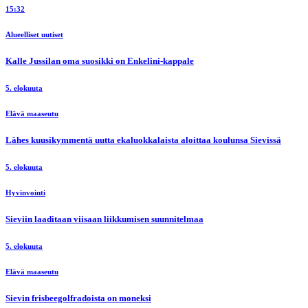
15:32
Alueelliset uutiset
Kalle Jussilan oma suosikki on Enkelini-kappale
5. elokuuta
Elävä maaseutu
Lähes kuusikymmentä uutta ekaluokkalaista aloittaa koulunsa Sievissä
5. elokuuta
Hyvinvointi
Sieviin laaditaan viisaan liikkumisen suunnitelmaa
5. elokuuta
Elävä maaseutu
Sievin frisbeegolfradoista on moneksi