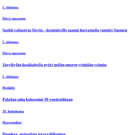
5. elokuuta
Elävä maaseutu
Saabit valtasivat Sievin – kesäpäiville saapui harrastajia ympäri Suomen
5. elokuuta
Elävä maaseutu
Järvikylän kesäkahvila pyöri neljän nuoren yrittäjän voimin
5. elokuuta
Henkilöt
Pokelan suku kokoontui 30-vuotisjuhlaan
29. heinäkuuta
Harrastukset
Hauskaa, sosiaalista terveysliikuntaa