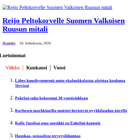
Reijo Peltokorvelle Suomen Valkoisen
Ruusun mitali
Henkilöt
26. helmikuuta, 2026
Luetuimmat
Viikko
Kuukausi
Vuosi
Lähes kuusikymmentä uutta ekaluokkalaista aloittaa koulunsa
Sievissä
Pokelan suku kokoontui 30-vuotisjuhlaan
Korhosen markkinoilla muistot heräsivät pyykkilaudan äärellä
Kalle Jussilan oma suosikki on Enkelini-kappale
Hauskaa, sosiaalista terveysliikuntaa