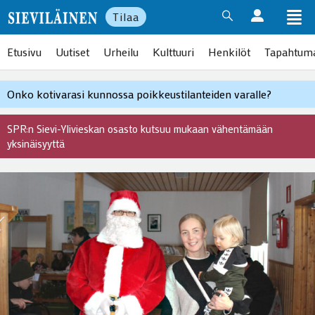
Tilaa
Etusivu
Uutiset
Urheilu
Kulttuuri
Henkilöt
Tapahtum
Onko kotivarasi kunnossa poikkeustilanteiden varalle?
SPR:n Sievi-Ylivieskan osasto kutsuu mukaan vähentämään
yksinäisyyttä