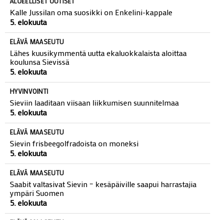
ALUEELLISET UUTISET
Kalle Jussilan oma suosikki on Enkelini-kappale
5. elokuuta
ELÄVÄ MAASEUTU
Lähes kuusikymmentä uutta ekaluokkalaista aloittaa
koulunsa Sievissä
5. elokuuta
HYVINVOINTI
Sieviin laaditaan viisaan liikkumisen suunnitelmaa
5. elokuuta
ELÄVÄ MAASEUTU
Sievin frisbeegolfradoista on moneksi
5. elokuuta
ELÄVÄ MAASEUTU
Saabit valtasivat Sievin – kesäpäiville saapui harrastajia
ympäri Suomen