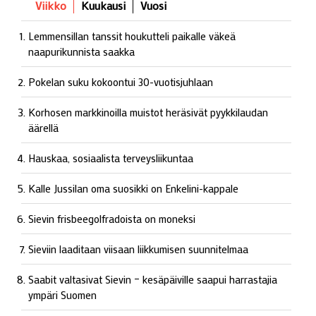
Viikko
Kuukausi
Vuosi
Lemmensillan tanssit houkutteli paikalle väkeä
naapurikunnista saakka
Pokelan suku kokoontui 30-vuotisjuhlaan
Korhosen markkinoilla muistot heräsivät pyykkilaudan
äärellä
Hauskaa, sosiaalista terveysliikuntaa
Kalle Jussilan oma suosikki on Enkelini-kappale
Sievin frisbeegolfradoista on moneksi
Sieviin laaditaan viisaan liikkumisen suunnitelmaa
Saabit valtasivat Sievin – kesäpäiville saapui harrastajia
ympäri Suomen