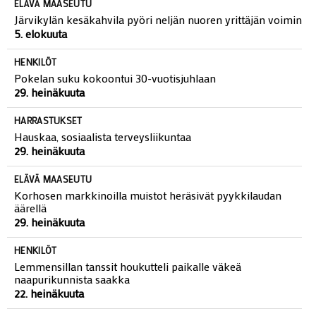
5. elokuuta
ELÄVÄ MAASEUTU
Järvikylän kesäkahvila pyöri neljän nuoren yrittäjän voimin
5. elokuuta
HENKILÖT
Pokelan suku kokoontui 30-vuotisjuhlaan
29. heinäkuuta
HARRASTUKSET
Hauskaa, sosiaalista terveysliikuntaa
29. heinäkuuta
ELÄVÄ MAASEUTU
Korhosen markkinoilla muistot heräsivät pyykkilaudan
äärellä
29. heinäkuuta
HENKILÖT
Lemmensillan tanssit houkutteli paikalle väkeä
naapurikunnista saakka