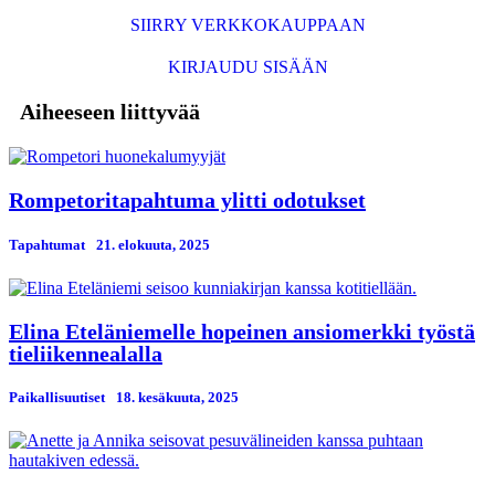
SIIRRY VERKKOKAUPPAAN
KIRJAUDU SISÄÄN
Aiheeseen liittyvää
Rompetoritapahtuma ylitti odotukset
Tapahtumat
21. elokuuta, 2025
Elina Eteläniemelle hopeinen ansiomerkki työstä
tieliikennealalla
Paikallisuutiset
18. kesäkuuta, 2025