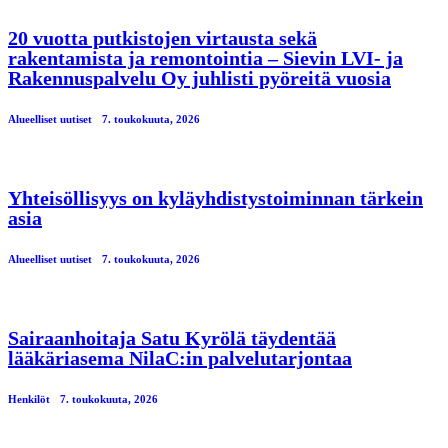
20 vuotta putkistojen virtausta sekä
rakentamista ja remontointia – Sievin LVI- ja
Rakennuspalvelu Oy juhlisti pyöreitä vuosia
Alueelliset uutiset
7. toukokuuta, 2026
Yhteisöllisyys on kyläyhdistystoiminnan tärkein
asia
Alueelliset uutiset
7. toukokuuta, 2026
Sairaanhoitaja Satu Kyrölä täydentää
lääkäriasema NilaC:in palvelutarjontaa
Henkilöt
7. toukokuuta, 2026