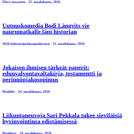
Elävä maaseutu
25. maaliskuuta, 2026
Uutuuskomedia Bodi Längvits vie
naurumatkalle läpi historian
2026 kulttuuripääkaupunkivuosi
25. maaliskuuta, 2026
Jokaisen ihmisen tärkeät paperit:
edunvalvontavaltakirja, testamentti ja
perinnönjakosopimus
Henkilöt
24. maaliskuuta, 2026
Liikuntaneuvoja Sari Pekkala tukee sieviläisiä
hyvinvointinsa edistämisessä
Hankkeet
24. maaliskuuta, 2026