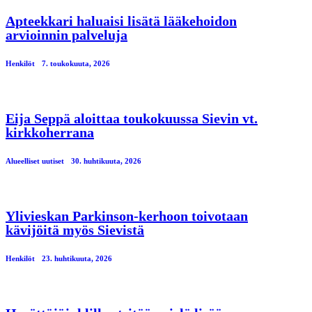
Apteekkari haluaisi lisätä lääkehoidon
arvioinnin palveluja
Henkilöt
7. toukokuuta, 2026
Eija Seppä aloittaa toukokuussa Sievin vt.
kirkkoherrana
Alueelliset uutiset
30. huhtikuuta, 2026
Ylivieskan Parkinson-kerhoon toivotaan
kävijöitä myös Sievistä
Henkilöt
23. huhtikuuta, 2026