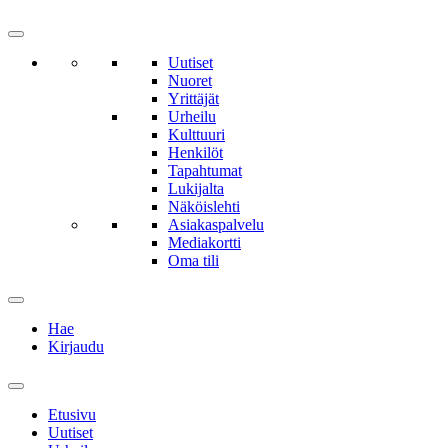
Uutiset
Nuoret
Yrittäjät
Urheilu
Kulttuuri
Henkilöt
Tapahtumat
Lukijalta
Näköislehti
Asiakaspalvelu
Mediakortti
Oma tili
Hae
Kirjaudu
Etusivu
Uutiset