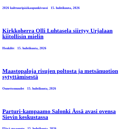
2026 kulttuuripääkaupunkivuosi
15. huhtikuuta, 2026
Kirkkoherra Olli Luhtasela siirtyy Urjalaan
kiitollisin mielin
Henkilöt
15. huhtikuuta, 2026
Maastopaloja risujen poltosta ja metsänuotion
sytyttämisestä
Onnettomuudet
15. huhtikuuta, 2026
Parturi-kampaamo Salonki Ässä avasi ovensa
Sievin keskustassa
Elävä maaseutu
15. huhtikuuta, 2026