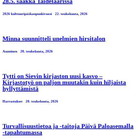
28.5. saakka Taidelaarissa
2026 kulttuuripääkaupunkivuosi
22. toukokuuta, 2026
Minna suunnitteli unelmien hirsitalon
Asuminen
20. toukokuuta, 2026
Tytti on Sievin kirjaston uusi kasvo –
Kirjastotyö on paljon muutakin kuin hiljaista
hyllyttämistä
Harrastukset
20. toukokuuta, 2026
Turvallisuustietoa ja -taitoja Päivä Paloasemalla
-tapahtumassa