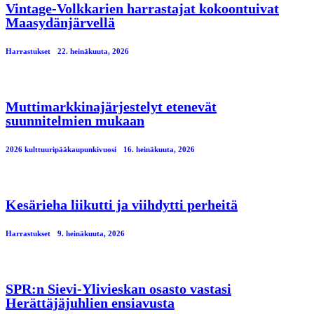
Vintage-Volkkarien harrastajat kokoontuivat
Maasydänjärvellä
Harrastukset
22. heinäkuuta, 2026
Muttimarkkinajärjestelyt etenevät
suunnitelmien mukaan
2026 kulttuuripääkaupunkivuosi
16. heinäkuuta, 2026
Kesärieha liikutti ja viihdytti perheitä
Harrastukset
9. heinäkuuta, 2026
SPR:n Sievi-Ylivieskan osasto vastasi
Herättäjäjuhlien ensiavusta