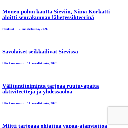
Monen polun kautta Sieviin, Niina Korkatti
aloitti seurakunnan lähetyssihteerinä
Henkilöt
12. maaliskuuta, 2026
Savolaiset seikkailivat Sievissä
Elävä maaseutu
11. maaliskuuta, 2026
Välituntitoiminta tarjoaa ruutuvapaita
aktiviteetteja ja yhdessäoloa
Elävä maaseutu
11. maaliskuuta, 2026
Miitti tarjoaaa ohjattua vapaa-ajanviettoa