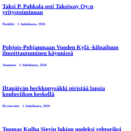
Taksi P. Pahkala osti Taksiway Oy:n
yritystoiminnan
Henkilöt
1. huhtikuuta, 2026
Pohjois-Pohjanmaan Vuoden Kylä -kilpailuun
ilmoittautuminen käynnissä
Asuminen
1. huhtikuuta, 2026
Iltapäivän herkkupysäkki piristää lapsia
kouluviikon keskellä
Hyvinvointi
1. huhtikuuta, 2026
Tuomas Kulha Sievin lukion uudeksi rehtoriksi