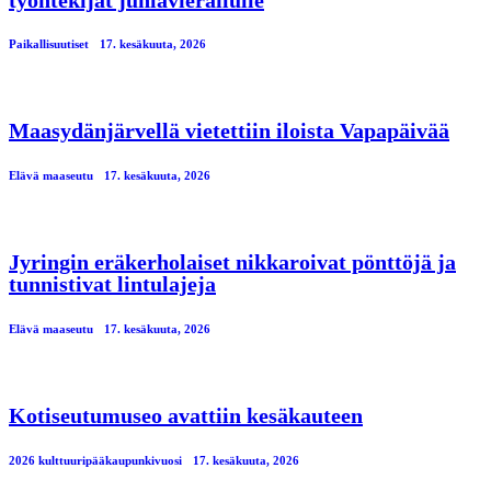
Paikallisuutiset
17. kesäkuuta, 2026
Maasydänjärvellä vietettiin iloista Vapapäivää
Elävä maaseutu
17. kesäkuuta, 2026
Jyringin eräkerholaiset nikkaroivat pönttöjä ja
tunnistivat lintulajeja
Elävä maaseutu
17. kesäkuuta, 2026
Kotiseutumuseo avattiin kesäkauteen
2026 kulttuuripääkaupunkivuosi
17. kesäkuuta, 2026