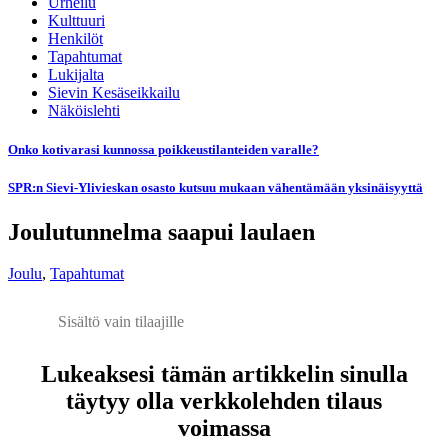
Urheilu
Kulttuuri
Henkilöt
Tapahtumat
Lukijalta
Sievin Kesäseikkailu
Näköislehti
Onko kotivarasi kunnossa poikkeustilanteiden varalle?
SPR:n Sievi-Ylivieskan osasto kutsuu mukaan vähentämään yksinäisyyttä
Joulutunnelma saapui laulaen
Joulu
,
Tapahtumat
Sisältö vain tilaajille
Lukeaksesi tämän artikkelin sinulla
täytyy olla verkkolehden tilaus
voimassa