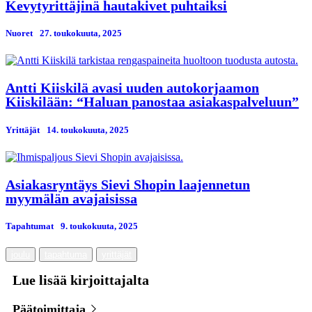
Kevytyrittäjinä hautakivet puhtaiksi
Nuoret
27. toukokuuta, 2025
Antti Kiiskilä avasi uuden autokorjaamon
Kiiskilään: “Haluan panostaa asiakaspalveluun”
Yrittäjät
14. toukokuuta, 2025
Asiakasryntäys Sievi Shopin laajennetun
myymälän avajaisissa
Tapahtumat
9. toukokuuta, 2025
joulu
tapahtuma
yrittäjät
Lue lisää kirjoittajalta
Päätoimittaja