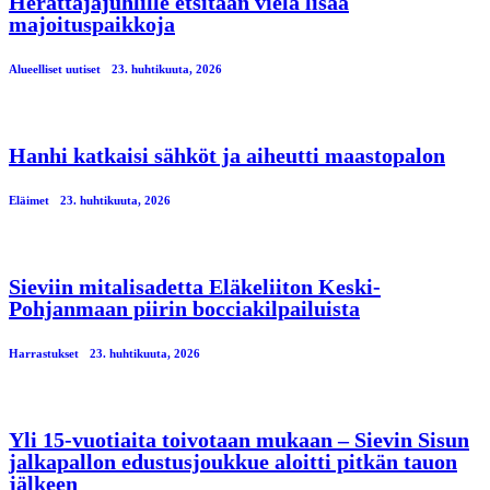
Herättäjäjuhlille etsitään vielä lisää
majoituspaikkoja
Alueelliset uutiset
23. huhtikuuta, 2026
Hanhi katkaisi sähköt ja aiheutti maastopalon
Eläimet
23. huhtikuuta, 2026
Sieviin mitalisadetta Eläkeliiton Keski-
Pohjanmaan piirin bocciakilpailuista
Harrastukset
23. huhtikuuta, 2026
Yli 15-vuotiaita toivotaan mukaan – Sievin Sisun
jalkapallon edustusjoukkue aloitti pitkän tauon
jälkeen