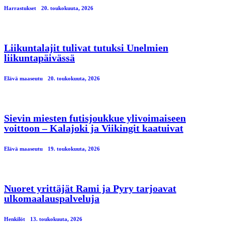
Harrastukset
20. toukokuuta, 2026
Liikuntalajit tulivat tutuksi Unelmien
liikuntapäivässä
Elävä maaseutu
20. toukokuuta, 2026
Sievin miesten futisjoukkue ylivoimaiseen
voittoon – Kalajoki ja Viikingit kaatuivat
Elävä maaseutu
19. toukokuuta, 2026
Nuoret yrittäjät Rami ja Pyry tarjoavat
ulkomaalauspalveluja
Henkilöt
13. toukokuuta, 2026