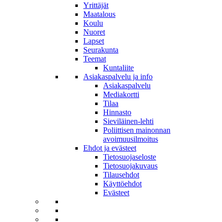
Yrittäjät
Maatalous
Koulu
Nuoret
Lapset
Seurakunta
Teemat
Kuntaliite
Asiakaspalvelu ja info
Asiakaspalvelu
Mediakortti
Tilaa
Hinnasto
Sieviläinen-lehti
Poliittisen mainonnan
avoimuusilmoitus
Ehdot ja evästeet
Tietosuojaseloste
Tietosuojakuvaus
Tilausehdot
Käyttöehdot
Evästeet