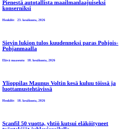
Pienestä autotallista maailmanlaajuiseksi
konserniksi
Henkilöt
23. kesäkuuta, 2026
Sievin lukion tulos kuudenneksi paras Pohjois-
Pohjanmaalla
Elävä maaseutu
18. kesäkuuta, 2026
Ylioppilas Maunus Voltin kesä kuluu töissä ja
luottamustehtävissä
Henkilöt
18. kesäkuuta, 2026
Scanfil 50 vuotta, yhtiö kutsui eläköityneet
työntekijät juhlavierailulle