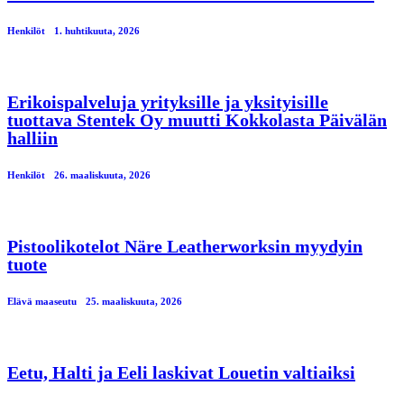
Henkilöt
1. huhtikuuta, 2026
Erikoispalveluja yrityksille ja yksityisille
tuottava Stentek Oy muutti Kokkolasta Päivälän
halliin
Henkilöt
26. maaliskuuta, 2026
Pistoolikotelot Näre Leatherworksin myydyin
tuote
Elävä maaseutu
25. maaliskuuta, 2026
Eetu, Halti ja Eeli laskivat Louetin valtiaiksi