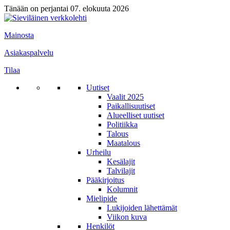
Tänään on perjantai 07. elokuuta 2026
Mainosta
Asiakaspalvelu
Tilaa
Uutiset
Vaalit 2025
Paikallisuutiset
Alueelliset uutiset
Politiikka
Talous
Maatalous
Urheilu
Kesälajit
Talvilajit
Pääkirjoitus
Kolumnit
Mielipide
Lukijoiden lähettämät
Viikon kuva
Henkilöt