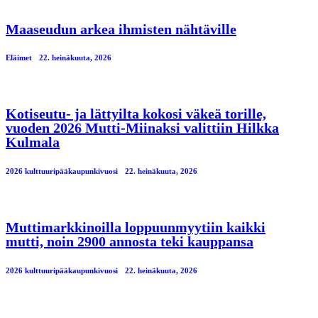
Maaseudun arkea ihmisten nähtäville
Eläimet
22. heinäkuuta, 2026
Kotiseutu- ja lättyilta kokosi väkeä torille,
vuoden 2026 Mutti-Miinaksi valittiin Hilkka
Kulmala
2026 kulttuuripääkaupunkivuosi
22. heinäkuuta, 2026
Muttimarkkinoilla loppuunmyytiin kaikki
mutti, noin 2900 annosta teki kauppansa
2026 kulttuuripääkaupunkivuosi
22. heinäkuuta, 2026