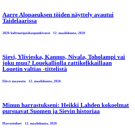
Aarre Alopaeuksen töiden näyttely avautui
Taidelaarissa
2026 kulttuuripääkaupunkivuosi
12. maaliskuuta, 2026
Sievi, Ylivieska, Kannus, Nivala, Toholampi vai
joku muu? Louekalliolla rattikelkkaillaan
Louetin valtias -tittelistä
Elävä maaseutu
12. maaliskuuta, 2026
Minun harrastukseni: Heikki Lahden kokoelmat
pursuavat Suomen ja Sievin historiaa
Harrastukset
12. maaliskuuta, 2026