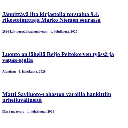
Jännittävä ilta kirjastolla torstaina 9.4.
rikostoimittaja Marko Niemen seurassa
2026 kulttuuripääkaupunkivuosi
1. huhtikuuta, 2026
Luonto on lähellä Reijo Peltokorven työssä ja
vapaa-ajalla
Asuminen
1. huhtikuuta, 2026
Matti Saviluoto-rahaston varoilla hankittiin
urheiluvälineitä
Elävä maaseutu
1. huhtikuuta, 2026