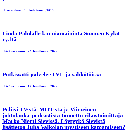
Harrastukset
23. huhtikuuta, 2026
Linda Palolalle kunniamaininta Suomen Kylät
ry:ltä
Elävä maaseutu
22. huhtikuuta, 2026
Putkiwatti palvelee LVI- ja sähkötöissä
Elävä maaseutu
15. huhtikuuta, 2026
Poliisi TV:stä, MOT:sta ja Viimeinen
johtolanka-podcastista tunnettu rikostoimittaja
Marko Niemi Sievissä. Löytyykö Sievistä
lisätietoa Juha Valkolan mystiseen katoamiseen?