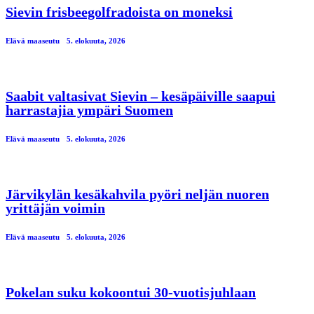
Sievin frisbeegolfradoista on moneksi
Elävä maaseutu
5. elokuuta, 2026
Saabit valtasivat Sievin – kesäpäiville saapui
harrastajia ympäri Suomen
Elävä maaseutu
5. elokuuta, 2026
Järvikylän kesäkahvila pyöri neljän nuoren
yrittäjän voimin
Elävä maaseutu
5. elokuuta, 2026
Pokelan suku kokoontui 30-vuotisjuhlaan