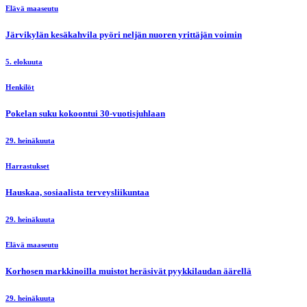
Elävä maaseutu
Järvikylän kesäkahvila pyöri neljän nuoren yrittäjän voimin
5. elokuuta
Henkilöt
Pokelan suku kokoontui 30-vuotisjuhlaan
29. heinäkuuta
Harrastukset
Hauskaa, sosiaalista terveysliikuntaa
29. heinäkuuta
Elävä maaseutu
Korhosen markkinoilla muistot heräsivät pyykkilaudan äärellä
29. heinäkuuta