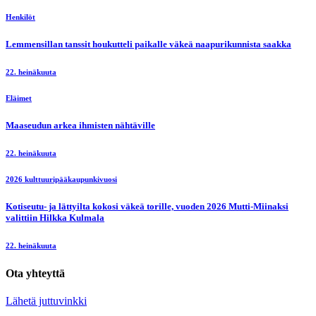
Henkilöt
Lemmensillan tanssit houkutteli paikalle väkeä naapurikunnista saakka
22. heinäkuuta
Eläimet
Maaseudun arkea ihmisten nähtäville
22. heinäkuuta
2026 kulttuuripääkaupunkivuosi
Kotiseutu- ja lättyilta kokosi väkeä torille, vuoden 2026 Mutti-Miinaksi
valittiin Hilkka Kulmala
22. heinäkuuta
Ota yhteyttä
Lähetä juttuvinkki