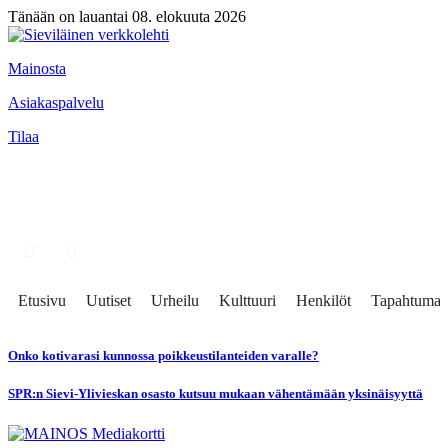
Tänään on lauantai 08. elokuuta 2026
Mainosta
Asiakaspalvelu
Tilaa
Etusivu
Uutiset
Urheilu
Kulttuuri
Henkilöt
Tapahtumat
Onko kotivarasi kunnossa poikkeustilanteiden varalle?
SPR:n Sievi-Ylivieskan osasto kutsuu mukaan vähentämään yksinäisyyttä