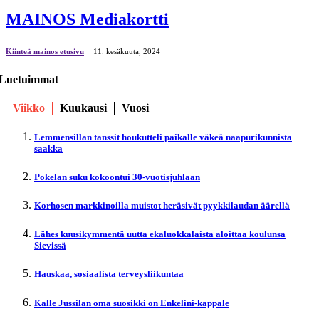
MAINOS Mediakortti
Kiinteä mainos etusivu
11. kesäkuuta, 2024
Luetuimmat
Viikko
Kuukausi
Vuosi
Lemmensillan tanssit houkutteli paikalle väkeä naapurikunnista
saakka
Pokelan suku kokoontui 30-vuotisjuhlaan
Korhosen markkinoilla muistot heräsivät pyykkilaudan äärellä
Lähes kuusikymmentä uutta ekaluokkalaista aloittaa koulunsa
Sievissä
Hauskaa, sosiaalista terveysliikuntaa
Kalle Jussilan oma suosikki on Enkelini-kappale