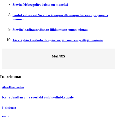
Sievin frisbeegolfradoista on moneksi
Saabit valtasivat Sievin – kesäpäiville saapui harrastajia ympäri
Suomen
Sieviin laaditaan viisaan liikkumisen suunnitelmaa
Järvikylän kesäkahvila pyöri neljän nuoren yrittäjän voimin
MAINOS
Tuoreimmat
Alueelliset uutiset
Kalle Jussilan oma suosikki on Enkelini-kappale
5. elokuuta