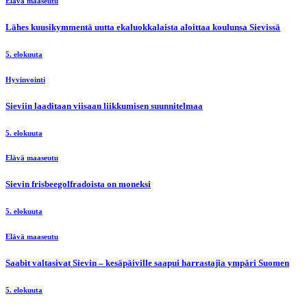
Elävä maaseutu
Lähes kuusikymmentä uutta ekaluokkalaista aloittaa koulunsa Sievissä
5. elokuuta
Hyvinvointi
Sieviin laaditaan viisaan liikkumisen suunnitelmaa
5. elokuuta
Elävä maaseutu
Sievin frisbeegolfradoista on moneksi
5. elokuuta
Elävä maaseutu
Saabit valtasivat Sievin – kesäpäiville saapui harrastajia ympäri Suomen
5. elokuuta