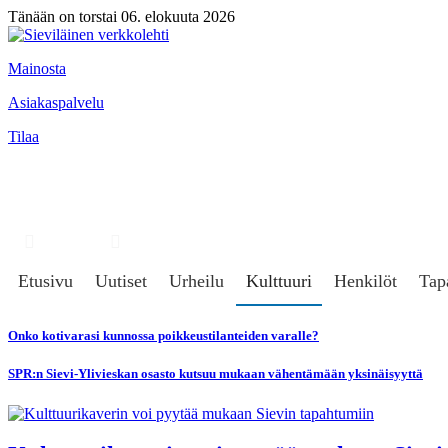
Tänään on torstai 06. elokuuta 2026
Mainosta
Asiakaspalvelu
Tilaa
Hae
Kirjaudu
Etusivu
Uutiset
Urheilu
Kulttuuri
Henkilöt
Tap
Onko kotivarasi kunnossa poikkeustilanteiden varalle?
SPR:n Sievi-Ylivieskan osasto kutsuu mukaan vähentämään yksinäisyyttä