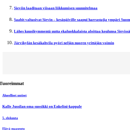
Sieviin laaditaan viisaan liikkumisen suunnitelmaa
Saabit valtasivat Sievin – kesäpäiville saapui harrastajia ympäri Suo
Lähes kuusikymmentä uutta ekaluokkalaista aloittaa koulunsa Sieviss
Järvikylän kesäkahvila pyöri neljän nuoren yrittäjän voimin