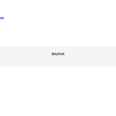
men
ä
MAINOS