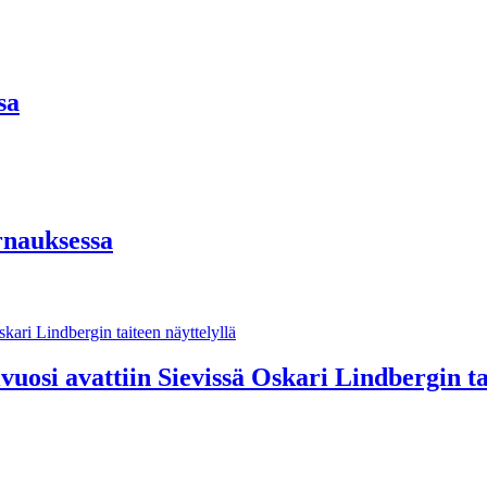
sa
rnauksessa
si avattiin Sievissä Oskari Lindbergin tai