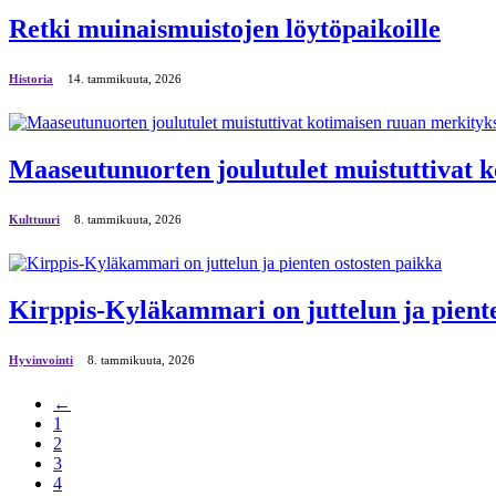
Retki muinaismuistojen löytöpaikoille
Historia
14. tammikuuta, 2026
Maaseutunuorten joulutulet muistuttivat 
Kulttuuri
8. tammikuuta, 2026
Kirppis-Kyläkammari on juttelun ja piente
Hyvinvointi
8. tammikuuta, 2026
←
1
2
3
4