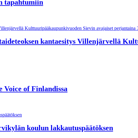
n tapahtumiin
itaideteoksen kantaesitys Villenjärvellä Ku
e Voice of Finlandissa
rvikylän koulun lakkautuspäätöksen