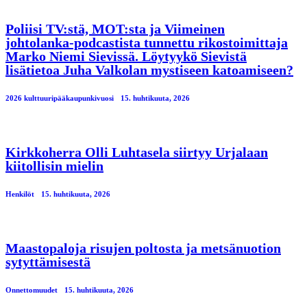
Poliisi TV:stä, MOT:sta ja Viimeinen
johtolanka-podcastista tunnettu rikostoimittaja
Marko Niemi Sievissä. Löytyykö Sievistä
lisätietoa Juha Valkolan mystiseen katoamiseen?
2026 kulttuuripääkaupunkivuosi
15. huhtikuuta, 2026
Kirkkoherra Olli Luhtasela siirtyy Urjalaan
kiitollisin mielin
Henkilöt
15. huhtikuuta, 2026
Maastopaloja risujen poltosta ja metsänuotion
sytyttämisestä
Onnettomuudet
15. huhtikuuta, 2026