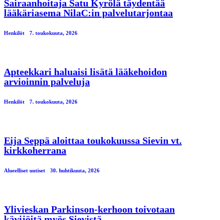
Sairaanhoitaja Satu Kyrölä täydentää
lääkäriasema NilaC:in palvelutarjontaa
Henkilöt
7. toukokuuta, 2026
Apteekkari haluaisi lisätä lääkehoidon
arvioinnin palveluja
Henkilöt
7. toukokuuta, 2026
Eija Seppä aloittaa toukokuussa Sievin vt.
kirkkoherrana
Alueelliset uutiset
30. huhtikuuta, 2026
Ylivieskan Parkinson-kerhoon toivotaan
kävijöitä myös Sievistä