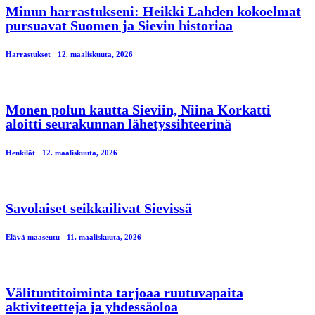
Minun harrastukseni: Heikki Lahden kokoelmat
pursuavat Suomen ja Sievin historiaa
Harrastukset
12. maaliskuuta, 2026
Monen polun kautta Sieviin, Niina Korkatti
aloitti seurakunnan lähetyssihteerinä
Henkilöt
12. maaliskuuta, 2026
Savolaiset seikkailivat Sievissä
Elävä maaseutu
11. maaliskuuta, 2026
Välituntitoiminta tarjoaa ruutuvapaita
aktiviteetteja ja yhdessäoloa