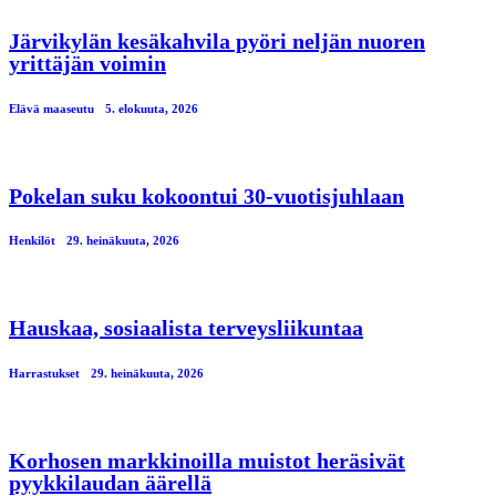
Järvikylän kesäkahvila pyöri neljän nuoren
yrittäjän voimin
Elävä maaseutu
5. elokuuta, 2026
Pokelan suku kokoontui 30-vuotisjuhlaan
Henkilöt
29. heinäkuuta, 2026
Hauskaa, sosiaalista terveysliikuntaa
Harrastukset
29. heinäkuuta, 2026
Korhosen markkinoilla muistot heräsivät
pyykkilaudan äärellä