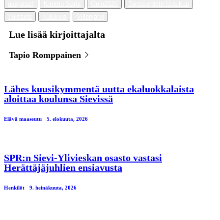
avajaiset
Kimmo Sarja
Oulu2026
Tanssiopisto Uusikuu
Tulitaide
Tuluxxia
Villenjärvi
Lue lisää kirjoittajalta
Tapio Romppainen
Lähes kuusikymmentä uutta ekaluokkalaista
aloittaa koulunsa Sievissä
Elävä maaseutu
5. elokuuta, 2026
SPR:n Sievi-Ylivieskan osasto vastasi
Herättäjäjuhlien ensiavusta
Henkilöt
9. heinäkuuta, 2026