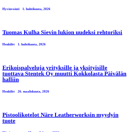
Hyvinvointi
1. huhtikuuta, 2026
Tuomas Kulha Sievin lukion uudeksi rehtoriksi
Henkilöt
1. huhtikuuta, 2026
Erikoispalveluja yrityksille ja yksityisille
tuottava Stentek Oy muutti Kokkolasta Päivälän
halliin
Henkilöt
26. maaliskuuta, 2026
Pistoolikotelot Näre Leatherworksin myydyin
tuote