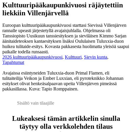
Kulttuuripääkaupunkivuosi räjäytettiin
liekkiin Villenjärvellä
Euroopan kulttuuripääkaupunkivuosi starttasi Sievissä Villenjärven
rannalle upeasti järjestetyllä avajaisjuhlalla. Ohjelmassa oli
Tanssiopisto Uusikuun tanssiesityksen ja sieviläisen Kimmo Sarjan
äänitaideteoksen kantaesityksen lisäksi Oululaisen Tuluxxia-duon
huikea tulitaide-esitys. Kovasta pakkasesta huolimatta yleisöä saapui
paikalle todella runsaasti.
2026 kulttuuripääkaupunkivuosi
,
Kulttuuri
,
Sievin kunta
,
Tapahtumat
Avajaissa esiintyneiden Tuluxxia-duon Primal Flamen, eli
tulitaiteilija Veikon ja Ember Luxxian, eli pyroteknikko Johannan
esitykset olivat henkeäsalpaavan upeita Villenjärven pimeässä
pakkasillassa. Kuva: Tapio Romppainen.
Sisältö vain tilaajille
Lukeaksesi tämän artikkelin sinulla
täytyy olla verkkolehden tilaus