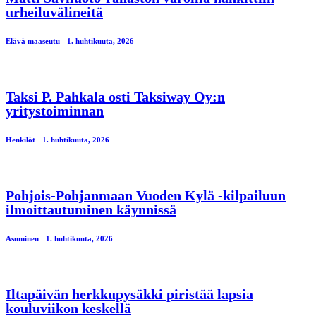
urheiluvälineitä
Elävä maaseutu
1. huhtikuuta, 2026
Taksi P. Pahkala osti Taksiway Oy:n
yritystoiminnan
Henkilöt
1. huhtikuuta, 2026
Pohjois-Pohjanmaan Vuoden Kylä -kilpailuun
ilmoittautuminen käynnissä
Asuminen
1. huhtikuuta, 2026
Iltapäivän herkkupysäkki piristää lapsia
kouluviikon keskellä