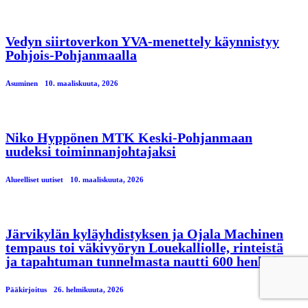
Vedyn siirtoverkon YVA-menettely käynnistyy
Pohjois-Pohjanmaalla
Asuminen
10. maaliskuuta, 2026
Niko Hyppönen MTK Keski-Pohjanmaan
uudeksi toiminnanjohtajaksi
Alueelliset uutiset
10. maaliskuuta, 2026
Järvikylän kyläyhdistyksen ja Ojala Machinen
tempaus toi väkivyöryn Louekalliolle, rinteistä
ja tapahtuman tunnelmasta nautti 600 henkeä
Pääkirjoitus
26. helmikuuta, 2026