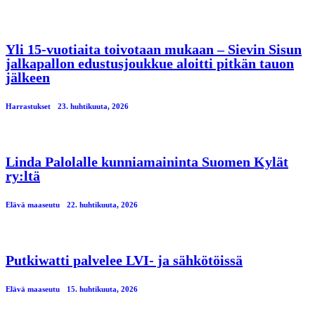
Yli 15-vuotiaita toivotaan mukaan – Sievin Sisun
jalkapallon edustusjoukkue aloitti pitkän tauon
jälkeen
Harrastukset
23. huhtikuuta, 2026
Linda Palolalle kunniamaininta Suomen Kylät
ry:ltä
Elävä maaseutu
22. huhtikuuta, 2026
Putkiwatti palvelee LVI- ja sähkötöissä
Elävä maaseutu
15. huhtikuuta, 2026