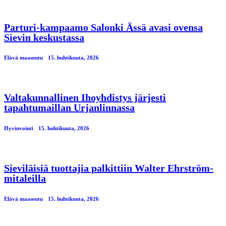
Parturi-kampaamo Salonki Ässä avasi ovensa
Sievin keskustassa
Elävä maaseutu
15. huhtikuuta, 2026
Valtakunnallinen Ihoyhdistys järjesti
tapahtumaillan Urjanlinnassa
Hyvinvointi
15. huhtikuuta, 2026
Sieviläisiä tuottajia palkittiin Walter Ehrström-
mitaleilla
Elävä maaseutu
15. huhtikuuta, 2026