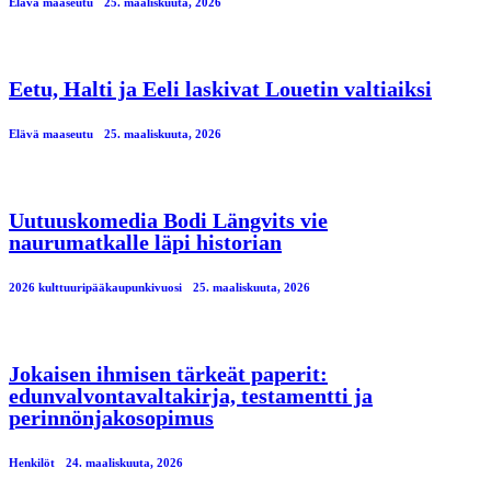
Elävä maaseutu
25. maaliskuuta, 2026
Eetu, Halti ja Eeli laskivat Louetin valtiaiksi
Elävä maaseutu
25. maaliskuuta, 2026
Uutuuskomedia Bodi Längvits vie
naurumatkalle läpi historian
2026 kulttuuripääkaupunkivuosi
25. maaliskuuta, 2026
Jokaisen ihmisen tärkeät paperit:
edunvalvontavaltakirja, testamentti ja
perinnönjakosopimus
Henkilöt
24. maaliskuuta, 2026