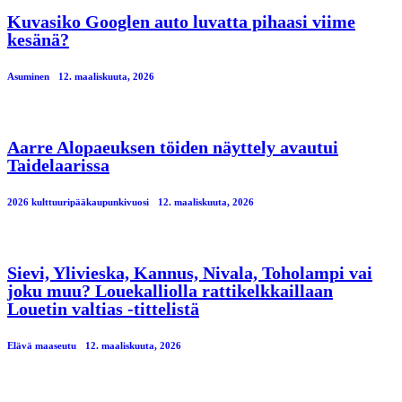
Kuvasiko Googlen auto luvatta pihaasi viime
kesänä?
Asuminen
12. maaliskuuta, 2026
Aarre Alopaeuksen töiden näyttely avautui
Taidelaarissa
2026 kulttuuripääkaupunkivuosi
12. maaliskuuta, 2026
Sievi, Ylivieska, Kannus, Nivala, Toholampi vai
joku muu? Louekalliolla rattikelkkaillaan
Louetin valtias -tittelistä
Elävä maaseutu
12. maaliskuuta, 2026