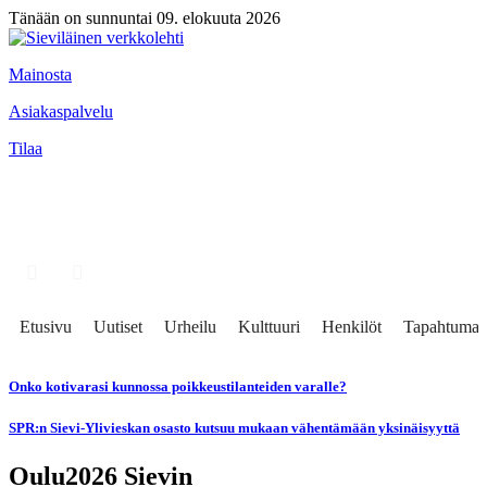
Tänään on sunnuntai 09. elokuuta 2026
Mainosta
Asiakaspalvelu
Tilaa
Etusivu
Uutiset
Urheilu
Kulttuuri
Henkilöt
Tapahtumat
Onko kotivarasi kunnossa poikkeustilanteiden varalle?
SPR:n Sievi-Ylivieskan osasto kutsuu mukaan vähentämään yksinäisyyttä
Oulu2026 Sievin