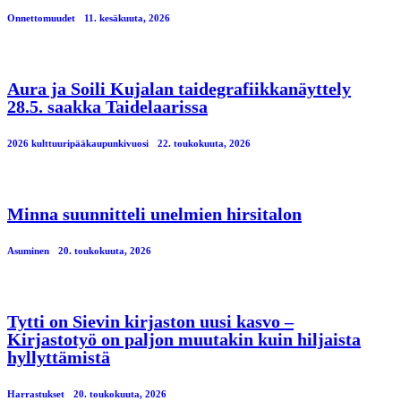
Onnettomuudet
11. kesäkuuta, 2026
Aura ja Soili Kujalan taidegrafiikkanäyttely
28.5. saakka Taidelaarissa
2026 kulttuuripääkaupunkivuosi
22. toukokuuta, 2026
Minna suunnitteli unelmien hirsitalon
Asuminen
20. toukokuuta, 2026
Tytti on Sievin kirjaston uusi kasvo –
Kirjastotyö on paljon muutakin kuin hiljaista
hyllyttämistä
Harrastukset
20. toukokuuta, 2026