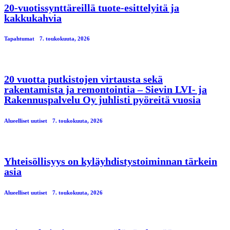
20-vuotissynttäreillä tuote-esittelyitä ja
kakkukahvia
Tapahtumat
7. toukokuuta, 2026
20 vuotta putkistojen virtausta sekä
rakentamista ja remontointia – Sievin LVI- ja
Rakennuspalvelu Oy juhlisti pyöreitä vuosia
Alueelliset uutiset
7. toukokuuta, 2026
Yhteisöllisyys on kyläyhdistystoiminnan tärkein
asia
Alueelliset uutiset
7. toukokuuta, 2026