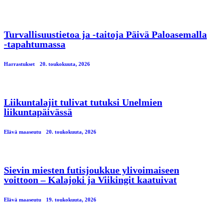
Turvallisuustietoa ja -taitoja Päivä Paloasemalla
-tapahtumassa
Harrastukset
20. toukokuuta, 2026
Liikuntalajit tulivat tutuksi Unelmien
liikuntapäivässä
Elävä maaseutu
20. toukokuuta, 2026
Sievin miesten futisjoukkue ylivoimaiseen
voittoon – Kalajoki ja Viikingit kaatuivat
Elävä maaseutu
19. toukokuuta, 2026