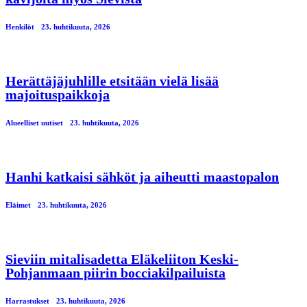
Henkilöt
23. huhtikuuta, 2026
Herättäjäjuhlille etsitään vielä lisää
majoituspaikkoja
Alueelliset uutiset
23. huhtikuuta, 2026
Hanhi katkaisi sähköt ja aiheutti maastopalon
Eläimet
23. huhtikuuta, 2026
Sieviin mitalisadetta Eläkeliiton Keski-
Pohjanmaan piirin bocciakilpailuista
Harrastukset
23. huhtikuuta, 2026