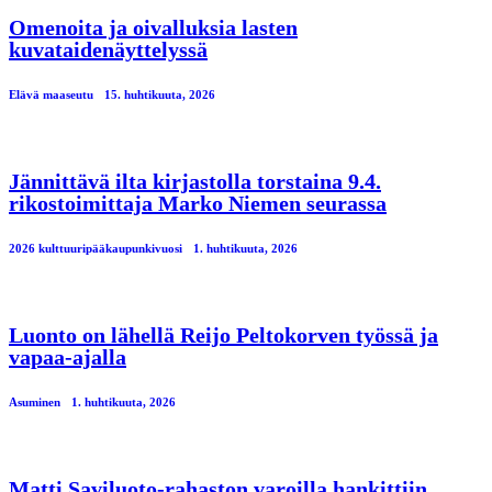
Omenoita ja oivalluksia lasten
kuvataidenäyttelyssä
Elävä maaseutu
15. huhtikuuta, 2026
Jännittävä ilta kirjastolla torstaina 9.4.
rikostoimittaja Marko Niemen seurassa
2026 kulttuuripääkaupunkivuosi
1. huhtikuuta, 2026
Luonto on lähellä Reijo Peltokorven työssä ja
vapaa-ajalla
Asuminen
1. huhtikuuta, 2026
Matti Saviluoto-rahaston varoilla hankittiin