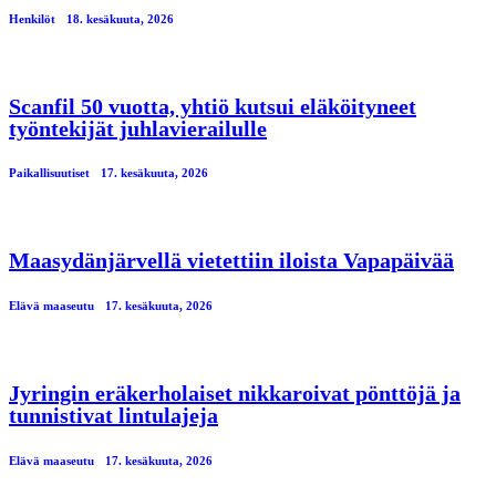
Henkilöt
18. kesäkuuta, 2026
Scanfil 50 vuotta, yhtiö kutsui eläköityneet
työntekijät juhlavierailulle
Paikallisuutiset
17. kesäkuuta, 2026
Maasydänjärvellä vietettiin iloista Vapapäivää
Elävä maaseutu
17. kesäkuuta, 2026
Jyringin eräkerholaiset nikkaroivat pönttöjä ja
tunnistivat lintulajeja
Elävä maaseutu
17. kesäkuuta, 2026