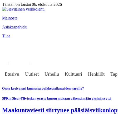
Tänään on torstai 06. elokuuta 2026
Mainosta
Asiakaspalvelu
Tilaa
Hae
Kirjaudu
Etusivu
Uutiset
Urheilu
Kulttuuri
Henkilöt
Tap
Onko kotivarasi kunnossa poikkeustilanteiden varalle?
SPR:n Sievi-Ylivieskan osasto kutsuu mukaan vähentämään yksinäisyyttä
Maakuntaviesti siirtynee pääsiäisviikonlop