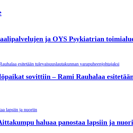
e
aalipalvelujen ja OYS Psykiatrian toimialu
öpaikat sovittiin – Rami Rauhalaa esitetää
ittakumpu haluaa panostaa lapsiin ja nuori