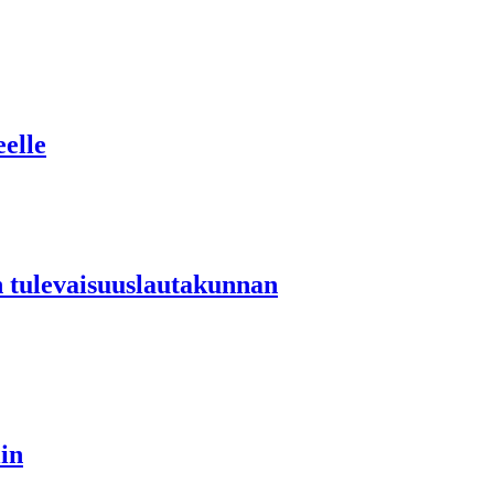
eelle
n tulevaisuuslautakunnan
in