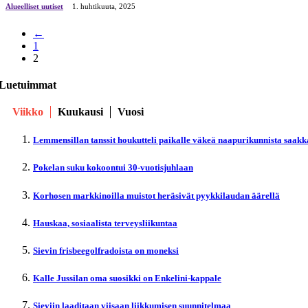
Alueelliset uutiset
1. huhtikuuta, 2025
←
1
2
Luetuimmat
Viikko
Kuukausi
Vuosi
Lemmensillan tanssit houkutteli paikalle väkeä naapurikunnista saakk
Pokelan suku kokoontui 30-vuotisjuhlaan
Korhosen markkinoilla muistot heräsivät pyykkilaudan äärellä
Hauskaa, sosiaalista terveysliikuntaa
Sievin frisbeegolfradoista on moneksi
Kalle Jussilan oma suosikki on Enkelini-kappale
Sieviin laaditaan viisaan liikkumisen suunnitelmaa