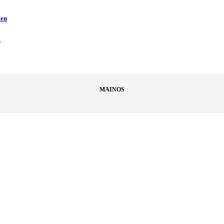
men
ä
MAINOS