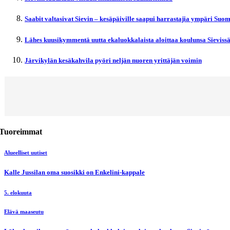
Saabit valtasivat Sievin – kesäpäiville saapui harrastajia ympäri Suo
Lähes kuusikymmentä uutta ekaluokkalaista aloittaa koulunsa Sieviss
Järvikylän kesäkahvila pyöri neljän nuoren yrittäjän voimin