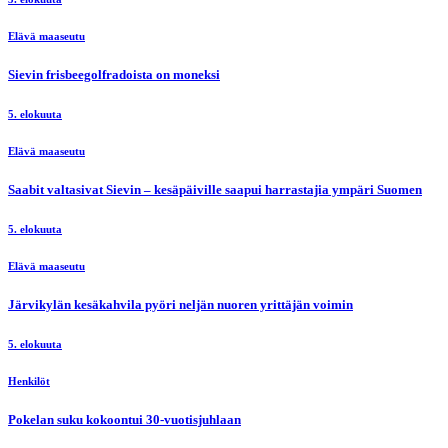
Elävä maaseutu
Sievin frisbeegolfradoista on moneksi
5. elokuuta
Elävä maaseutu
Saabit valtasivat Sievin – kesäpäiville saapui harrastajia ympäri Suomen
5. elokuuta
Elävä maaseutu
Järvikylän kesäkahvila pyöri neljän nuoren yrittäjän voimin
5. elokuuta
Henkilöt
Pokelan suku kokoontui 30-vuotisjuhlaan