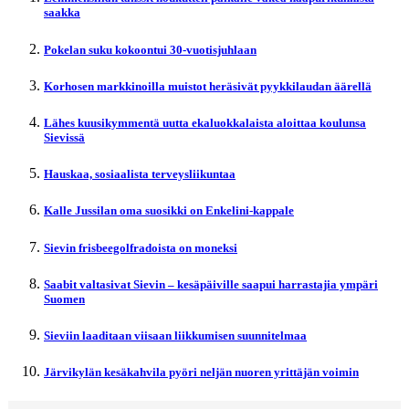
saakka
Pokelan suku kokoontui 30-vuotisjuhlaan
Korhosen markkinoilla muistot heräsivät pyykkilaudan äärellä
Lähes kuusikymmentä uutta ekaluokkalaista aloittaa koulunsa
Sievissä
Hauskaa, sosiaalista terveysliikuntaa
Kalle Jussilan oma suosikki on Enkelini-kappale
Sievin frisbeegolfradoista on moneksi
Saabit valtasivat Sievin – kesäpäiville saapui harrastajia ympäri
Suomen
Sieviin laaditaan viisaan liikkumisen suunnitelmaa
Järvikylän kesäkahvila pyöri neljän nuoren yrittäjän voimin