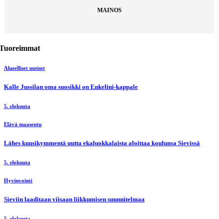
MAINOS
Tuoreimmat
Alueelliset uutiset
Kalle Jussilan oma suosikki on Enkelini-kappale
5. elokuuta
Elävä maaseutu
Lähes kuusikymmentä uutta ekaluokkalaista aloittaa koulunsa Sievissä
5. elokuuta
Hyvinvointi
Sieviin laaditaan viisaan liikkumisen suunnitelmaa
5. elokuuta