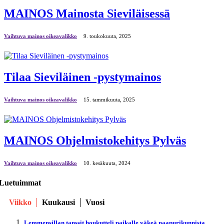
MAINOS Mainosta Sieviläisessä
Vaihtuva mainos oikeavalikko
9. toukokuuta, 2025
Tilaa Sieviläinen -pystymainos
Vaihtuva mainos oikeavalikko
15. tammikuuta, 2025
MAINOS Ohjelmistokehitys Pylväs
Vaihtuva mainos oikeavalikko
10. kesäkuuta, 2024
Luetuimmat
Viikko
Kuukausi
Vuosi
Lemmensillan tanssit houkutteli paikalle väkeä naapurikunnista