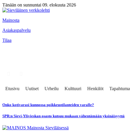
Tänään on sunnuntai 09. elokuuta 2026
Mainosta
Asiakaspalvelu
Tilaa
Etusivu
Uutiset
Urheilu
Kulttuuri
Henkilöt
Tapahtumat
Onko kotivarasi kunnossa poikkeustilanteiden varalle?
SPR:n Sievi-Ylivieskan osasto kutsuu mukaan vähentämään yksinäisyyttä