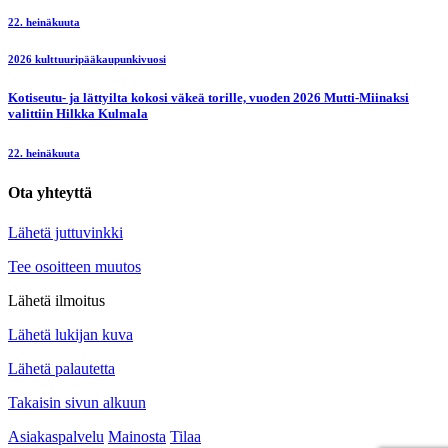
22. heinäkuuta
2026 kulttuuripääkaupunkivuosi
Kotiseutu- ja lättyilta kokosi väkeä torille, vuoden 2026 Mutti-Miinaksi
valittiin Hilkka Kulmala
22. heinäkuuta
Ota yhteyttä
Lähetä juttuvinkki
Tee osoitteen muutos
Lähetä ilmoitus
Lähetä lukijan kuva
Lähetä palautetta
Takaisin sivun alkuun
Asiakaspalvelu
Mainosta
Tilaa