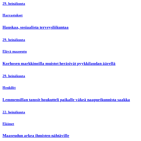
29. heinäkuuta
Harrastukset
Hauskaa, sosiaalista terveysliikuntaa
29. heinäkuuta
Elävä maaseutu
Korhosen markkinoilla muistot heräsivät pyykkilaudan äärellä
29. heinäkuuta
Henkilöt
Lemmensillan tanssit houkutteli paikalle väkeä naapurikunnista saakka
22. heinäkuuta
Eläimet
Maaseudun arkea ihmisten nähtäville