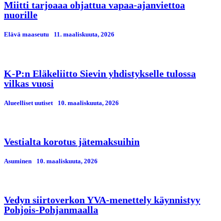
Miitti tarjoaaa ohjattua vapaa-ajanviettoa
nuorille
Elävä maaseutu
11. maaliskuuta, 2026
K-P:n Eläkeliitto Sievin yhdistykselle tulossa
vilkas vuosi
Alueelliset uutiset
10. maaliskuuta, 2026
Vestialta korotus jätemaksuihin
Asuminen
10. maaliskuuta, 2026
Vedyn siirtoverkon YVA-menettely käynnistyy
Pohjois-Pohjanmaalla