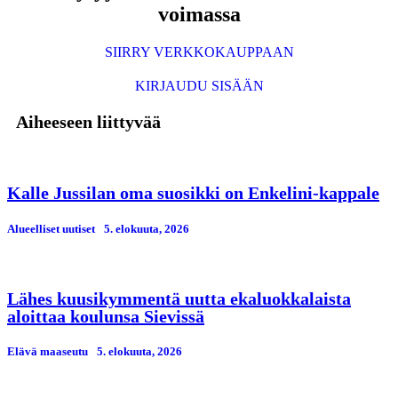
voimassa
SIIRRY VERKKOKAUPPAAN
KIRJAUDU SISÄÄN
Aiheeseen liittyvää
Kalle Jussilan oma suosikki on Enkelini-kappale
Alueelliset uutiset
5. elokuuta, 2026
Lähes kuusikymmentä uutta ekaluokkalaista
aloittaa koulunsa Sievissä
Elävä maaseutu
5. elokuuta, 2026