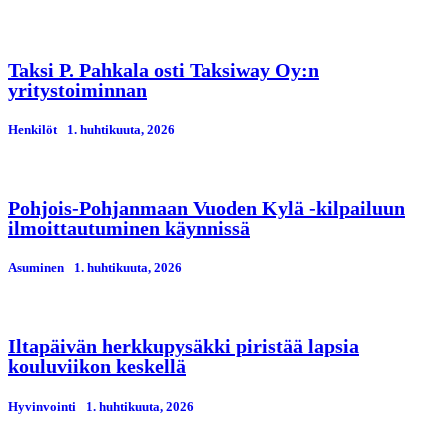
Taksi P. Pahkala osti Taksiway Oy:n
yritystoiminnan
Henkilöt
1. huhtikuuta, 2026
Pohjois-Pohjanmaan Vuoden Kylä -kilpailuun
ilmoittautuminen käynnissä
Asuminen
1. huhtikuuta, 2026
Iltapäivän herkkupysäkki piristää lapsia
kouluviikon keskellä
Hyvinvointi
1. huhtikuuta, 2026