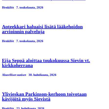
Henkilöt
7. toukokuuta, 2026
Apteekkari haluaisi lisätä lääkehoidon
arvioinnin palveluja
Henkilöt
7. toukokuuta, 2026
Eija Seppä aloittaa toukokuussa Sievin vt.
kirkkoherrana
Alueelliset uutiset
30. huhtikuuta, 2026
Ylivieskan Parkinson-kerhoon toivotaan
kävijöitä myös Sievistä
Henkilöt
23. huhtikuuta, 2026