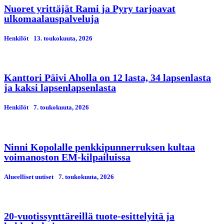
Nuoret yrittäjät Rami ja Pyry tarjoavat
ulkomaalauspalveluja
Henkilöt
13. toukokuuta, 2026
Kanttori Päivi Aholla on 12 lasta, 34 lapsenlasta
ja kaksi lapsenlapsenlasta
Henkilöt
7. toukokuuta, 2026
Ninni Kopolalle penkkipunnerruksen kultaa
voimanoston EM-kilpailuissa
Alueelliset uutiset
7. toukokuuta, 2026
20-vuotissynttäreillä tuote-esittelyitä ja