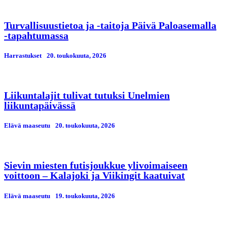
Turvallisuustietoa ja -taitoja Päivä Paloasemalla
-tapahtumassa
Harrastukset
20. toukokuuta, 2026
Liikuntalajit tulivat tutuksi Unelmien
liikuntapäivässä
Elävä maaseutu
20. toukokuuta, 2026
Sievin miesten futisjoukkue ylivoimaiseen
voittoon – Kalajoki ja Viikingit kaatuivat
Elävä maaseutu
19. toukokuuta, 2026