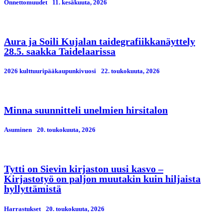
Onnettomuudet
11. kesäkuuta, 2026
Aura ja Soili Kujalan taidegrafiikkanäyttely
28.5. saakka Taidelaarissa
2026 kulttuuripääkaupunkivuosi
22. toukokuuta, 2026
Minna suunnitteli unelmien hirsitalon
Asuminen
20. toukokuuta, 2026
Tytti on Sievin kirjaston uusi kasvo –
Kirjastotyö on paljon muutakin kuin hiljaista
hyllyttämistä
Harrastukset
20. toukokuuta, 2026