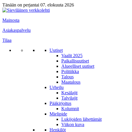
Tänään on perjantai 07. elokuuta 2026
Mainosta
Asiakaspalvelu
Tilaa
Uutiset
Vaalit 2025
Paikallisuutiset
Alueelliset uutiset
Politiikka
Talous
Maatalous
Urheilu
Kesälajit
Talvilajit
Pääkirjoitus
Kolumnit
Mielipide
Lukijoiden lähettämät
Viikon kuva
Henkilöt