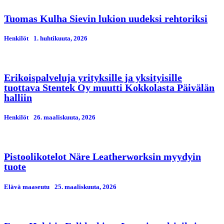
Tuomas Kulha Sievin lukion uudeksi rehtoriksi
Henkilöt
1. huhtikuuta, 2026
Erikoispalveluja yrityksille ja yksityisille
tuottava Stentek Oy muutti Kokkolasta Päivälän
halliin
Henkilöt
26. maaliskuuta, 2026
Pistoolikotelot Näre Leatherworksin myydyin
tuote
Elävä maaseutu
25. maaliskuuta, 2026