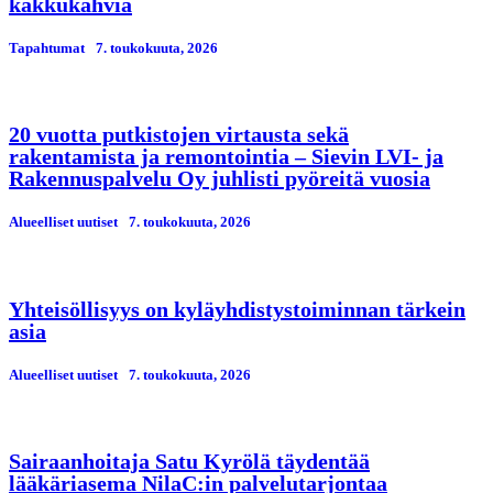
kakkukahvia
Tapahtumat
7. toukokuuta, 2026
20 vuotta putkistojen virtausta sekä
rakentamista ja remontointia – Sievin LVI- ja
Rakennuspalvelu Oy juhlisti pyöreitä vuosia
Alueelliset uutiset
7. toukokuuta, 2026
Yhteisöllisyys on kyläyhdistystoiminnan tärkein
asia
Alueelliset uutiset
7. toukokuuta, 2026
Sairaanhoitaja Satu Kyrölä täydentää
lääkäriasema NilaC:in palvelutarjontaa