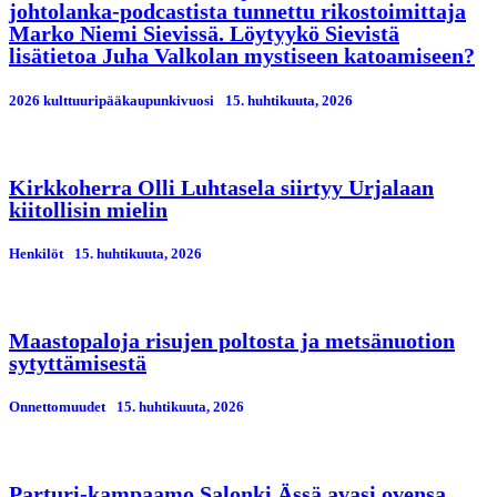
johtolanka-podcastista tunnettu rikostoimittaja
Marko Niemi Sievissä. Löytyykö Sievistä
lisätietoa Juha Valkolan mystiseen katoamiseen?
2026 kulttuuripääkaupunkivuosi
15. huhtikuuta, 2026
Kirkkoherra Olli Luhtasela siirtyy Urjalaan
kiitollisin mielin
Henkilöt
15. huhtikuuta, 2026
Maastopaloja risujen poltosta ja metsänuotion
sytyttämisestä
Onnettomuudet
15. huhtikuuta, 2026
Parturi-kampaamo Salonki Ässä avasi ovensa