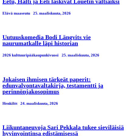
Eetu, Halti ja Eeli laskivat Louetin valtiaiksi
Elävä maaseutu
25. maaliskuuta, 2026
Uutuuskomedia Bodi Längvits vie
naurumatkalle läpi historian
2026 kulttuuripääkaupunkivuosi
25. maaliskuuta, 2026
Jokaisen ihmisen tärkeät paperit:
edunvalvontavaltakirja, testamentti ja
perinnönjakosopimus
Henkilöt
24. maaliskuuta, 2026
Liikuntaneuvoja Sari Pekkala tukee sieviläisiä
hyvinvointinsa edistämisessä