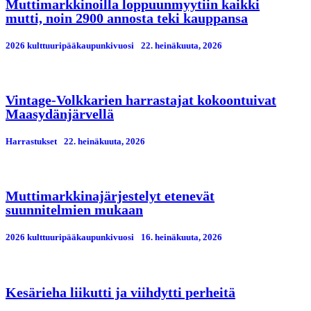
Muttimarkkinoilla loppuunmyytiin kaikki
mutti, noin 2900 annosta teki kauppansa
2026 kulttuuripääkaupunkivuosi
22. heinäkuuta, 2026
Vintage-Volkkarien harrastajat kokoontuivat
Maasydänjärvellä
Harrastukset
22. heinäkuuta, 2026
Muttimarkkinajärjestelyt etenevät
suunnitelmien mukaan
2026 kulttuuripääkaupunkivuosi
16. heinäkuuta, 2026
Kesärieha liikutti ja viihdytti perheitä