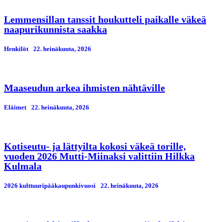
Lemmensillan tanssit houkutteli paikalle väkeä
naapurikunnista saakka
Henkilöt
22. heinäkuuta, 2026
Maaseudun arkea ihmisten nähtäville
Eläimet
22. heinäkuuta, 2026
Kotiseutu- ja lättyilta kokosi väkeä torille,
vuoden 2026 Mutti-Miinaksi valittiin Hilkka
Kulmala
2026 kulttuuripääkaupunkivuosi
22. heinäkuuta, 2026