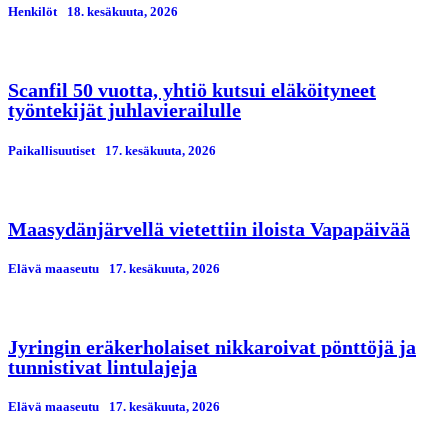
Henkilöt
18. kesäkuuta, 2026
Scanfil 50 vuotta, yhtiö kutsui eläköityneet
työntekijät juhlavierailulle
Paikallisuutiset
17. kesäkuuta, 2026
Maasydänjärvellä vietettiin iloista Vapapäivää
Elävä maaseutu
17. kesäkuuta, 2026
Jyringin eräkerholaiset nikkaroivat pönttöjä ja
tunnistivat lintulajeja
Elävä maaseutu
17. kesäkuuta, 2026