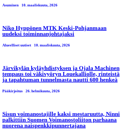
Asuminen
10. maaliskuuta, 2026
Niko Hyppönen MTK Keski-Pohjanmaan
uudeksi toiminnanjohtajaksi
Alueelliset uutiset
10. maaliskuuta, 2026
Järvikylän kyläyhdistyksen ja Ojala Machinen
tempaus toi väkivyöryn Louekalliolle, rinteistä
ja tapahtuman tunnelmasta nautti 600 henkeä
Pääkirjoitus
26. helmikuuta, 2026
Sisun voimanostajille kaksi mestaruutta, Ninni
palkittiin Suomen Voimanostoliiton parhaana
nuorena naispenkkipunnertajana