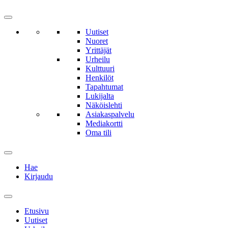
Uutiset
Nuoret
Yrittäjät
Urheilu
Kulttuuri
Henkilöt
Tapahtumat
Lukijalta
Näköislehti
Asiakaspalvelu
Mediakortti
Oma tili
Hae
Kirjaudu
Etusivu
Uutiset