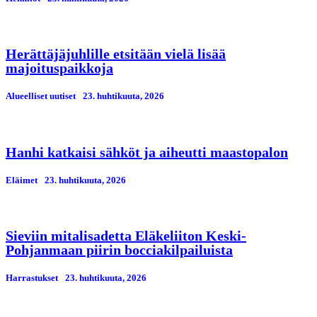
Herättäjäjuhlille etsitään vielä lisää
majoituspaikkoja
Alueelliset uutiset
23. huhtikuuta, 2026
Hanhi katkaisi sähköt ja aiheutti maastopalon
Eläimet
23. huhtikuuta, 2026
Sieviin mitalisadetta Eläkeliiton Keski-
Pohjanmaan piirin bocciakilpailuista
Harrastukset
23. huhtikuuta, 2026