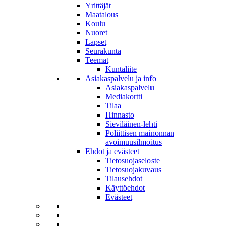
Yrittäjät
Maatalous
Koulu
Nuoret
Lapset
Seurakunta
Teemat
Kuntaliite
Asiakaspalvelu ja info
Asiakaspalvelu
Mediakortti
Tilaa
Hinnasto
Sieviläinen-lehti
Poliittisen mainonnan
avoimuusilmoitus
Ehdot ja evästeet
Tietosuojaseloste
Tietosuojakuvaus
Tilausehdot
Käyttöehdot
Evästeet