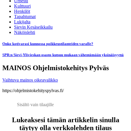
Urheilu
Kulttuuri
Henkilöt
Tapahtumat
Lukijalta
Sievin Kesäseikkailu
Näköislehti
Onko kotivarasi kunnossa poikkeustilanteiden varalle?
SPR:n Sievi-Ylivieskan osasto kutsuu mukaan vähentämään yksinäisyyttä
MAINOS Ohjelmistokehitys Pylväs
Vaihtuva mainos oikeavalikko
https://ohjelmistokehityspylvas.fi/
Sisältö vain tilaajille
Lukeaksesi tämän artikkelin sinulla
täytyy olla verkkolehden tilaus