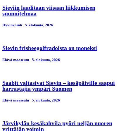
Sieviin laaditaan viisaan liikkumisen
suunnitelmaa
Hyvinvointi
5. elokuuta, 2026
Sievin frisbeegolfradoista on moneksi
Elävä maaseutu
5. elokuuta, 2026
Saabit valtasivat Sievin – kesäpäiville saapui
harrastajia ympäri Suomen
Elävä maaseutu
5. elokuuta, 2026
Järvikylän kesäkahvila pyöri neljän nuoren
yrittäjän voimin