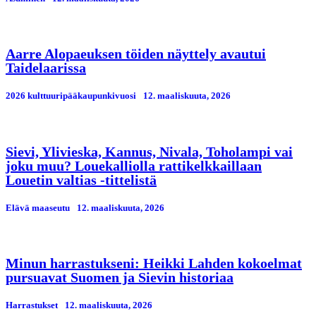
Aarre Alopaeuksen töiden näyttely avautui
Taidelaarissa
2026 kulttuuripääkaupunkivuosi
12. maaliskuuta, 2026
Sievi, Ylivieska, Kannus, Nivala, Toholampi vai
joku muu? Louekalliolla rattikelkkaillaan
Louetin valtias -tittelistä
Elävä maaseutu
12. maaliskuuta, 2026
Minun harrastukseni: Heikki Lahden kokoelmat
pursuavat Suomen ja Sievin historiaa
Harrastukset
12. maaliskuuta, 2026