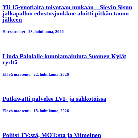
Yli 15-vuotiaita toivotaan mukaan – Sievin Sisun
jalkapallon edustusjoukkue aloitti pitkän tauon
jälkeen
Harrastukset
23. huhtikuuta, 2026
Linda Palolalle kunniamaininta Suomen Kylät
ry:ltä
Elävä maaseutu
22. huhtikuuta, 2026
Putkiwatti palvelee LVI- ja sähkötöissä
Elävä maaseutu
15. huhtikuuta, 2026
Poliisi TV:stä, MOT:sta ja Viimeinen