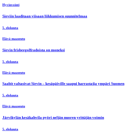
Hyvinvointi
Sieviin laaditaan viisaan liikkumisen suunnitelmaa
5. elokuuta
Elävä maaseutu
Sievin frisbeegolfradoista on moneksi
5. elokuuta
Elävä maaseutu
Saabit valtasivat Sievin – kesäpäiville saapui harrastajia ympäri Suomen
5. elokuuta
Elävä maaseutu
Järvikylän kesäkahvila pyöri neljän nuoren yrittäjän voimin
5. elokuuta