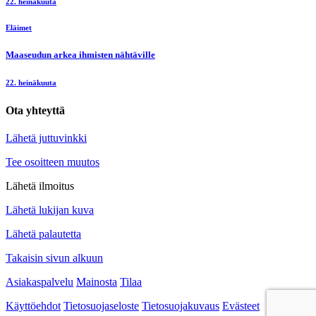
22. heinäkuuta
Eläimet
Maaseudun arkea ihmisten nähtäville
22. heinäkuuta
Ota yhteyttä
Lähetä juttuvinkki
Tee osoitteen muutos
Lähetä ilmoitus
Lähetä lukijan kuva
Lähetä palautetta
Takaisin sivun alkuun
Asiakaspalvelu
Mainosta
Tilaa
Käyttöehdot
Tietosuojaseloste
Tietosuojakuvaus
Evästeet