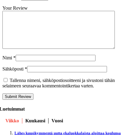
Your Review
Nimi
*
Sähköposti
*
Tallenna nimeni, sähköpostiosoitteeni ja sivustoni tähän
selaimeen seuraavaa kommentointikertaa varten.
Luetuimmat
Viikko
Kuukausi
Vuosi
Lähes kuusikymmentä uutta ekaluokkalaista aloittaa koulunsa