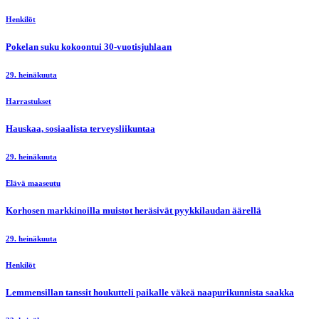
Henkilöt
Pokelan suku kokoontui 30-vuotisjuhlaan
29. heinäkuuta
Harrastukset
Hauskaa, sosiaalista terveysliikuntaa
29. heinäkuuta
Elävä maaseutu
Korhosen markkinoilla muistot heräsivät pyykkilaudan äärellä
29. heinäkuuta
Henkilöt
Lemmensillan tanssit houkutteli paikalle väkeä naapurikunnista saakka