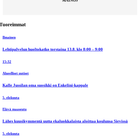
MAINOS
Tuoreimmat
Ilmainen
Lehtipalvelun huoltokatko torstaina 13.8. klo 8:00 – 9:00
15:32
Alueelliset uutiset
Kalle Jussilan oma suosikki on Enkelini-kappale
5. elokuuta
Elävä maaseutu
Lähes kuusikymmentä uutta ekaluokkalaista aloittaa koulunsa Sievissä
5. elokuuta