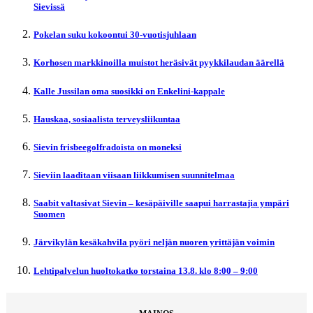
Sievissä
Pokelan suku kokoontui 30-vuotisjuhlaan
Korhosen markkinoilla muistot heräsivät pyykkilaudan äärellä
Kalle Jussilan oma suosikki on Enkelini-kappale
Hauskaa, sosiaalista terveysliikuntaa
Sievin frisbeegolfradoista on moneksi
Sieviin laaditaan viisaan liikkumisen suunnitelmaa
Saabit valtasivat Sievin – kesäpäiville saapui harrastajia ympäri
Suomen
Järvikylän kesäkahvila pyöri neljän nuoren yrittäjän voimin
Lehtipalvelun huoltokatko torstaina 13.8. klo 8:00 – 9:00