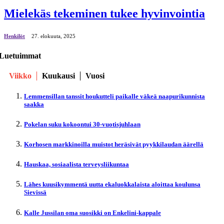
Mielekäs tekeminen tukee hyvinvointia
Henkilöt
27. elokuuta, 2025
Luetuimmat
Viikko
Kuukausi
Vuosi
Lemmensillan tanssit houkutteli paikalle väkeä naapurikunnista
saakka
Pokelan suku kokoontui 30-vuotisjuhlaan
Korhosen markkinoilla muistot heräsivät pyykkilaudan äärellä
Hauskaa, sosiaalista terveysliikuntaa
Lähes kuusikymmentä uutta ekaluokkalaista aloittaa koulunsa
Sievissä
Kalle Jussilan oma suosikki on Enkelini-kappale