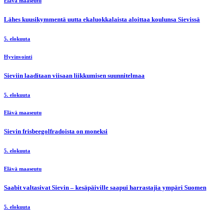
Elävä maaseutu
Lähes kuusikymmentä uutta ekaluokkalaista aloittaa koulunsa Sievissä
5. elokuuta
Hyvinvointi
Sieviin laaditaan viisaan liikkumisen suunnitelmaa
5. elokuuta
Elävä maaseutu
Sievin frisbeegolfradoista on moneksi
5. elokuuta
Elävä maaseutu
Saabit valtasivat Sievin – kesäpäiville saapui harrastajia ympäri Suomen
5. elokuuta