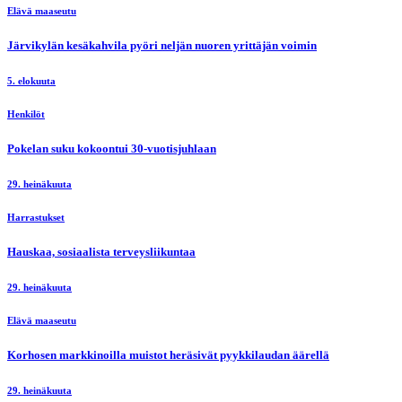
Elävä maaseutu
Järvikylän kesäkahvila pyöri neljän nuoren yrittäjän voimin
5. elokuuta
Henkilöt
Pokelan suku kokoontui 30-vuotisjuhlaan
29. heinäkuuta
Harrastukset
Hauskaa, sosiaalista terveysliikuntaa
29. heinäkuuta
Elävä maaseutu
Korhosen markkinoilla muistot heräsivät pyykkilaudan äärellä
29. heinäkuuta