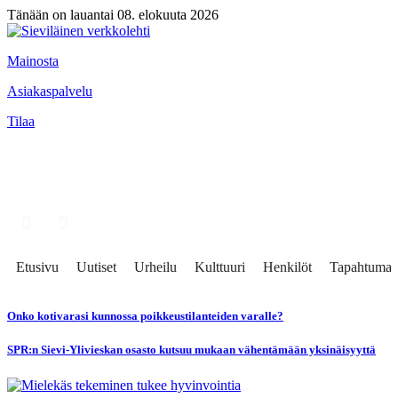
Tänään on lauantai 08. elokuuta 2026
Mainosta
Asiakaspalvelu
Tilaa
Etusivu
Uutiset
Urheilu
Kulttuuri
Henkilöt
Tapahtumat
Onko kotivarasi kunnossa poikkeustilanteiden varalle?
SPR:n Sievi-Ylivieskan osasto kutsuu mukaan vähentämään yksinäisyyttä