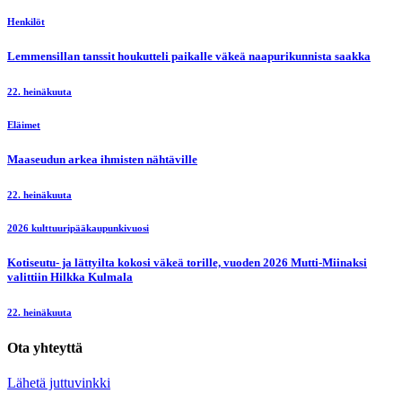
Henkilöt
Lemmensillan tanssit houkutteli paikalle väkeä naapurikunnista saakka
22. heinäkuuta
Eläimet
Maaseudun arkea ihmisten nähtäville
22. heinäkuuta
2026 kulttuuripääkaupunkivuosi
Kotiseutu- ja lättyilta kokosi väkeä torille, vuoden 2026 Mutti-Miinaksi
valittiin Hilkka Kulmala
22. heinäkuuta
Ota yhteyttä
Lähetä juttuvinkki