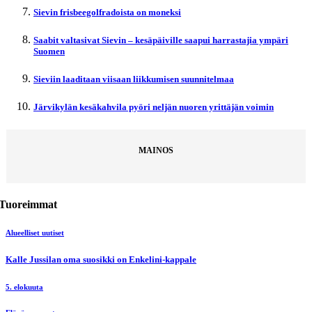
Sievin frisbeegolfradoista on moneksi
Saabit valtasivat Sievin – kesäpäiville saapui harrastajia ympäri
Suomen
Sieviin laaditaan viisaan liikkumisen suunnitelmaa
Järvikylän kesäkahvila pyöri neljän nuoren yrittäjän voimin
MAINOS
Tuoreimmat
Alueelliset uutiset
Kalle Jussilan oma suosikki on Enkelini-kappale
5. elokuuta