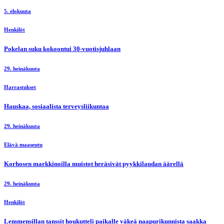
5. elokuuta
Henkilöt
Pokelan suku kokoontui 30-vuotisjuhlaan
29. heinäkuuta
Harrastukset
Hauskaa, sosiaalista terveysliikuntaa
29. heinäkuuta
Elävä maaseutu
Korhosen markkinoilla muistot heräsivät pyykkilaudan äärellä
29. heinäkuuta
Henkilöt
Lemmensillan tanssit houkutteli paikalle väkeä naapurikunnista saakka