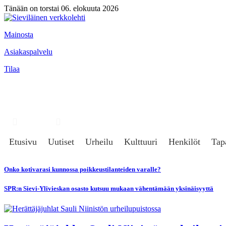
Tänään on torstai 06. elokuuta 2026
Mainosta
Asiakaspalvelu
Tilaa
Hae
Kirjaudu
Etusivu
Uutiset
Urheilu
Kulttuuri
Henkilöt
Tap
Onko kotivarasi kunnossa poikkeustilanteiden varalle?
SPR:n Sievi-Ylivieskan osasto kutsuu mukaan vähentämään yksinäisyyttä