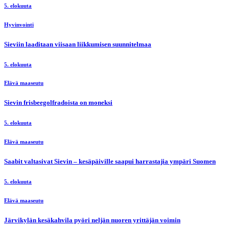
5. elokuuta
Hyvinvointi
Sieviin laaditaan viisaan liikkumisen suunnitelmaa
5. elokuuta
Elävä maaseutu
Sievin frisbeegolfradoista on moneksi
5. elokuuta
Elävä maaseutu
Saabit valtasivat Sievin – kesäpäiville saapui harrastajia ympäri Suomen
5. elokuuta
Elävä maaseutu
Järvikylän kesäkahvila pyöri neljän nuoren yrittäjän voimin