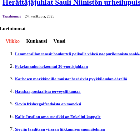
Herättäjäjuhlat Sauli Niinistön urheilupui
Tapahtumat
24. kesäkuuta, 2025
Luetuimmat
Viikko
Kuukausi
Vuosi
Lemmensillan tanssit houkutteli paikalle väkeä naapurikunnista saakk
Pokelan suku kokoontui 30-vuotisjuhlaan
Korhosen markkinoilla muistot heräsivät pyykkilaudan äärellä
Hauskaa, sosiaalista terveysliikuntaa
Sievin frisbeegolfradoista on moneksi
Kalle Jussilan oma suosikki on Enkelini-kappale
Sieviin laaditaan viisaan liikkumisen suunnitelmaa