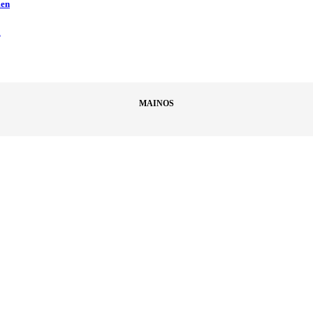
men
ä
MAINOS