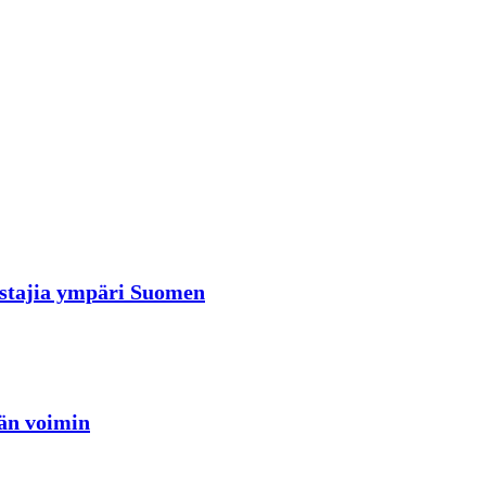
rastajia ympäri Suomen
jän voimin