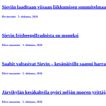
Sieviin laaditaan viisaan liikkumisen suunnitelmaa
Hyvinvointi
5. elokuuta, 2026
Sievin frisbeegolfradoista on moneksi
Elävä maaseutu
5. elokuuta, 2026
Saabit valtasivat Sievin – kesäpäiville saapui har
Elävä maaseutu
5. elokuuta, 2026
Järvikylän kesäkahvila pyöri neljän nuoren yrittä
Elävä maaseutu
5. elokuuta, 2026