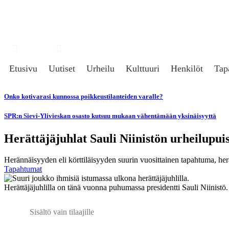
Hae
Kirjaudu
Etusivu
Uutiset
Urheilu
Kulttuuri
Henkilöt
Tap
Onko kotivarasi kunnossa poikkeustilanteiden varalle?
SPR:n Sievi-Ylivieskan osasto kutsuu mukaan vähentämään yksinäisyyttä
Herättäjäjuhlat Sauli Niinistön urheilupui
Herännäisyyden eli körttiläisyyden suurin vuosittainen tapahtuma, herät
Tapahtumat
Herättäjäjuhlilla on tänä vuonna puhumassa presidentti Sauli Niinistö
Sisältö vain tilaajille