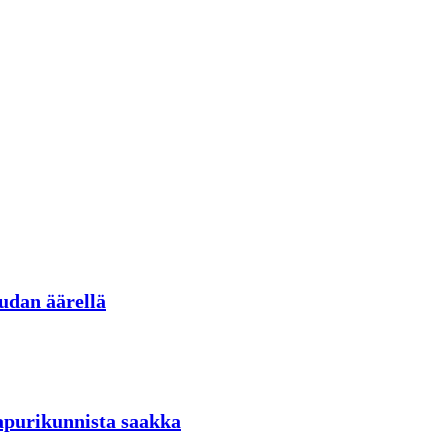
udan äärellä
aapurikunnista saakka