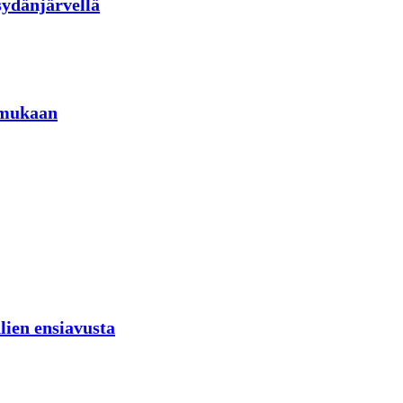
sydänjärvellä
 mukaan
lien ensiavusta