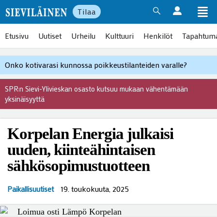
Tilaa
Etusivu
Uutiset
Urheilu
Kulttuuri
Henkilöt
Tapahtum
Onko kotivarasi kunnossa poikkeustilanteiden varalle?
SPR:n Sievi-Ylivieskan osasto kutsuu mukaan vähentämään
yksinäisyyttä
Korpelan Energia julkaisi
uuden, kiinteähintaisen
sähkösopimustuotteen
19. toukokuuta, 2025
Paikallisuutiset