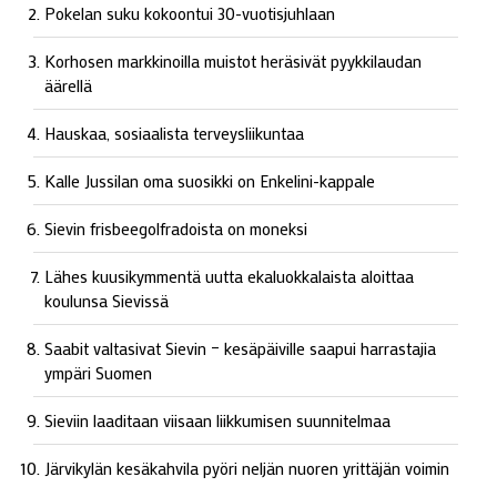
Pokelan suku kokoontui 30-vuotisjuhlaan
Korhosen markkinoilla muistot heräsivät pyykkilaudan
äärellä
Hauskaa, sosiaalista terveysliikuntaa
Kalle Jussilan oma suosikki on Enkelini-kappale
Sievin frisbeegolfradoista on moneksi
Lähes kuusikymmentä uutta ekaluokkalaista aloittaa
koulunsa Sievissä
Saabit valtasivat Sievin – kesäpäiville saapui harrastajia
ympäri Suomen
Sieviin laaditaan viisaan liikkumisen suunnitelmaa
Järvikylän kesäkahvila pyöri neljän nuoren yrittäjän voimin