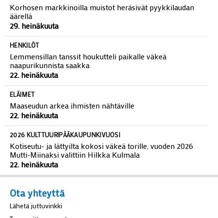
Korhosen markkinoilla muistot heräsivät pyykkilaudan
äärellä
29. heinäkuuta
HENKILÖT
Lemmensillan tanssit houkutteli paikalle väkeä
naapurikunnista saakka
22. heinäkuuta
ELÄIMET
Maaseudun arkea ihmisten nähtäville
22. heinäkuuta
2026 KULTTUURIPÄÄKAUPUNKIVUOSI
Kotiseutu- ja lättyilta kokosi väkeä torille, vuoden 2026
Mutti-Miinaksi valittiin Hilkka Kulmala
22. heinäkuuta
Ota yhteyttä
Lähetä juttuvinkki