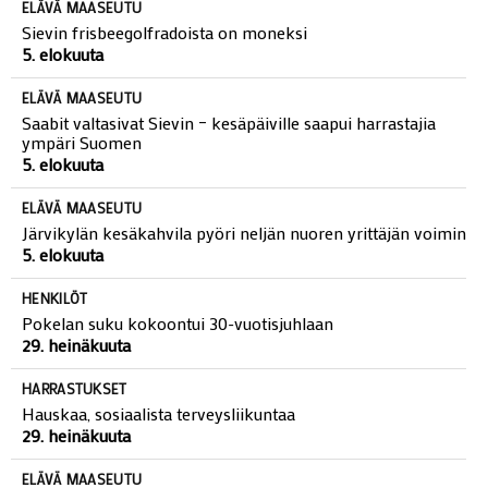
ELÄVÄ MAASEUTU
Sievin frisbeegolfradoista on moneksi
5. elokuuta
ELÄVÄ MAASEUTU
Saabit valtasivat Sievin – kesäpäiville saapui harrastajia
ympäri Suomen
5. elokuuta
ELÄVÄ MAASEUTU
Järvikylän kesäkahvila pyöri neljän nuoren yrittäjän voimin
5. elokuuta
HENKILÖT
Pokelan suku kokoontui 30-vuotisjuhlaan
29. heinäkuuta
HARRASTUKSET
Hauskaa, sosiaalista terveysliikuntaa
29. heinäkuuta
ELÄVÄ MAASEUTU