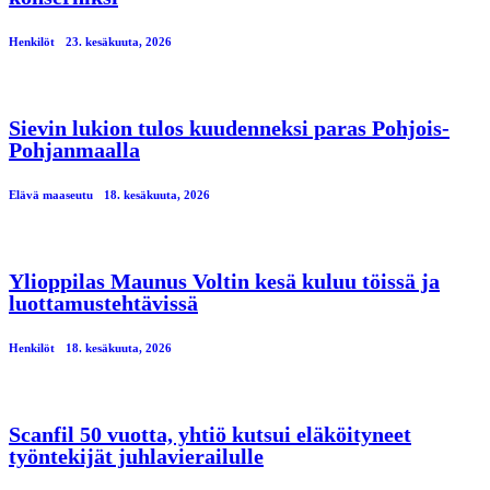
Henkilöt
23. kesäkuuta, 2026
Sievin lukion tulos kuudenneksi paras Pohjois-
Pohjanmaalla
Elävä maaseutu
18. kesäkuuta, 2026
Ylioppilas Maunus Voltin kesä kuluu töissä ja
luottamustehtävissä
Henkilöt
18. kesäkuuta, 2026
Scanfil 50 vuotta, yhtiö kutsui eläköityneet
työntekijät juhlavierailulle