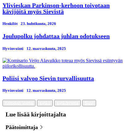
Ylivieskan Parkinson-kerhoon toivotaan
kävijöitä myös Sievistä
Henkilöt
23. huhtikuuta, 2026
Joulupolku johdattaa juhlan odotukseen
Hyvinvointi
12. marraskuuta, 2025
Poliisi valvoo Sievin turvallisuutta
Hyvinvointi
12. marraskuuta, 2025
Korpelan Voima
sähkö
sähkönhinta
Sievi
Lue lisää kirjoittajalta
Päätoimittaja