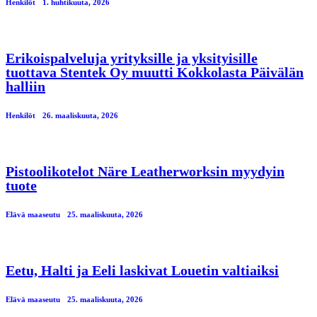
Henkilöt
1. huhtikuuta, 2026
Erikoispalveluja yrityksille ja yksityisille
tuottava Stentek Oy muutti Kokkolasta Päivälän
halliin
Henkilöt
26. maaliskuuta, 2026
Pistoolikotelot Näre Leatherworksin myydyin
tuote
Elävä maaseutu
25. maaliskuuta, 2026
Eetu, Halti ja Eeli laskivat Louetin valtiaiksi
Elävä maaseutu
25. maaliskuuta, 2026