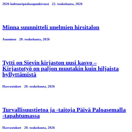
2026 kulttuuripääkaupunkivuosi
22. toukokuuta, 2026
Minna suunnitteli unelmien hirsitalon
Asuminen
20. toukokuuta, 2026
Tytti on Sievin kirjaston uusi kasvo –
Kirjastotyö on paljon muutakin kuin hiljaista
hyllyttämistä
Harrastukset
20. toukokuuta, 2026
Turvallisuustietoa ja -taitoja Päivä Paloasemalla
-tapahtumassa
Harrastukset
20. toukokuuta, 2026