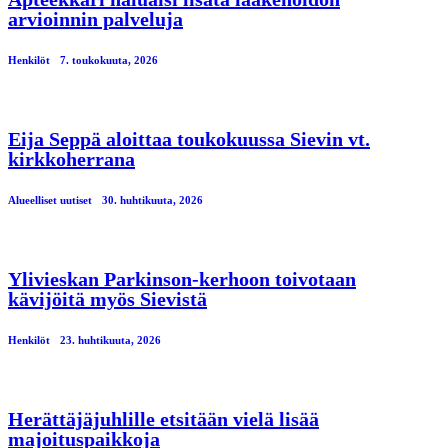
arvioinnin palveluja
Henkilöt
7. toukokuuta, 2026
Eija Seppä aloittaa toukokuussa Sievin vt.
kirkkoherrana
Alueelliset uutiset
30. huhtikuuta, 2026
Ylivieskan Parkinson-kerhoon toivotaan
kävijöitä myös Sievistä
Henkilöt
23. huhtikuuta, 2026
Herättäjäjuhlille etsitään vielä lisää
majoituspaikkoja