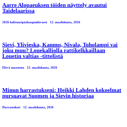
Aarre Alopaeuksen töiden näyttely avautui
Taidelaarissa
2026 kulttuuripääkaupunkivuosi
12. maaliskuuta, 2026
Sievi, Ylivieska, Kannus, Nivala, Toholampi vai
joku muu? Louekalliolla rattikelkkaillaan
Louetin valtias -tittelistä
Elävä maaseutu
12. maaliskuuta, 2026
Minun harrastukseni: Heikki Lahden kokoelmat
pursuavat Suomen ja Sievin historiaa
Harrastukset
12. maaliskuuta, 2026