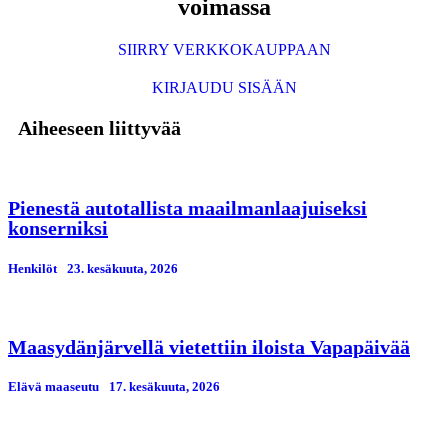
voimassa
SIIRRY VERKKOKAUPPAAN
KIRJAUDU SISÄÄN
Aiheeseen liittyvää
Pienestä autotallista maailmanlaajuiseksi
konserniksi
Henkilöt
23. kesäkuuta, 2026
Maasydänjärvellä vietettiin iloista Vapapäivää
Elävä maaseutu
17. kesäkuuta, 2026