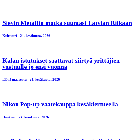
Sievin Metallin matka suuntasi Latvian Riikaan
Kulttuuri
24. kesäkuuta, 2026
Kalan istutukset saattavat siirtyä yrittäjien
vastuulle jo ensi vuonna
Elävä maaseutu
24. kesäkuuta, 2026
Nikon Pop-up vaatekauppa kesäkiertueella
Henkilöt
24. kesäkuuta, 2026