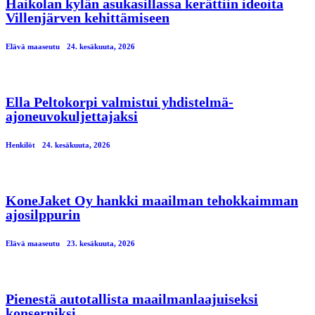
Haikolan kylän asukasillassa kerättiin ideoita
Villenjärven kehittämiseen
Elävä maaseutu
24. kesäkuuta, 2026
Ella Peltokorpi valmistui yhdistelmä-
ajoneuvokuljettajaksi
Henkilöt
24. kesäkuuta, 2026
KoneJaket Oy hankki maailman tehokkaimman
ajosilppurin
Elävä maaseutu
23. kesäkuuta, 2026
Pienestä autotallista maailmanlaajuiseksi
konserniksi