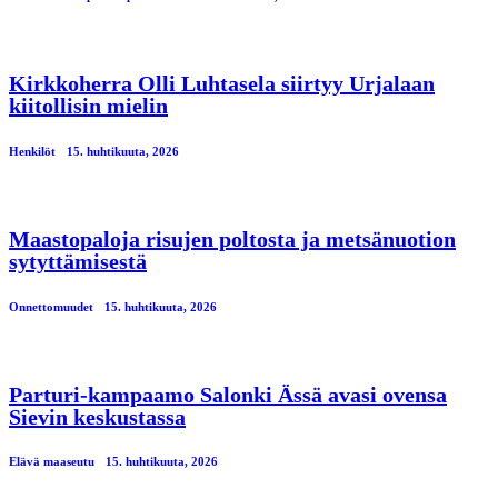
Kirkkoherra Olli Luhtasela siirtyy Urjalaan
kiitollisin mielin
Henkilöt
15. huhtikuuta, 2026
Maastopaloja risujen poltosta ja metsänuotion
sytyttämisestä
Onnettomuudet
15. huhtikuuta, 2026
Parturi-kampaamo Salonki Ässä avasi ovensa
Sievin keskustassa
Elävä maaseutu
15. huhtikuuta, 2026