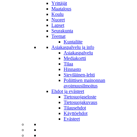
Yrittäjät
Maatalous
Koulu
Nuoret
Lapset
Seurakunta
Teemat
Kuntaliite
Asiakaspalvelu ja info
Asiakaspalvelu
Mediakortti
Tilaa
Hinnasto
Sieviläinen-lehti
Poliittisen mainonnan
avoimuusilmoitus
Ehdot ja evästeet
Tietosuojaseloste
Tietosuojakuvaus
Tilausehdot
Käyttöehdot
Evästeet