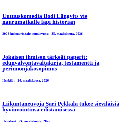
Uutuuskomedia Bodi Längvits vie
naurumatkalle läpi historian
2026 kulttuuripääkaupunkivuosi
25. maaliskuuta, 2026
Jokaisen ihmisen tärkeät paperit:
edunvalvontavaltakirja, testamentti ja
perinnönjakosopimus
Henkilöt
24. maaliskuuta, 2026
Liikuntaneuvoja Sari Pekkala tukee sieviläisiä
hyvinvointinsa edistämisessä
Hankkeet
24. maaliskuuta, 2026