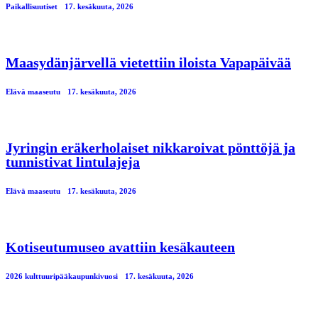
Paikallisuutiset
17. kesäkuuta, 2026
Maasydänjärvellä vietettiin iloista Vapapäivää
Elävä maaseutu
17. kesäkuuta, 2026
Jyringin eräkerholaiset nikkaroivat pönttöjä ja
tunnistivat lintulajeja
Elävä maaseutu
17. kesäkuuta, 2026
Kotiseutumuseo avattiin kesäkauteen
2026 kulttuuripääkaupunkivuosi
17. kesäkuuta, 2026