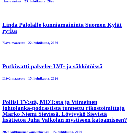
Harrastukset
23. huhtikuuta, 2026
Linda Palolalle kunniamaininta Suomen Kylät
ry:ltä
Elävä maaseutu
22. huhtikuuta, 2026
Putkiwatti palvelee LVI- ja sähkötöissä
Elävä maaseutu
15. huhtikuuta, 2026
Poliisi TV:stä, MOT:sta ja Viimeinen
johtolanka-podcastista tunnettu rikostoimittaja
Marko Niemi Sievissä. Löytyykö Sievistä
lisätietoa Juha Valkolan mystiseen katoamiseen?
2026 kulttuuripääkaupunkivuosi
15. huhtikuuta, 2026