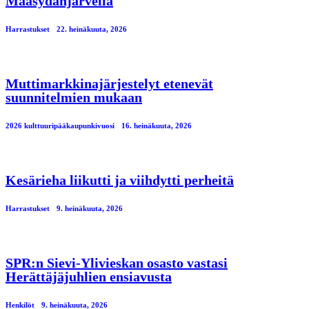
Maasydänjärvellä
Harrastukset
22. heinäkuuta, 2026
Muttimarkkinajärjestelyt etenevät
suunnitelmien mukaan
2026 kulttuuripääkaupunkivuosi
16. heinäkuuta, 2026
Kesärieha liikutti ja viihdytti perheitä
Harrastukset
9. heinäkuuta, 2026
SPR:n Sievi-Ylivieskan osasto vastasi
Herättäjäjuhlien ensiavusta
Henkilöt
9. heinäkuuta, 2026