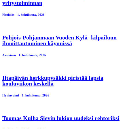
yritystoiminnan
Henkilöt
1. huhtikuuta, 2026
Pohjois-Pohjanmaan Vuoden Kylä -kilpailuun
ilmoittautuminen käynnissä
Asuminen
1. huhtikuuta, 2026
Iltapäivän herkkupysäkki piristää lapsia
kouluviikon keskellä
Hyvinvointi
1. huhtikuuta, 2026
Tuomas Kulha Sievin lukion uudeksi rehtoriksi