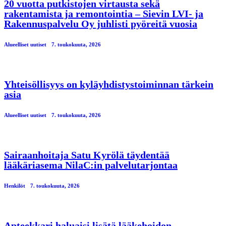
20 vuotta putkistojen virtausta sekä
rakentamista ja remontointia – Sievin LVI- ja
Rakennuspalvelu Oy juhlisti pyöreitä vuosia
Alueelliset uutiset
7. toukokuuta, 2026
Yhteisöllisyys on kyläyhdistystoiminnan tärkein
asia
Alueelliset uutiset
7. toukokuuta, 2026
Sairaanhoitaja Satu Kyrölä täydentää
lääkäriasema NilaC:in palvelutarjontaa
Henkilöt
7. toukokuuta, 2026
Apteekkari haluaisi lisätä lääkehoidon