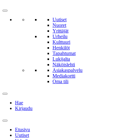
Uutiset
Nuoret
Yrittäjät
Urheilu
Kulttuuri
Henkilöt
Tapahtumat
Lukijalta
Näköislehti
Asiakaspalvelu
Mediakortti
Oma tili
Hae
Kirjaudu
Etusivu
Uutiset