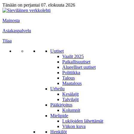
Tänään on perjantai 07. elokuuta 2026
Mainosta
Asiakaspalvelu
Tilaa
Uutiset
Vaalit 2025
Paikallisuutiset
Alueelliset uutiset
Politiikka
Talous
Maatalous
Urheilu
Kesälajit
Talvilajit
Pääkirjoitus
Kolumnit
Mielipide
Lukijoiden lähettämät
Viikon kuva
Henkilöt