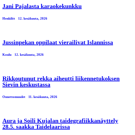
Jani Pajalasta karaokekunkku
Henkilöt
12. kesäkuuta, 2026
Jussinpekan oppilaat vierailivat Islannissa
Koulu
12. kesäkuuta, 2026
Rikkoutunut rekka aiheutti liikennetukoksen
Sievin keskustassa
Onnettomuudet
11. kesäkuuta, 2026
Aura ja Soili Kujalan taidegrafiikkanäyttely
28.5. saakka Taidelaarissa