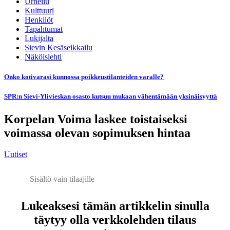
Urheilu
Kulttuuri
Henkilöt
Tapahtumat
Lukijalta
Sievin Kesäseikkailu
Näköislehti
Onko kotivarasi kunnossa poikkeustilanteiden varalle?
SPR:n Sievi-Ylivieskan osasto kutsuu mukaan vähentämään yksinäisyyttä
Korpelan Voima laskee toistaiseksi
voimassa olevan sopimuksen hintaa
Uutiset
Sisältö vain tilaajille
Lukeaksesi tämän artikkelin sinulla
täytyy olla verkkolehden tilaus