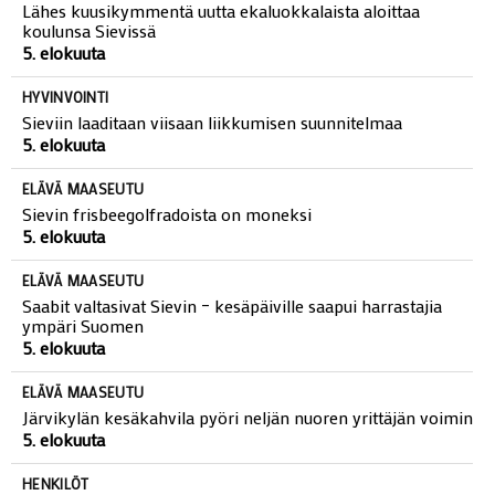
Lähes kuusikymmentä uutta ekaluokkalaista aloittaa
koulunsa Sievissä
5. elokuuta
HYVINVOINTI
Sieviin laaditaan viisaan liikkumisen suunnitelmaa
5. elokuuta
ELÄVÄ MAASEUTU
Sievin frisbeegolfradoista on moneksi
5. elokuuta
ELÄVÄ MAASEUTU
Saabit valtasivat Sievin – kesäpäiville saapui harrastajia
ympäri Suomen
5. elokuuta
ELÄVÄ MAASEUTU
Järvikylän kesäkahvila pyöri neljän nuoren yrittäjän voimin
5. elokuuta
HENKILÖT