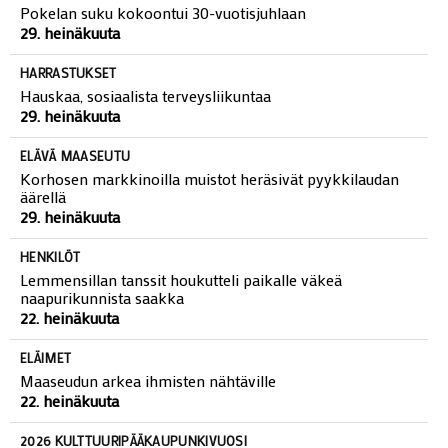
Pokelan suku kokoontui 30-vuotisjuhlaan
29. heinäkuuta
HARRASTUKSET
Hauskaa, sosiaalista terveysliikuntaa
29. heinäkuuta
ELÄVÄ MAASEUTU
Korhosen markkinoilla muistot heräsivät pyykkilaudan
äärellä
29. heinäkuuta
HENKILÖT
Lemmensillan tanssit houkutteli paikalle väkeä
naapurikunnista saakka
22. heinäkuuta
ELÄIMET
Maaseudun arkea ihmisten nähtäville
22. heinäkuuta
2026 KULTTUURIPÄÄKAUPUNKIVUOSI