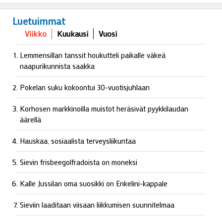
Luetuimmat
Viikko
Kuukausi
Vuosi
Lemmensillan tanssit houkutteli paikalle väkeä
naapurikunnista saakka
Pokelan suku kokoontui 30-vuotisjuhlaan
Korhosen markkinoilla muistot heräsivät pyykkilaudan
äärellä
Hauskaa, sosiaalista terveysliikuntaa
Sievin frisbeegolfradoista on moneksi
Kalle Jussilan oma suosikki on Enkelini-kappale
Sieviin laaditaan viisaan liikkumisen suunnitelmaa