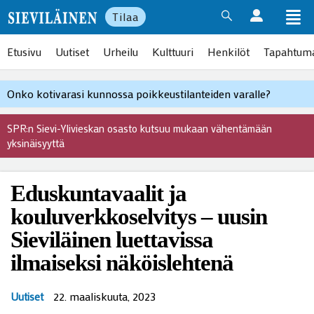
Tilaa
Etusivu
Uutiset
Urheilu
Kulttuuri
Henkilöt
Tapahtum
Onko kotivarasi kunnossa poikkeustilanteiden varalle?
SPR:n Sievi-Ylivieskan osasto kutsuu mukaan vähentämään
yksinäisyyttä
Eduskuntavaalit ja
kouluverkkoselvitys – uusin
Sieviläinen luettavissa
ilmaiseksi näköislehtenä
22. maaliskuuta, 2023
Uutiset