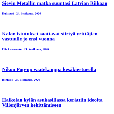
Sievin Metallin matka suuntasi Latvian Riikaan
Kulttuuri
24. kesäkuuta, 2026
Kalan istutukset saattavat siirtyä yrittäjien
vastuulle jo ensi vuonna
Elävä maaseutu
24. kesäkuuta, 2026
Nikon Pop-up vaatekauppa kesäkiertueella
Henkilöt
24. kesäkuuta, 2026
Haikolan kylän asukasillassa kerättiin ideoita
Villenjärven kehittämiseen