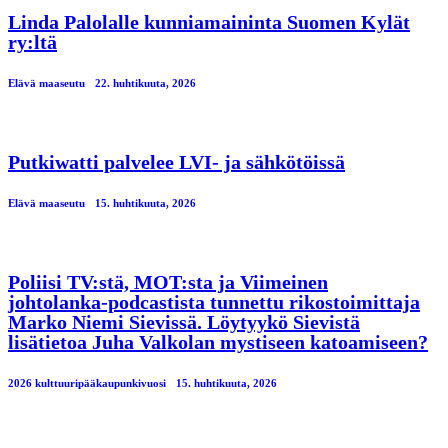
Linda Palolalle kunniamaininta Suomen Kylät
ry:ltä
Elävä maaseutu
22. huhtikuuta, 2026
Putkiwatti palvelee LVI- ja sähkötöissä
Elävä maaseutu
15. huhtikuuta, 2026
Poliisi TV:stä, MOT:sta ja Viimeinen
johtolanka-podcastista tunnettu rikostoimittaja
Marko Niemi Sievissä. Löytyykö Sievistä
lisätietoa Juha Valkolan mystiseen katoamiseen?
2026 kulttuuripääkaupunkivuosi
15. huhtikuuta, 2026