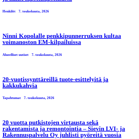
Henkilöt
7. toukokuuta, 2026
Ninni Kopolalle penkkipunnerruksen kultaa
voimanoston EM-kilpailuissa
Alueelliset uutiset
7. toukokuuta, 2026
20-vuotissynttäreillä tuote-esittelyitä ja
kakkukahvia
Tapahtumat
7. toukokuuta, 2026
20 vuotta putkistojen virtausta sekä
rakentamista ja remontointia – Sievin LVI- ja
Rakennuspalvelu Oy juhlisti pyöreitä vuosia