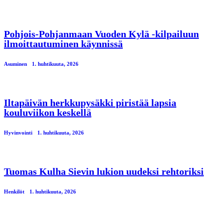
Pohjois-Pohjanmaan Vuoden Kylä -kilpailuun
ilmoittautuminen käynnissä
Asuminen
1. huhtikuuta, 2026
Iltapäivän herkkupysäkki piristää lapsia
kouluviikon keskellä
Hyvinvointi
1. huhtikuuta, 2026
Tuomas Kulha Sievin lukion uudeksi rehtoriksi
Henkilöt
1. huhtikuuta, 2026