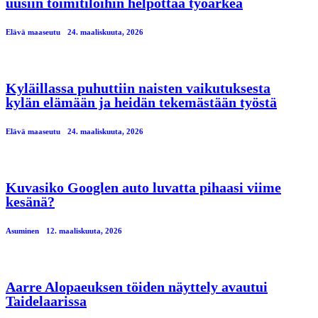
uusiin toimitiloihin helpottaa työarkea
Elävä maaseutu
24. maaliskuuta, 2026
Kyläillassa puhuttiin naisten vaikutuksesta
kylän elämään ja heidän tekemästään työstä
Elävä maaseutu
24. maaliskuuta, 2026
Kuvasiko Googlen auto luvatta pihaasi viime
kesänä?
Asuminen
12. maaliskuuta, 2026
Aarre Alopaeuksen töiden näyttely avautui
Taidelaarissa