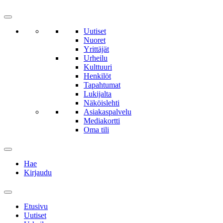
Uutiset
Nuoret
Yrittäjät
Urheilu
Kulttuuri
Henkilöt
Tapahtumat
Lukijalta
Näköislehti
Asiakaspalvelu
Mediakortti
Oma tili
Hae
Kirjaudu
Etusivu
Uutiset