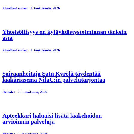
Alueelliset uutiset
7. toukokuuta, 2026
Yhteisöllisyys on kyläyhdistystoiminnan tärkein
asia
Alueelliset uutiset
7. toukokuuta, 2026
Sairaanhoitaja Satu Kyrölä täydentää
lääkäriasema NilaC:in palvelutarjontaa
Henkilöt
7. toukokuuta, 2026
Apteekkari haluaisi lisätä lääkehoidon
arvioinnin palveluja
Henkilöt
7. toukokuuta, 2026