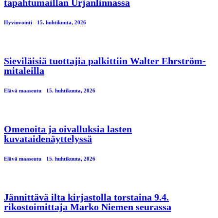
tapahtumaillan Urjanlinnassa
Hyvinvointi
15. huhtikuuta, 2026
Sieviläisiä tuottajia palkittiin Walter Ehrström-
mitaleilla
Elävä maaseutu
15. huhtikuuta, 2026
Omenoita ja oivalluksia lasten
kuvataidenäyttelyssä
Elävä maaseutu
15. huhtikuuta, 2026
Jännittävä ilta kirjastolla torstaina 9.4.
rikostoimittaja Marko Niemen seurassa