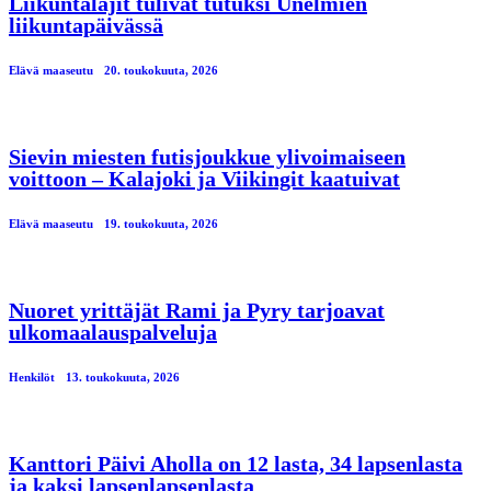
Liikuntalajit tulivat tutuksi Unelmien
liikuntapäivässä
Elävä maaseutu
20. toukokuuta, 2026
Sievin miesten futisjoukkue ylivoimaiseen
voittoon – Kalajoki ja Viikingit kaatuivat
Elävä maaseutu
19. toukokuuta, 2026
Nuoret yrittäjät Rami ja Pyry tarjoavat
ulkomaalauspalveluja
Henkilöt
13. toukokuuta, 2026
Kanttori Päivi Aholla on 12 lasta, 34 lapsenlasta
ja kaksi lapsenlapsenlasta