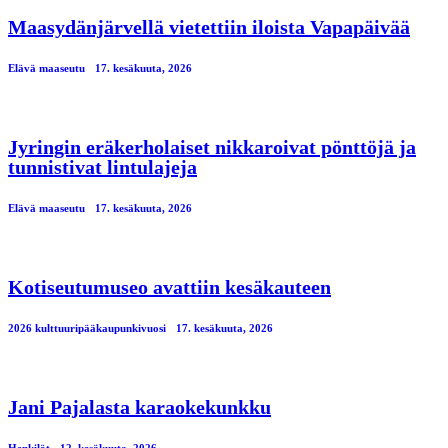
Maasydänjärvellä vietettiin iloista Vapapäivää
Elävä maaseutu
17. kesäkuuta, 2026
Jyringin eräkerholaiset nikkaroivat pönttöjä ja
tunnistivat lintulajeja
Elävä maaseutu
17. kesäkuuta, 2026
Kotiseutumuseo avattiin kesäkauteen
2026 kulttuuripääkaupunkivuosi
17. kesäkuuta, 2026
Jani Pajalasta karaokekunkku