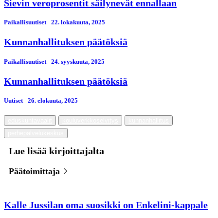
Sievin veroprosentit säilynevät ennallaan
Paikallisuutiset
22. lokakuuta, 2025
Kunnanhallituksen päätöksiä
Paikallisuutiset
24. syyskuuta, 2025
Kunnanhallituksen päätöksiä
Uutiset
26. elokuuta, 2025
eduskuntavaalit
kouluverkkoselvitys
kunnanhallitus
perhepalvelukeskus
Lue lisää kirjoittajalta
Päätoimittaja
Kalle Jussilan oma suosikki on Enkelini-kappale