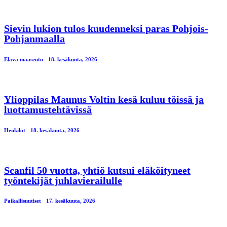
Sievin lukion tulos kuudenneksi paras Pohjois-
Pohjanmaalla
Elävä maaseutu
18. kesäkuuta, 2026
Ylioppilas Maunus Voltin kesä kuluu töissä ja
luottamustehtävissä
Henkilöt
18. kesäkuuta, 2026
Scanfil 50 vuotta, yhtiö kutsui eläköityneet
työntekijät juhlavierailulle
Paikallisuutiset
17. kesäkuuta, 2026