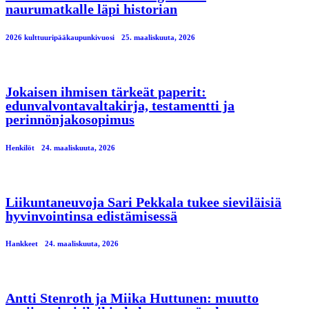
naurumatkalle läpi historian
2026 kulttuuripääkaupunkivuosi
25. maaliskuuta, 2026
Jokaisen ihmisen tärkeät paperit:
edunvalvontavaltakirja, testamentti ja
perinnönjakosopimus
Henkilöt
24. maaliskuuta, 2026
Liikuntaneuvoja Sari Pekkala tukee sieviläisiä
hyvinvointinsa edistämisessä
Hankkeet
24. maaliskuuta, 2026
Antti Stenroth ja Miika Huttunen: muutto