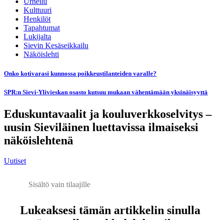
Urheilu
Kulttuuri
Henkilöt
Tapahtumat
Lukijalta
Sievin Kesäseikkailu
Näköislehti
Onko kotivarasi kunnossa poikkeustilanteiden varalle?
SPR:n Sievi-Ylivieskan osasto kutsuu mukaan vähentämään yksinäisyyttä
Eduskuntavaalit ja kouluverkkoselvitys –
uusin Sieviläinen luettavissa ilmaiseksi
näköislehtenä
Uutiset
Sisältö vain tilaajille
Lukeaksesi tämän artikkelin sinulla