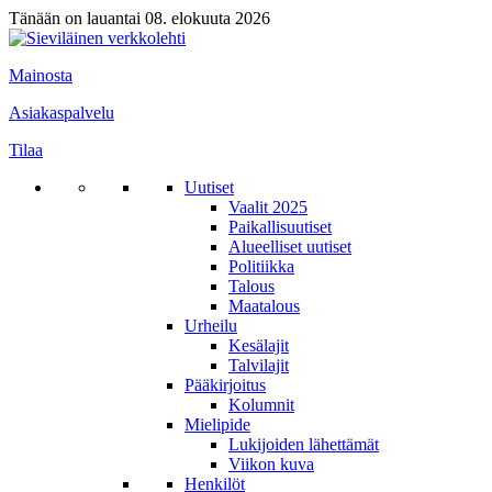
Tänään on lauantai 08. elokuuta 2026
Mainosta
Asiakaspalvelu
Tilaa
Uutiset
Vaalit 2025
Paikallisuutiset
Alueelliset uutiset
Politiikka
Talous
Maatalous
Urheilu
Kesälajit
Talvilajit
Pääkirjoitus
Kolumnit
Mielipide
Lukijoiden lähettämät
Viikon kuva
Henkilöt