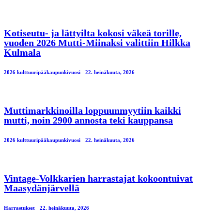
Kotiseutu- ja lättyilta kokosi väkeä torille,
vuoden 2026 Mutti-Miinaksi valittiin Hilkka
Kulmala
2026 kulttuuripääkaupunkivuosi
22. heinäkuuta, 2026
Muttimarkkinoilla loppuunmyytiin kaikki
mutti, noin 2900 annosta teki kauppansa
2026 kulttuuripääkaupunkivuosi
22. heinäkuuta, 2026
Vintage-Volkkarien harrastajat kokoontuivat
Maasydänjärvellä
Harrastukset
22. heinäkuuta, 2026