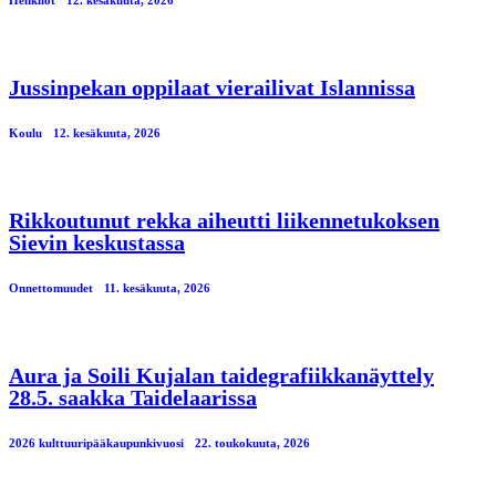
Henkilöt
12. kesäkuuta, 2026
Jussinpekan oppilaat vierailivat Islannissa
Koulu
12. kesäkuuta, 2026
Rikkoutunut rekka aiheutti liikennetukoksen
Sievin keskustassa
Onnettomuudet
11. kesäkuuta, 2026
Aura ja Soili Kujalan taidegrafiikkanäyttely
28.5. saakka Taidelaarissa
2026 kulttuuripääkaupunkivuosi
22. toukokuuta, 2026