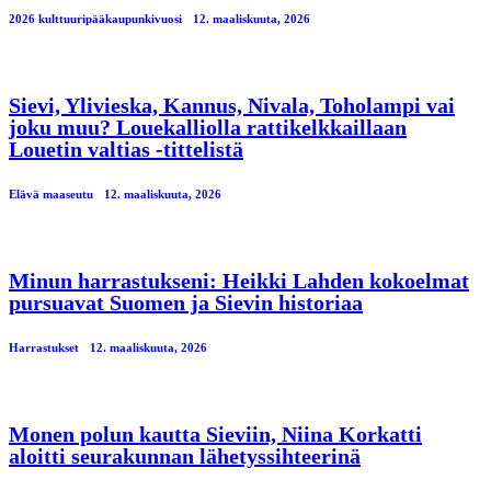
2026 kulttuuripääkaupunkivuosi
12. maaliskuuta, 2026
Sievi, Ylivieska, Kannus, Nivala, Toholampi vai
joku muu? Louekalliolla rattikelkkaillaan
Louetin valtias -tittelistä
Elävä maaseutu
12. maaliskuuta, 2026
Minun harrastukseni: Heikki Lahden kokoelmat
pursuavat Suomen ja Sievin historiaa
Harrastukset
12. maaliskuuta, 2026
Monen polun kautta Sieviin, Niina Korkatti
aloitti seurakunnan lähetyssihteerinä