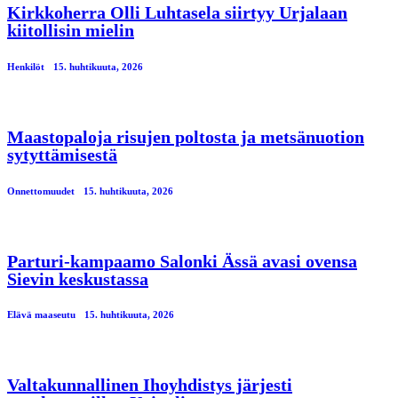
Kirkkoherra Olli Luhtasela siirtyy Urjalaan
kiitollisin mielin
Henkilöt
15. huhtikuuta, 2026
Maastopaloja risujen poltosta ja metsänuotion
sytyttämisestä
Onnettomuudet
15. huhtikuuta, 2026
Parturi-kampaamo Salonki Ässä avasi ovensa
Sievin keskustassa
Elävä maaseutu
15. huhtikuuta, 2026
Valtakunnallinen Ihoyhdistys järjesti