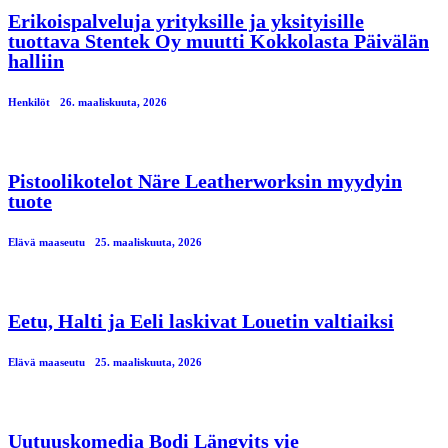
Erikoispalveluja yrityksille ja yksityisille
tuottava Stentek Oy muutti Kokkolasta Päivälän
halliin
Henkilöt
26. maaliskuuta, 2026
Pistoolikotelot Näre Leatherworksin myydyin
tuote
Elävä maaseutu
25. maaliskuuta, 2026
Eetu, Halti ja Eeli laskivat Louetin valtiaiksi
Elävä maaseutu
25. maaliskuuta, 2026
Uutuuskomedia Bodi Längvits vie