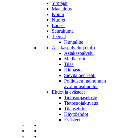
Yrittäjät
Maatalous
Koulu
Nuoret
Lapset
Seurakunta
Teemat
Kuntaliite
Asiakaspalvelu ja info
Asiakaspalvelu
Mediakortti
Tilaa
Hinnasto
Sieviläinen-lehti
Poliittisen mainonnan
avoimuusilmoitus
Ehdot ja evästeet
Tietosuojaseloste
Tietosuojakuvaus
Tilausehdot
Käyttöehdot
Evästeet