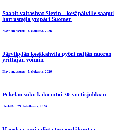
Saabit valtasivat Sievin – kesäpäiville saapui
harrastajia ympäri Suomen
Elävä maaseutu
5. elokuuta, 2026
Järvikylän kesäkahvila pyöri neljän nuoren
yrittäjän voimin
Elävä maaseutu
5. elokuuta, 2026
Pokelan suku kokoontui 30-vuotisjuhlaan
Henkilöt
29. heinäkuuta, 2026
Hauskaa, sosiaalista terveysliikuntaa