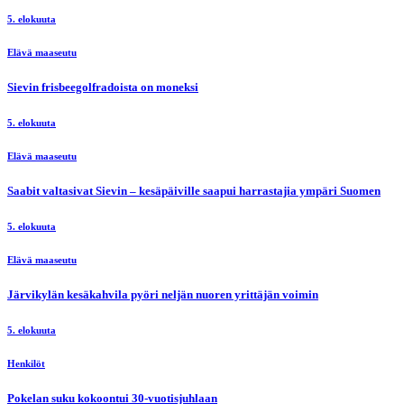
5. elokuuta
Elävä maaseutu
Sievin frisbeegolfradoista on moneksi
5. elokuuta
Elävä maaseutu
Saabit valtasivat Sievin – kesäpäiville saapui harrastajia ympäri Suomen
5. elokuuta
Elävä maaseutu
Järvikylän kesäkahvila pyöri neljän nuoren yrittäjän voimin
5. elokuuta
Henkilöt
Pokelan suku kokoontui 30-vuotisjuhlaan