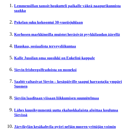
Lemmensillan tanssit houkutteli paikalle väkeä naapurikunnista
saakka
Pokelan suku kokoontui 30-vuotisjuhlaan
Korhosen markkinoilla muistot heräsivät pyykkilaudan äärellä
Hauskaa, sosiaalista terveysliikuntaa
Kalle Jussilan oma suosikki on Enkelini-kappale
Sievin frisbeegolfradoista on moneksi
Saabit valtasivat Sievin – kesäpäiville saapui harrastajia ympäri
Suomen
Sieviin laaditaan viisaan liikkumisen suunnitelmaa
Lähes kuusikymmentä uutta ekaluokkalaista aloittaa koulunsa
Sievissä
Järvikylän kesäkahvila pyöri neljän nuoren yrittäjän voimin