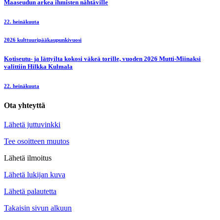
Maaseudun arkea ihmisten nähtäville
22. heinäkuuta
2026 kulttuuripääkaupunkivuosi
Kotiseutu- ja lättyilta kokosi väkeä torille, vuoden 2026 Mutti-Miinaksi
valittiin Hilkka Kulmala
22. heinäkuuta
Ota yhteyttä
Lähetä juttuvinkki
Tee osoitteen muutos
Lähetä ilmoitus
Lähetä lukijan kuva
Lähetä palautetta
Takaisin sivun alkuun