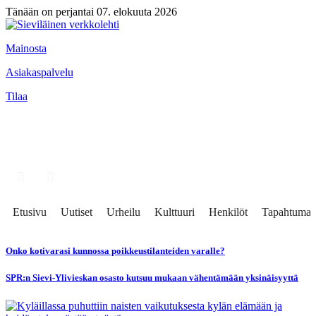
Tänään on perjantai 07. elokuuta 2026
Mainosta
Asiakaspalvelu
Tilaa
Etusivu
Uutiset
Urheilu
Kulttuuri
Henkilöt
Tapahtumat
Onko kotivarasi kunnossa poikkeustilanteiden varalle?
SPR:n Sievi-Ylivieskan osasto kutsuu mukaan vähentämään yksinäisyyttä