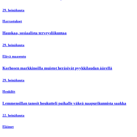
29. heinäkuuta
Harrastukset
Hauskaa, sosiaalista terveysliikuntaa
29. heinäkuuta
Elävä maaseutu
Korhosen markkinoilla muistot heräsivät pyykkilaudan äärellä
29. heinäkuuta
Henkilöt
Lemmensillan tanssit houkutteli paikalle väkeä naapurikunnista saakka
22. heinäkuuta
Eläimet