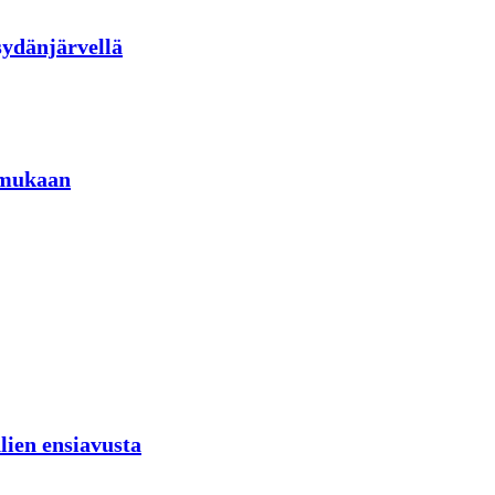
sydänjärvellä
 mukaan
lien ensiavusta