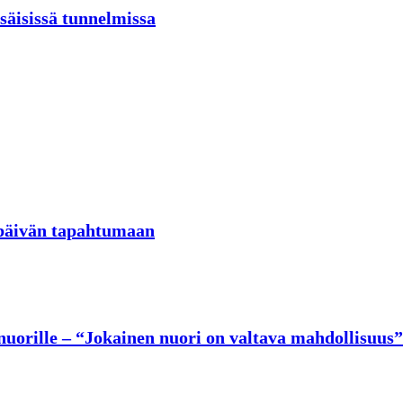
äisissä tunnelmissa
päivän tapahtumaan
nuorille – “Jokainen nuori on valtava mahdollisuus”