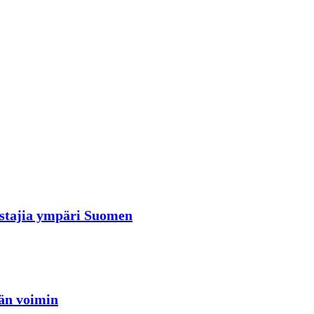
rastajia ympäri Suomen
jän voimin