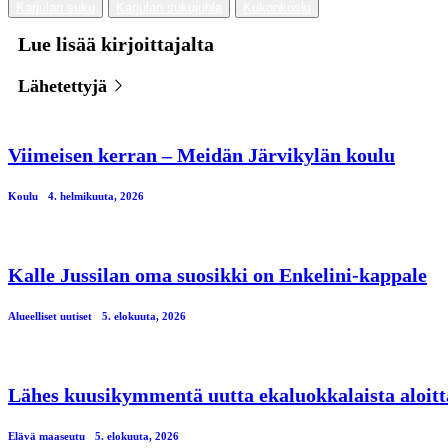
Karjulan suku
Karjulan sukujuhla
Kukonkoski
Lue lisää kirjoittajalta
Lähetettyjä
Viimeisen kerran – Meidän Järvikylän koulu
Koulu
4. helmikuuta, 2026
Kalle Jussilan oma suosikki on Enkelini-kappale
Alueelliset uutiset
5. elokuuta, 2026
Lähes kuusikymmentä uutta ekaluokkalaista aloitt
Elävä maaseutu
5. elokuuta, 2026