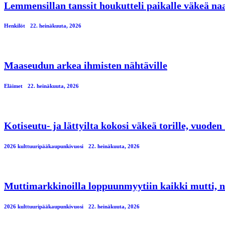
Lemmensillan tanssit houkutteli paikalle väkeä n
Henkilöt
22. heinäkuuta, 2026
Maaseudun arkea ihmisten nähtäville
Eläimet
22. heinäkuuta, 2026
Kotiseutu- ja lättyilta kokosi väkeä torille, vuod
2026 kulttuuripääkaupunkivuosi
22. heinäkuuta, 2026
Muttimarkkinoilla loppuunmyytiin kaikki mutti, n
2026 kulttuuripääkaupunkivuosi
22. heinäkuuta, 2026