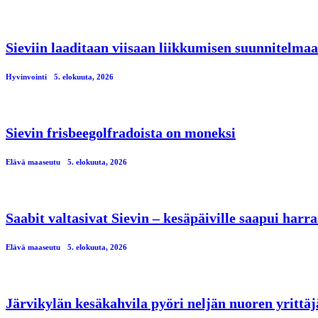
Sieviin laaditaan viisaan liikkumisen suunnitelmaa
Hyvinvointi
5. elokuuta, 2026
Sievin frisbeegolfradoista on moneksi
Elävä maaseutu
5. elokuuta, 2026
Saabit valtasivat Sievin – kesäpäiville saapui har
Elävä maaseutu
5. elokuuta, 2026
Järvikylän kesäkahvila pyöri neljän nuoren yrittä