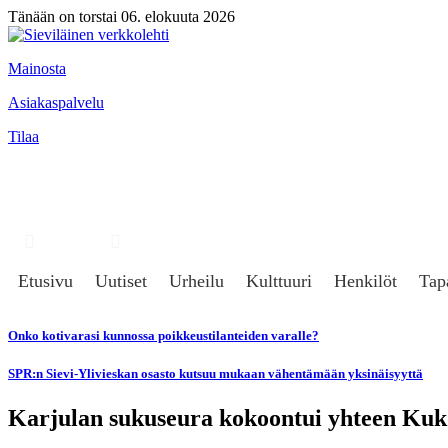
Tänään on torstai 06. elokuuta 2026
Mainosta
Asiakaspalvelu
Tilaa
Hae
Kirjaudu
Etusivu
Uutiset
Urheilu
Kulttuuri
Henkilöt
Tap
Onko kotivarasi kunnossa poikkeustilanteiden varalle?
SPR:n Sievi-Ylivieskan osasto kutsuu mukaan vähentämään yksinäisyyttä
Karjulan sukuseura kokoontui yhteen Kuk