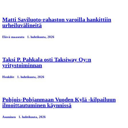
Matti Saviluoto-rahaston varoilla hankittiin
urheiluvälineitä
Elävä maaseutu
1. huhtikuuta, 2026
Taksi P. Pahkala osti Taksiway Oy:n
yritystoiminnan
Henkilöt
1. huhtikuuta, 2026
Pohjois-Pohjanmaan Vuoden Kylä -kilpailuun
ilmoittautuminen käynnissä
Asuminen
1. huhtikuuta, 2026