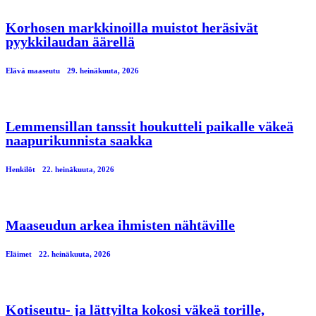
Korhosen markkinoilla muistot heräsivät
pyykkilaudan äärellä
Elävä maaseutu
29. heinäkuuta, 2026
Lemmensillan tanssit houkutteli paikalle väkeä
naapurikunnista saakka
Henkilöt
22. heinäkuuta, 2026
Maaseudun arkea ihmisten nähtäville
Eläimet
22. heinäkuuta, 2026
Kotiseutu- ja lättyilta kokosi väkeä torille,