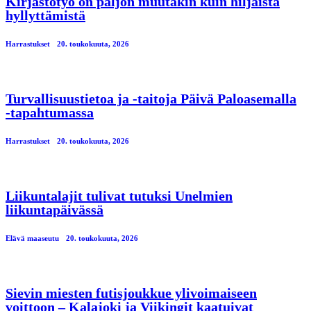
Kirjastotyö on paljon muutakin kuin hiljaista
hyllyttämistä
Harrastukset
20. toukokuuta, 2026
Turvallisuustietoa ja -taitoja Päivä Paloasemalla
-tapahtumassa
Harrastukset
20. toukokuuta, 2026
Liikuntalajit tulivat tutuksi Unelmien
liikuntapäivässä
Elävä maaseutu
20. toukokuuta, 2026
Sievin miesten futisjoukkue ylivoimaiseen
voittoon – Kalajoki ja Viikingit kaatuivat