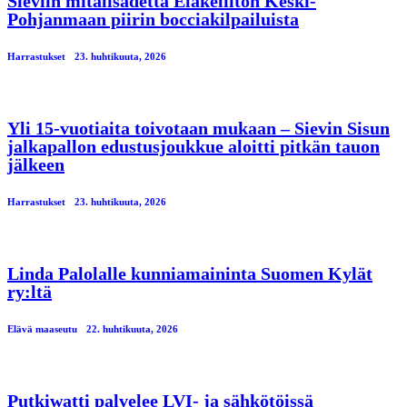
Sieviin mitalisadetta Eläkeliiton Keski-
Pohjanmaan piirin bocciakilpailuista
Harrastukset
23. huhtikuuta, 2026
Yli 15-vuotiaita toivotaan mukaan – Sievin Sisun
jalkapallon edustusjoukkue aloitti pitkän tauon
jälkeen
Harrastukset
23. huhtikuuta, 2026
Linda Palolalle kunniamaininta Suomen Kylät
ry:ltä
Elävä maaseutu
22. huhtikuuta, 2026
Putkiwatti palvelee LVI- ja sähkötöissä