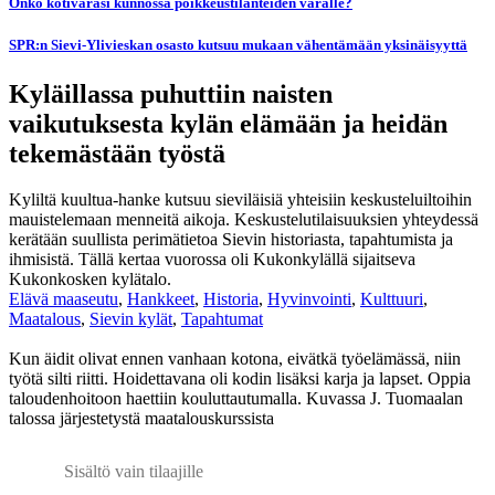
Onko kotivarasi kunnossa poikkeustilanteiden varalle?
SPR:n Sievi-Ylivieskan osasto kutsuu mukaan vähentämään yksinäisyyttä
Kyläillassa puhuttiin naisten
vaikutuksesta kylän elämään ja heidän
tekemästään työstä
Kyliltä kuultua-hanke kutsuu sieviläisiä yhteisiin keskusteluiltoihin
mauistelemaan menneitä aikoja. Keskustelutilaisuuksien yhteydessä
kerätään suullista perimätietoa Sievin historiasta, tapahtumista ja
ihmisistä. Tällä kertaa vuorossa oli Kukonkylällä sijaitseva
Kukonkosken kylätalo.
Elävä maaseutu
,
Hankkeet
,
Historia
,
Hyvinvointi
,
Kulttuuri
,
Maatalous
,
Sievin kylät
,
Tapahtumat
Kun äidit olivat ennen vanhaan kotona, eivätkä työelämässä, niin
työtä silti riitti. Hoidettavana oli kodin lisäksi karja ja lapset. Oppia
taloudenhoitoon haettiin kouluttautumalla. Kuvassa J. Tuomaalan
talossa järjestetystä maatalouskurssista
Sisältö vain tilaajille