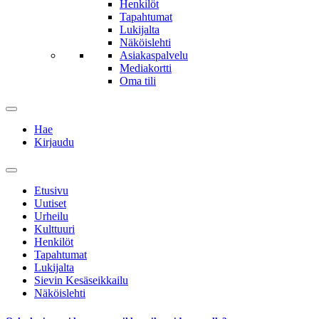
Henkilöt
Tapahtumat
Lukijalta
Näköislehti
Asiakaspalvelu
Mediakortti
Oma tili
Hae
Kirjaudu
Etusivu
Uutiset
Urheilu
Kulttuuri
Henkilöt
Tapahtumat
Lukijalta
Sievin Kesäseikkailu
Näköislehti