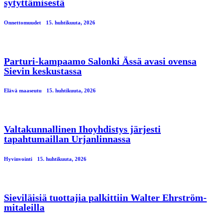
sytyttämisestä
Onnettomuudet
15. huhtikuuta, 2026
Parturi-kampaamo Salonki Ässä avasi ovensa
Sievin keskustassa
Elävä maaseutu
15. huhtikuuta, 2026
Valtakunnallinen Ihoyhdistys järjesti
tapahtumaillan Urjanlinnassa
Hyvinvointi
15. huhtikuuta, 2026
Sieviläisiä tuottajia palkittiin Walter Ehrström-
mitaleilla