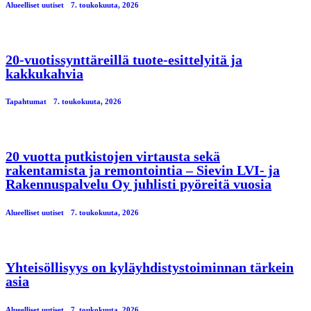
Alueelliset uutiset
7. toukokuuta, 2026
20-vuotissynttäreillä tuote-esittelyitä ja
kakkukahvia
Tapahtumat
7. toukokuuta, 2026
20 vuotta putkistojen virtausta sekä
rakentamista ja remontointia – Sievin LVI- ja
Rakennuspalvelu Oy juhlisti pyöreitä vuosia
Alueelliset uutiset
7. toukokuuta, 2026
Yhteisöllisyys on kyläyhdistystoiminnan tärkein
asia
Alueelliset uutiset
7. toukokuuta, 2026