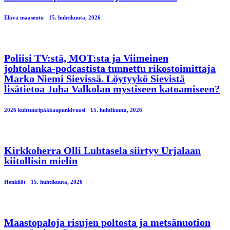
Elävä maaseutu
15. huhtikuuta, 2026
Poliisi TV:stä, MOT:sta ja Viimeinen
johtolanka-podcastista tunnettu rikostoimittaja
Marko Niemi Sievissä. Löytyykö Sievistä
lisätietoa Juha Valkolan mystiseen katoamiseen?
2026 kulttuuripääkaupunkivuosi
15. huhtikuuta, 2026
Kirkkoherra Olli Luhtasela siirtyy Urjalaan
kiitollisin mielin
Henkilöt
15. huhtikuuta, 2026
Maastopaloja risujen poltosta ja metsänuotion