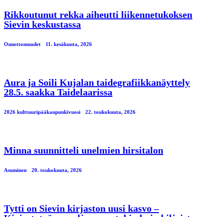
Rikkoutunut rekka aiheutti liikennetukoksen
Sievin keskustassa
Onnettomuudet
11. kesäkuuta, 2026
Aura ja Soili Kujalan taidegrafiikkanäyttely
28.5. saakka Taidelaarissa
2026 kulttuuripääkaupunkivuosi
22. toukokuuta, 2026
Minna suunnitteli unelmien hirsitalon
Asuminen
20. toukokuuta, 2026
Tytti on Sievin kirjaston uusi kasvo –