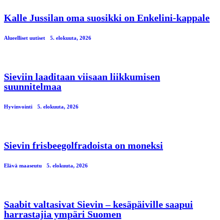
Kalle Jussilan oma suosikki on Enkelini-kappale
Alueelliset uutiset
5. elokuuta, 2026
Sieviin laaditaan viisaan liikkumisen
suunnitelmaa
Hyvinvointi
5. elokuuta, 2026
Sievin frisbeegolfradoista on moneksi
Elävä maaseutu
5. elokuuta, 2026
Saabit valtasivat Sievin – kesäpäiville saapui
harrastajia ympäri Suomen