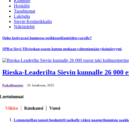
Kulttuuri
Henkilöt
Tapahtumat
Lukijalta
Sievin Kesäseikkailu
Näköislehti
Onko kotivarasi kunnossa poikkeustilanteiden varalle?
SPR:n Sievi-Ylivieskan osasto kutsuu mukaan vähentämään yksinäisyyttä
Rieska-Leaderilta Sievin kunnalle 26 000 e
Paikallisuutiset
24. kesäkuuta, 2025
Luetuimmat
Viikko
Kuukausi
Vuosi
Lemmensillan tanssit houkutteli paikalle väkeä naapurikunnista saakk