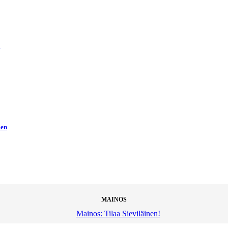
ä
men
MAINOS