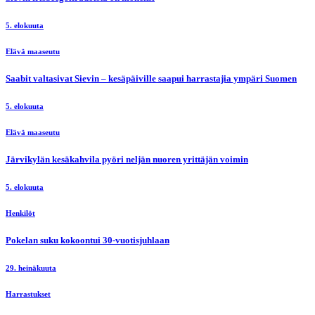
5. elokuuta
Elävä maaseutu
Saabit valtasivat Sievin – kesäpäiville saapui harrastajia ympäri Suomen
5. elokuuta
Elävä maaseutu
Järvikylän kesäkahvila pyöri neljän nuoren yrittäjän voimin
5. elokuuta
Henkilöt
Pokelan suku kokoontui 30-vuotisjuhlaan
29. heinäkuuta
Harrastukset