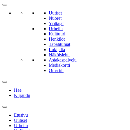
Uutiset
Nuoret
Yrittäjät
Urheilu
Kulttuuri
Henkilöt
Tapahtumat
Lukijalta
Näköislehti
Asiakaspalvelu
Mediakortti
Oma tili
Hae
Kirjaudu
Etusivu
Uutiset
Urheilu