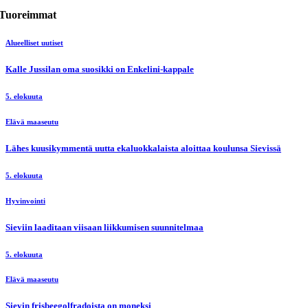
Tuoreimmat
Alueelliset uutiset
Kalle Jussilan oma suosikki on Enkelini-kappale
5. elokuuta
Elävä maaseutu
Lähes kuusikymmentä uutta ekaluokkalaista aloittaa koulunsa Sievissä
5. elokuuta
Hyvinvointi
Sieviin laaditaan viisaan liikkumisen suunnitelmaa
5. elokuuta
Elävä maaseutu
Sievin frisbeegolfradoista on moneksi