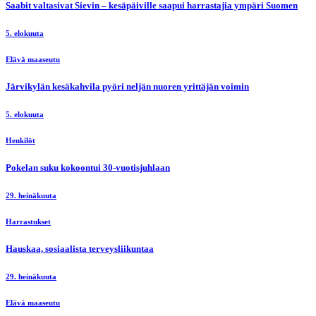
Saabit valtasivat Sievin – kesäpäiville saapui harrastajia ympäri Suomen
5. elokuuta
Elävä maaseutu
Järvikylän kesäkahvila pyöri neljän nuoren yrittäjän voimin
5. elokuuta
Henkilöt
Pokelan suku kokoontui 30-vuotisjuhlaan
29. heinäkuuta
Harrastukset
Hauskaa, sosiaalista terveysliikuntaa
29. heinäkuuta
Elävä maaseutu