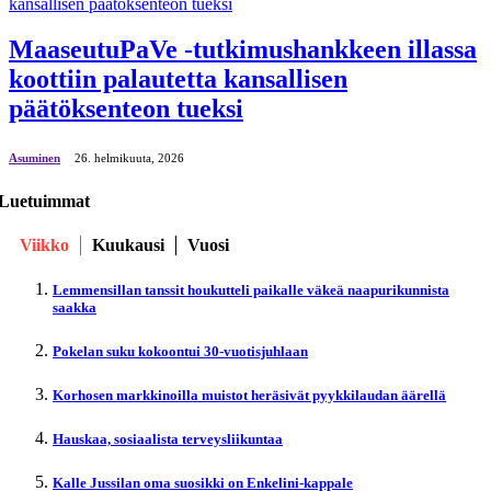
MaaseutuPaVe -tutkimushankkeen illassa
koottiin palautetta kansallisen
päätöksenteon tueksi
Asuminen
26. helmikuuta, 2026
Luetuimmat
Viikko
Kuukausi
Vuosi
Lemmensillan tanssit houkutteli paikalle väkeä naapurikunnista
saakka
Pokelan suku kokoontui 30-vuotisjuhlaan
Korhosen markkinoilla muistot heräsivät pyykkilaudan äärellä
Hauskaa, sosiaalista terveysliikuntaa
Kalle Jussilan oma suosikki on Enkelini-kappale