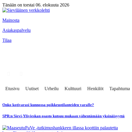
Tänään on torstai 06. elokuuta 2026
Mainosta
Asiakaspalvelu
Tilaa
Etusivu
Uutiset
Urheilu
Kulttuuri
Henkilöt
Tapahtumat
Onko kotivarasi kunnossa poikkeustilanteiden varalle?
SPR:n Sievi-Ylivieskan osasto kutsuu mukaan vähentämään yksinäisyyttä