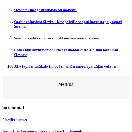
Sievin frisbeegolfradoista on moneksi
Saabit valtasivat Sievin – kesäpäiville saapui harrastajia ympäri
Suomen
Sieviin laaditaan viisaan liikkumisen suunnitelmaa
Lähes kuusikymmentä uutta ekaluokkalaista aloittaa koulunsa
Sievissä
Järvikylän kesäkahvila pyöri neljän nuoren yrittäjän voimin
MAINOS
Tuoreimmat
Alueelliset uutiset
Kalle Jussilan oma suosikki on Enkelini-kappale