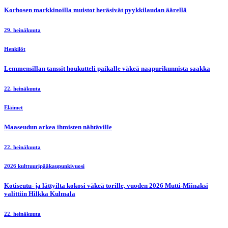
Korhosen markkinoilla muistot heräsivät pyykkilaudan äärellä
29. heinäkuuta
Henkilöt
Lemmensillan tanssit houkutteli paikalle väkeä naapurikunnista saakka
22. heinäkuuta
Eläimet
Maaseudun arkea ihmisten nähtäville
22. heinäkuuta
2026 kulttuuripääkaupunkivuosi
Kotiseutu- ja lättyilta kokosi väkeä torille, vuoden 2026 Mutti-Miinaksi
valittiin Hilkka Kulmala
22. heinäkuuta