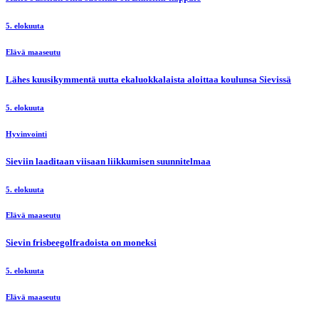
5. elokuuta
Elävä maaseutu
Lähes kuusikymmentä uutta ekaluokkalaista aloittaa koulunsa Sievissä
5. elokuuta
Hyvinvointi
Sieviin laaditaan viisaan liikkumisen suunnitelmaa
5. elokuuta
Elävä maaseutu
Sievin frisbeegolfradoista on moneksi
5. elokuuta
Elävä maaseutu