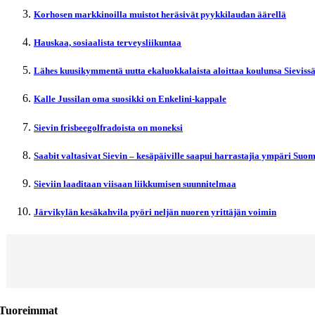
Korhosen markkinoilla muistot heräsivät pyykkilaudan äärellä
Hauskaa, sosiaalista terveysliikuntaa
Lähes kuusikymmentä uutta ekaluokkalaista aloittaa koulunsa Sieviss
Kalle Jussilan oma suosikki on Enkelini-kappale
Sievin frisbeegolfradoista on moneksi
Saabit valtasivat Sievin – kesäpäiville saapui harrastajia ympäri Suo
Sieviin laaditaan viisaan liikkumisen suunnitelmaa
Järvikylän kesäkahvila pyöri neljän nuoren yrittäjän voimin