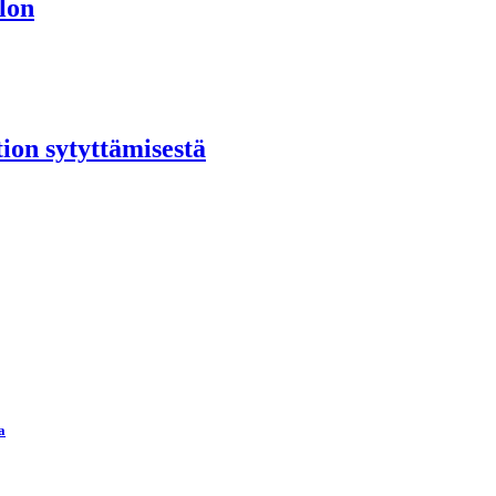
lon
ion sytyttämisestä
a