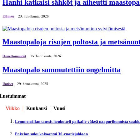
Hanhi katkaisi sähköt ja aiheutti maastopa
Eläimet
23. huhtikuuta, 2026
Maastopaloja risujen poltosta ja metsänuot
Onnettomuudet
15. huhtikuuta, 2026
Maastopalo sammutettiin ongelmitta
Uutiset
29. heinäkuuta, 2025
Luetuimmat
Viikko
Kuukausi
Vuosi
Lemmensillan tanssit houkutteli paikalle väkeä naapurikunnista saakk
Pokelan suku kokoontui 30-vuotisjuhlaan