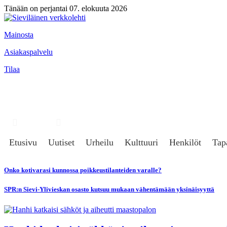
Tänään on perjantai 07. elokuuta 2026
Mainosta
Asiakaspalvelu
Tilaa
Hae
Kirjaudu
Etusivu
Uutiset
Urheilu
Kulttuuri
Henkilöt
Tap
Onko kotivarasi kunnossa poikkeustilanteiden varalle?
SPR:n Sievi-Ylivieskan osasto kutsuu mukaan vähentämään yksinäisyyttä