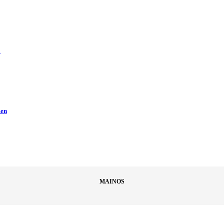
ä
men
MAINOS