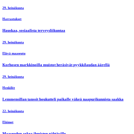
29. heinäkuuta
Harrastukset
Hauskaa, sosiaalista terveysliikuntaa
29. heinäkuuta
Elävä maaseutu
Korhosen markkinoilla muistot heräsivät pyykkilaudan äärellä
29. heinäkuuta
Henkilöt
Lemmensillan tanssit houkutteli paikalle väkeä naapurikunnista saakka
22. heinäkuuta
Eläimet
Maaseudun arkea ihmisten nähtäville