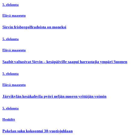
5. elokuuta
Elävä maaseutu
Sievin frisbeegolfradoista on moneksi
5. elokuuta
Elävä maaseutu
Saabit valtasivat Sievin – kesäpäiville saapui harrastajia ympäri Suomen
5. elokuuta
Elävä maaseutu
Järvikylän kesäkahvila pyöri neljän nuoren yrittäjän voimin
5. elokuuta
Henkilöt
Pokelan suku kokoontui 30-vuotisjuhlaan