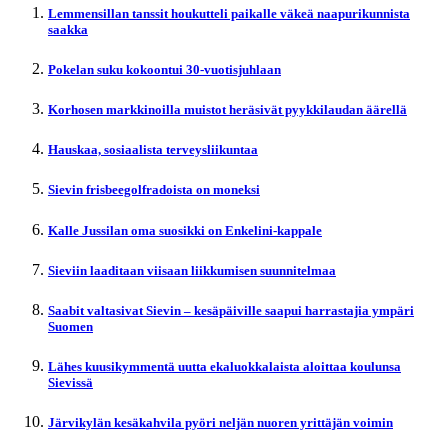
Lemmensillan tanssit houkutteli paikalle väkeä naapurikunnista
saakka
Pokelan suku kokoontui 30-vuotisjuhlaan
Korhosen markkinoilla muistot heräsivät pyykkilaudan äärellä
Hauskaa, sosiaalista terveysliikuntaa
Sievin frisbeegolfradoista on moneksi
Kalle Jussilan oma suosikki on Enkelini-kappale
Sieviin laaditaan viisaan liikkumisen suunnitelmaa
Saabit valtasivat Sievin – kesäpäiville saapui harrastajia ympäri
Suomen
Lähes kuusikymmentä uutta ekaluokkalaista aloittaa koulunsa
Sievissä
Järvikylän kesäkahvila pyöri neljän nuoren yrittäjän voimin