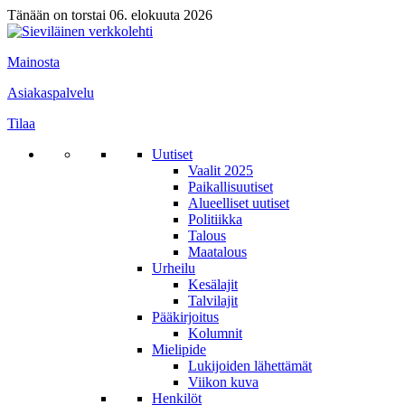
Tänään on torstai 06. elokuuta 2026
Mainosta
Asiakaspalvelu
Tilaa
Uutiset
Vaalit 2025
Paikallisuutiset
Alueelliset uutiset
Politiikka
Talous
Maatalous
Urheilu
Kesälajit
Talvilajit
Pääkirjoitus
Kolumnit
Mielipide
Lukijoiden lähettämät
Viikon kuva
Henkilöt