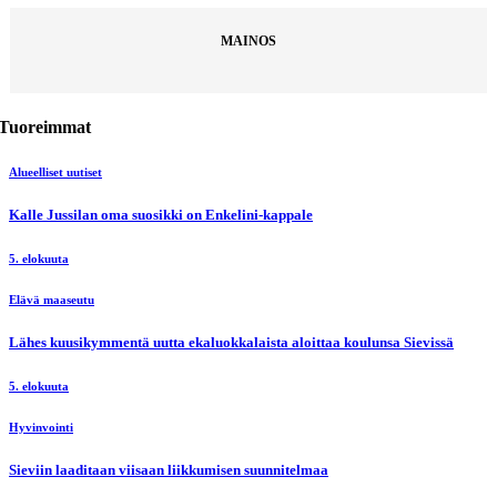
MAINOS
Tuoreimmat
Alueelliset uutiset
Kalle Jussilan oma suosikki on Enkelini-kappale
5. elokuuta
Elävä maaseutu
Lähes kuusikymmentä uutta ekaluokkalaista aloittaa koulunsa Sievissä
5. elokuuta
Hyvinvointi
Sieviin laaditaan viisaan liikkumisen suunnitelmaa