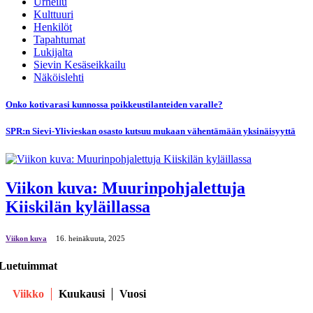
Urheilu
Kulttuuri
Henkilöt
Tapahtumat
Lukijalta
Sievin Kesäseikkailu
Näköislehti
Onko kotivarasi kunnossa poikkeustilanteiden varalle?
SPR:n Sievi-Ylivieskan osasto kutsuu mukaan vähentämään yksinäisyyttä
Viikon kuva: Muurinpohjalettuja
Kiiskilän kyläillassa
Viikon kuva
16. heinäkuuta, 2025
Luetuimmat
Viikko
Kuukausi
Vuosi