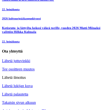
22. heinäkuuta
2026 kulttuuripääkaupunkivuosi
Kotiseutu- ja lättyilta kokosi väkeä torille, vuoden 2026 Mutti-Miinaksi
valittiin Hilkka Kulmala
22. heinäkuuta
Ota yhteyttä
Lähetä juttuvinkki
Tee osoitteen muutos
Lähetä ilmoitus
Lähetä lukijan kuva
Lähetä palautetta
Takaisin sivun alkuun