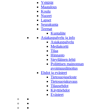
Yrittäjät
Maatalous
Koulu
Nuoret
Lapset
Seurakunta
Teemat
Kuntaliite
Asiakaspalvelu ja info
Asiakaspalvelu
Mediakortti
Tilaa
Hinnasto
Sieviläinen-lehti
Poliittisen mainonnan
avoimuusilmoitus
Ehdot ja evästeet
Tietosuojaseloste
Tietosuojakuvaus
Tilausehdot
Käyttöehdot
Evästeet