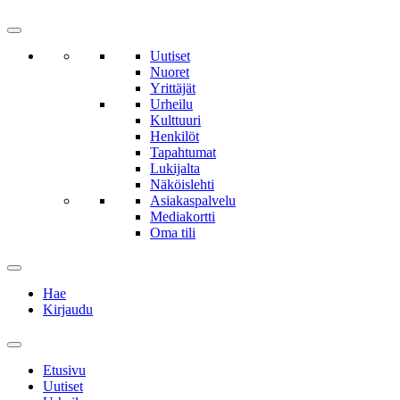
Uutiset
Nuoret
Yrittäjät
Urheilu
Kulttuuri
Henkilöt
Tapahtumat
Lukijalta
Näköislehti
Asiakaspalvelu
Mediakortti
Oma tili
Hae
Kirjaudu
Etusivu
Uutiset