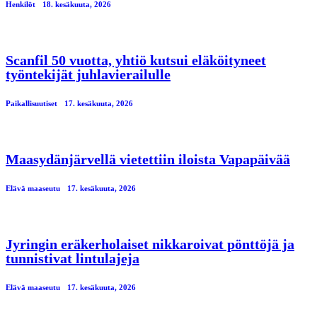
Henkilöt
18. kesäkuuta, 2026
Scanfil 50 vuotta, yhtiö kutsui eläköityneet
työntekijät juhlavierailulle
Paikallisuutiset
17. kesäkuuta, 2026
Maasydänjärvellä vietettiin iloista Vapapäivää
Elävä maaseutu
17. kesäkuuta, 2026
Jyringin eräkerholaiset nikkaroivat pönttöjä ja
tunnistivat lintulajeja
Elävä maaseutu
17. kesäkuuta, 2026