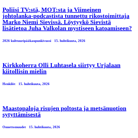
Poliisi TV:stä, MOT:sta ja Viimeinen
johtolanka-podcastista tunnettu rikostoimittaja
Marko Niemi Sievissä. Löytyykö Sievistä
lisätietoa Juha Valkolan mystiseen katoamiseen?
2026 kulttuuripääkaupunkivuosi
15. huhtikuuta, 2026
Kirkkoherra Olli Luhtasela siirtyy Urjalaan
kiitollisin mielin
Henkilöt
15. huhtikuuta, 2026
Maastopaloja risujen poltosta ja metsänuotion
sytyttämisestä
Onnettomuudet
15. huhtikuuta, 2026