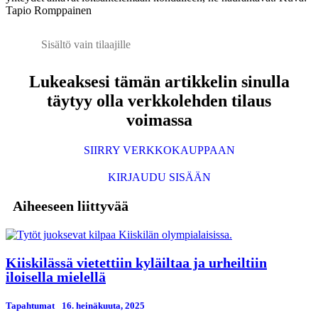
Tapio Romppainen
Sisältö vain tilaajille
Lukeaksesi tämän artikkelin sinulla
täytyy olla verkkolehden tilaus
voimassa
SIIRRY VERKKOKAUPPAAN
KIRJAUDU SISÄÄN
Aiheeseen liittyvää
Kiiskilässä vietettiin kyläiltaa ja urheiltiin
iloisella mielellä
Tapahtumat
16. heinäkuuta, 2025