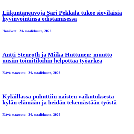
Liikuntaneuvoja Sari Pekkala tukee sieviläisiä
hyvinvointinsa edistämisessä
Hankkeet
24. maaliskuuta, 2026
Antti Stenroth ja Miika Huttunen: muutto
uusiin toimitiloihin helpottaa työarkea
Elävä maaseutu
24. maaliskuuta, 2026
Kyläillassa puhuttiin naisten vaikutuksesta
kylän elämään ja heidän tekemästään työstä
Elävä maaseutu
24. maaliskuuta, 2026