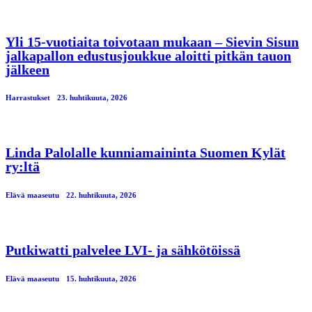
Yli 15-vuotiaita toivotaan mukaan – Sievin Sisun
jalkapallon edustusjoukkue aloitti pitkän tauon
jälkeen
Harrastukset
23. huhtikuuta, 2026
Linda Palolalle kunniamaininta Suomen Kylät
ry:ltä
Elävä maaseutu
22. huhtikuuta, 2026
Putkiwatti palvelee LVI- ja sähkötöissä
Elävä maaseutu
15. huhtikuuta, 2026