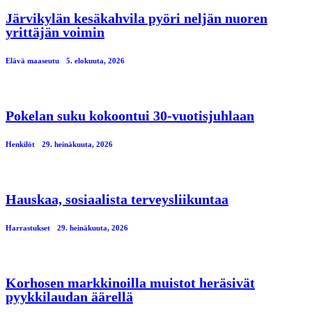
Järvikylän kesäkahvila pyöri neljän nuoren
yrittäjän voimin
Elävä maaseutu
5. elokuuta, 2026
Pokelan suku kokoontui 30-vuotisjuhlaan
Henkilöt
29. heinäkuuta, 2026
Hauskaa, sosiaalista terveysliikuntaa
Harrastukset
29. heinäkuuta, 2026
Korhosen markkinoilla muistot heräsivät
pyykkilaudan äärellä