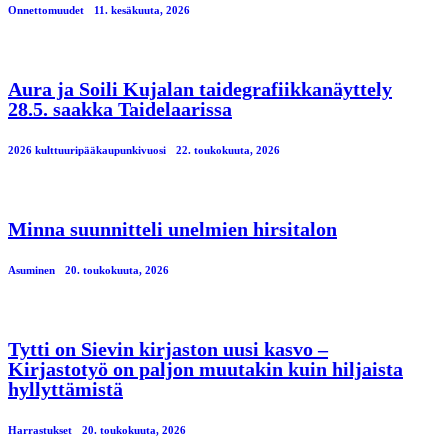
Onnettomuudet
11. kesäkuuta, 2026
Aura ja Soili Kujalan taidegrafiikkanäyttely
28.5. saakka Taidelaarissa
2026 kulttuuripääkaupunkivuosi
22. toukokuuta, 2026
Minna suunnitteli unelmien hirsitalon
Asuminen
20. toukokuuta, 2026
Tytti on Sievin kirjaston uusi kasvo –
Kirjastotyö on paljon muutakin kuin hiljaista
hyllyttämistä
Harrastukset
20. toukokuuta, 2026