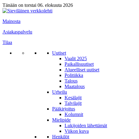
Tänään on torstai 06. elokuuta 2026
Mainosta
Asiakaspalvelu
Tilaa
Uutiset
Vaalit 2025
Paikallisuutiset
Alueelliset uutiset
Politiikka
Talous
Maatalous
Urheilu
Kesälajit
Talvilajit
Pääkirjoitus
Kolumnit
Mielipide
Lukijoiden lähettämät
Viikon kuva
Henkilöt