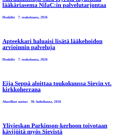
lääkäriasema NilaC:in palvelutarjontaa
Henkilöt
7. toukokuuta, 2026
Apteekkari haluaisi lisätä lääkehoidon
arvioinnin palveluja
Henkilöt
7. toukokuuta, 2026
Eija Seppä aloittaa toukokuussa Sievin vt.
kirkkoherrana
Alueelliset uutiset
30. huhtikuuta, 2026
Ylivieskan Parkinson-kerhoon toivotaan
kävijöitä myös Sievistä