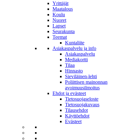
Yrittäjät
Maatalous
Koulu
Nuoret
Lapset
Seurakunta
Teemat
Kuntaliite
Asiakaspalvelu ja info
Asiakaspalvelu
Mediakortti
Tilaa
Hinnasto
Sieviläinen-lehti
Poliittisen mainonnan
avoimuusilmoitus
Ehdot ja evästeet
Tietosuojaseloste
Tietosuojakuvaus
Tilausehdot
Käyttöehdot
Evästeet