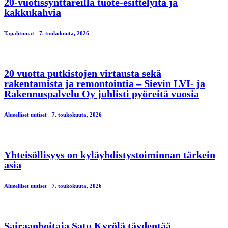
20-vuotissynttäreillä tuote-esittelyitä ja
kakkukahvia
Tapahtumat
7. toukokuuta, 2026
20 vuotta putkistojen virtausta sekä
rakentamista ja remontointia – Sievin LVI- ja
Rakennuspalvelu Oy juhlisti pyöreitä vuosia
Alueelliset uutiset
7. toukokuuta, 2026
Yhteisöllisyys on kyläyhdistystoiminnan tärkein
asia
Alueelliset uutiset
7. toukokuuta, 2026
Sairaanhoitaja Satu Kyrölä täydentää