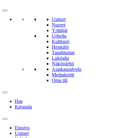
Uutiset
Nuoret
Yrittäjät
Urheilu
Kulttuuri
Henkilöt
Tapahtumat
Lukijalta
Näköislehti
Asiakaspalvelu
Mediakortti
Oma tili
Hae
Kirjaudu
Etusivu
Uutiset