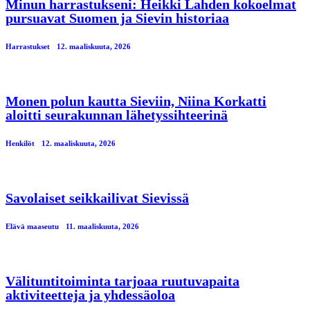
Minun harrastukseni: Heikki Lahden kokoelmat
pursuavat Suomen ja Sievin historiaa
Harrastukset
12. maaliskuuta, 2026
Monen polun kautta Sieviin, Niina Korkatti
aloitti seurakunnan lähetyssihteerinä
Henkilöt
12. maaliskuuta, 2026
Savolaiset seikkailivat Sievissä
Elävä maaseutu
11. maaliskuuta, 2026
Välituntitoiminta tarjoaa ruutuvapaita
aktiviteetteja ja yhdessäoloa