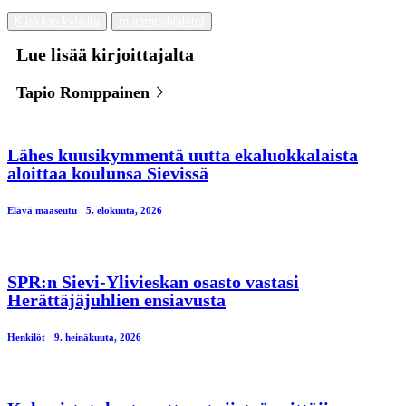
Kiiskilän kyläilta
muurinpohjaletut
Lue lisää kirjoittajalta
Tapio Romppainen
Lähes kuusikymmentä uutta ekaluokkalaista
aloittaa koulunsa Sievissä
Elävä maaseutu
5. elokuuta, 2026
SPR:n Sievi-Ylivieskan osasto vastasi
Herättäjäjuhlien ensiavusta
Henkilöt
9. heinäkuuta, 2026