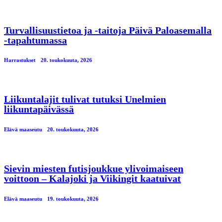
Turvallisuustietoa ja -taitoja Päivä Paloasemalla
-tapahtumassa
Harrastukset
20. toukokuuta, 2026
Liikuntalajit tulivat tutuksi Unelmien
liikuntapäivässä
Elävä maaseutu
20. toukokuuta, 2026
Sievin miesten futisjoukkue ylivoimaiseen
voittoon – Kalajoki ja Viikingit kaatuivat
Elävä maaseutu
19. toukokuuta, 2026