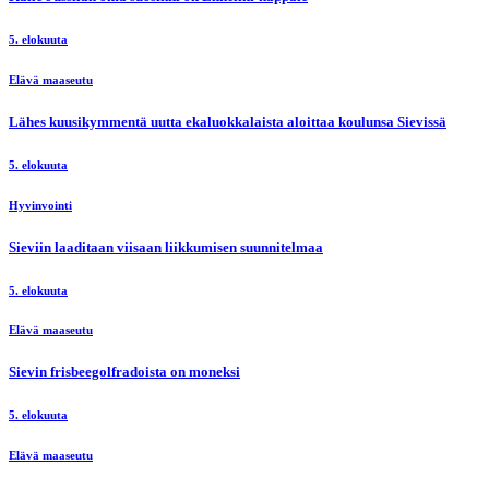
5. elokuuta
Elävä maaseutu
Lähes kuusikymmentä uutta ekaluokkalaista aloittaa koulunsa Sievissä
5. elokuuta
Hyvinvointi
Sieviin laaditaan viisaan liikkumisen suunnitelmaa
5. elokuuta
Elävä maaseutu
Sievin frisbeegolfradoista on moneksi
5. elokuuta
Elävä maaseutu