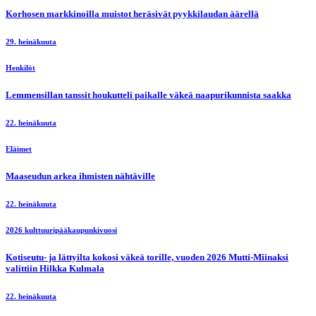
Korhosen markkinoilla muistot heräsivät pyykkilaudan äärellä
29. heinäkuuta
Henkilöt
Lemmensillan tanssit houkutteli paikalle väkeä naapurikunnista saakka
22. heinäkuuta
Eläimet
Maaseudun arkea ihmisten nähtäville
22. heinäkuuta
2026 kulttuuripääkaupunkivuosi
Kotiseutu- ja lättyilta kokosi väkeä torille, vuoden 2026 Mutti-Miinaksi
valittiin Hilkka Kulmala
22. heinäkuuta