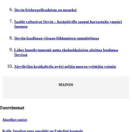
Sievin frisbeegolfradoista on moneksi
Saabit valtasivat Sievin – kesäpäiville saapui harrastajia ympäri
Suomen
Sieviin laaditaan viisaan liikkumisen suunnitelmaa
Lähes kuusikymmentä uutta ekaluokkalaista aloittaa koulunsa
Sievissä
Järvikylän kesäkahvila pyöri neljän nuoren yrittäjän voimin
MAINOS
Tuoreimmat
Alueelliset uutiset
Kalle Jussilan oma suosikki on Enkelini-kappale