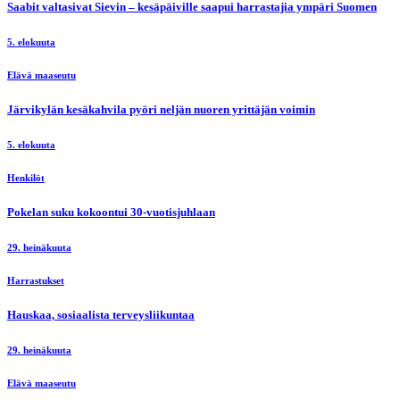
Saabit valtasivat Sievin – kesäpäiville saapui harrastajia ympäri Suomen
5. elokuuta
Elävä maaseutu
Järvikylän kesäkahvila pyöri neljän nuoren yrittäjän voimin
5. elokuuta
Henkilöt
Pokelan suku kokoontui 30-vuotisjuhlaan
29. heinäkuuta
Harrastukset
Hauskaa, sosiaalista terveysliikuntaa
29. heinäkuuta
Elävä maaseutu