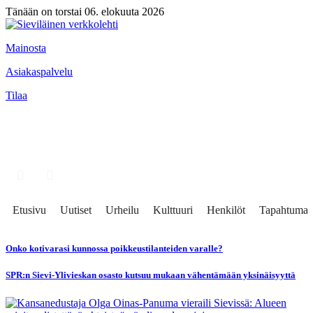
Tänään on torstai 06. elokuuta 2026
Mainosta
Asiakaspalvelu
Tilaa
Etusivu
Uutiset
Urheilu
Kulttuuri
Henkilöt
Tapahtumat
Onko kotivarasi kunnossa poikkeustilanteiden varalle?
SPR:n Sievi-Ylivieskan osasto kutsuu mukaan vähentämään yksinäisyyttä