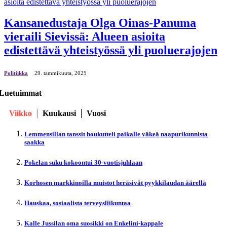
Kansanedustaja Olga Oinas-Panuma
vieraili Sievissä: Alueen asioita
edistettävä yhteistyössä yli puoluerajojen
Politiikka
29. tammikuuta, 2025
Luetuimmat
Viikko
Kuukausi
Vuosi
Lemmensillan tanssit houkutteli paikalle väkeä naapurikunnista
saakka
Pokelan suku kokoontui 30-vuotisjuhlaan
Korhosen markkinoilla muistot heräsivät pyykkilaudan äärellä
Hauskaa, sosiaalista terveysliikuntaa
Kalle Jussilan oma suosikki on Enkelini-kappale