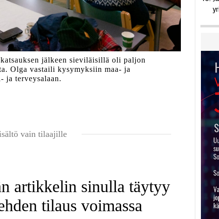
yr
tsauksen jälkeen sieviläisillä oli paljon
ta. Olga vastaili kysymyksiin maa- ja
- ja terveysalaan.
isältö vain tilaajille
 artikkelin sinulla täytyy
ehden tilaus voimassa