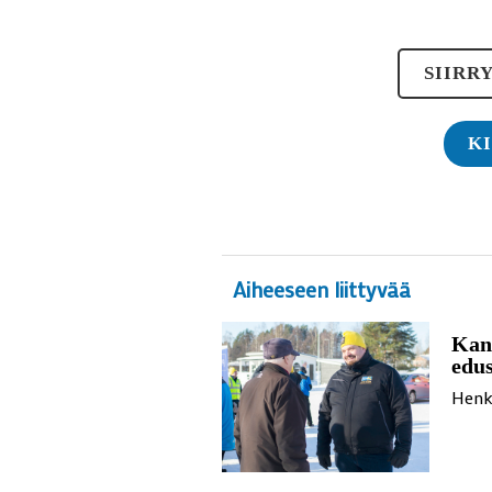
SIIRR
K
Aiheeseen liittyvää
Kang
edus
Henk