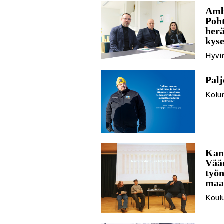
Ambu
Poht
herä
kyse
Hyvin
Palj
Kolu
Kans
Väär
työn
maa
Koul