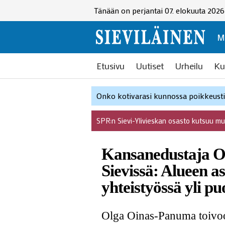
Tänään on perjantai 07. elokuuta 2026
M
Etusivu
Uutiset
Urheilu
Ku
Onko kotivarasi kunnossa poikkeustil
SPR:n Sievi-Ylivieskan osasto kutsuu m
Kansanedustaja Ol
Sievissä: Alueen as
yhteistyössä yli p
Olga Oinas-Panuma toivoo