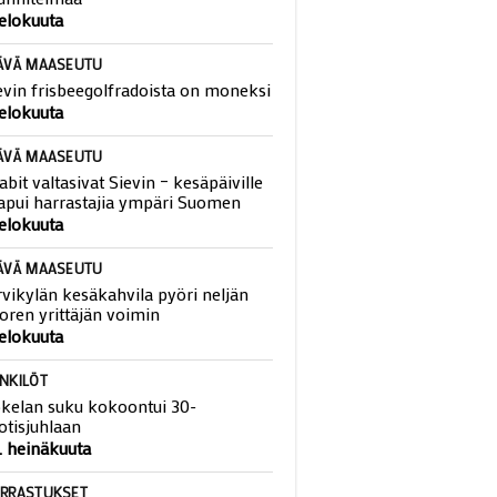
eviin laaditaan viisaan liikkumisen
unnitelmaa
 elokuuta
ÄVÄ MAASEUTU
evin frisbeegolfradoista on moneksi
 elokuuta
ÄVÄ MAASEUTU
abit valtasivat Sievin – kesäpäiville
apui harrastajia ympäri Suomen
 elokuuta
ÄVÄ MAASEUTU
rvikylän kesäkahvila pyöri neljän
oren yrittäjän voimin
 elokuuta
NKILÖT
kelan suku kokoontui 30-
otisjuhlaan
. heinäkuuta