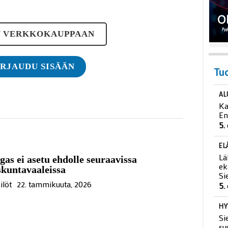
Y VERKKOKAUPPAAN
IRJAUDU SISÄÄN
Tu
AL
Ka
En
5.
as ei asetu ehdolle seuraavissa
EL
kuntavaaleissa
Lä
ek
ilöt
22. tammikuuta, 2026
Si
5.
HY