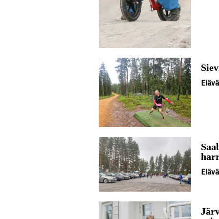
Siev
Eläv
Saab
har
Eläv
Järv