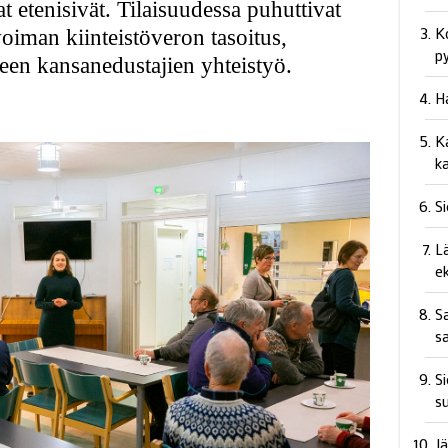
at etenisivät. Tilaisuudessa puhuttivat
K
voiman kiinteistöveron tasoitus,
p
lueen kansanedustajien yhteistyö.
H
Ka
k
S
L
e
Sa
s
Si
s
J