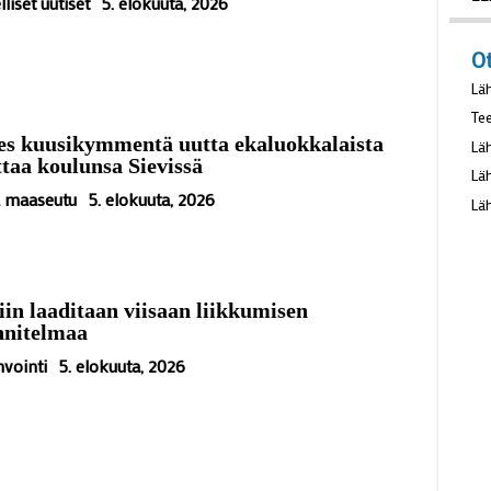
va
lliset uutiset
5. elokuuta, 2026
22
O
Lä
es kuusikymmentä uutta ekaluokkalaista
Te
ttaa koulunsa Sievissä
Lä
ä maaseutu
5. elokuuta, 2026
Lä
Lä
iin laaditaan viisaan liikkumisen
nnitelmaa
vointi
5. elokuuta, 2026