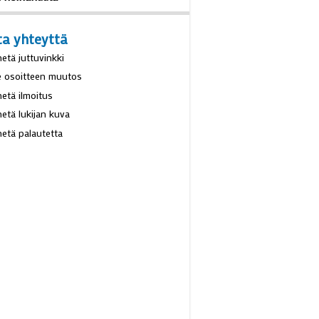
littiin Hilkka Kulmala
. heinäkuuta
ta yhteyttä
hetä juttuvinkki
e osoitteen muutos
hetä ilmoitus
hetä lukijan kuva
hetä palautetta