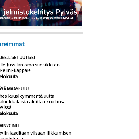
oreimmat
UEELLISET UUTISET
lle Jussilan oma suosikki on
kelini-kappale
 elokuuta
ÄVÄ MAASEUTU
hes kuusikymmentä uutta
aluokkalaista aloittaa koulunsa
evissä
 elokuuta
VINVOINTI