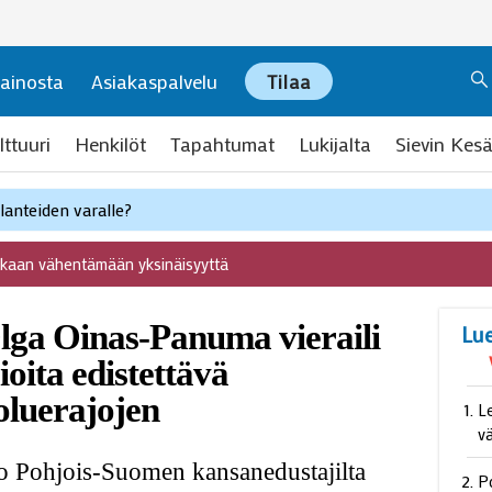
ainosta
Asiakaspalvelu
Tilaa
lttuuri
Henkilöt
Tapahtumat
Lukijalta
Sievin Kesä
anteiden varalle?
ukaan vähentämään yksinäisyyttä
ga Oinas-Panuma vieraili
Lu
ioita edistettävä
uoluerajojen
L
v
 Pohjois-Suomen kansanedustajilta
P