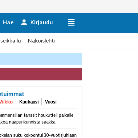
Hae
Kirjaudu
seikkailu
Näköislehti
etuimmat
Viikko
Kuukausi
Vuosi
emmensillan tanssit houkutteli paikalle
äkeä naapurikunnista saakka
okelan suku kokoontui 30-vuotisjuhlaan