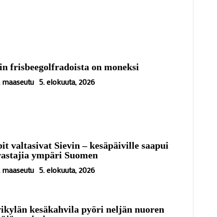
in frisbeegolfradoista on moneksi
ä maaseutu
5. elokuuta, 2026
it valtasivat Sievin – kesäpäiville saapui
rastajia ympäri Suomen
ä maaseutu
5. elokuuta, 2026
ikylän kesäkahvila pyöri neljän nuoren