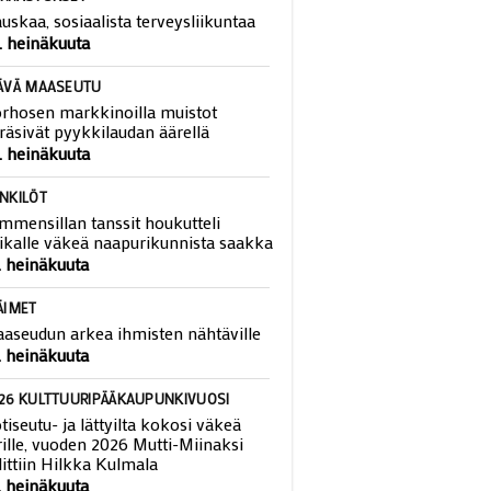
RRASTUKSET
uskaa, sosiaalista terveysliikuntaa
. heinäkuuta
ÄVÄ MAASEUTU
rhosen markkinoilla muistot
räsivät pyykkilaudan äärellä
. heinäkuuta
NKILÖT
mmensillan tanssit houkutteli
ikalle väkeä naapurikunnista saakka
. heinäkuuta
ÄIMET
aseudun arkea ihmisten nähtäville
. heinäkuuta
26 KULTTUURIPÄÄKAUPUNKIVUOSI
tiseutu- ja lättyilta kokosi väkeä
rille, vuoden 2026 Mutti-Miinaksi