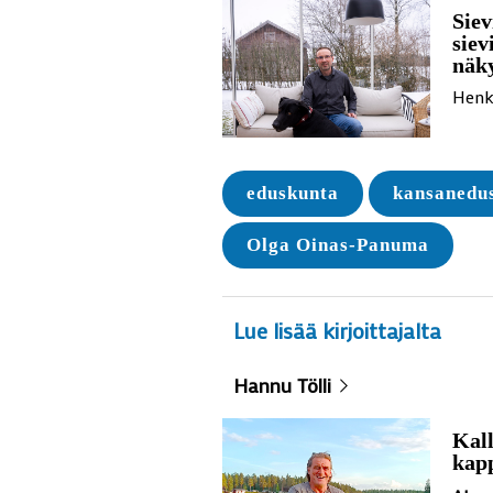
Sie
siev
näk
Henk
eduskunta
kansanedu
Olga Oinas-Panuma
Lue lisää kirjoittajalta
Hannu Tölli
Kall
kap