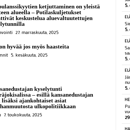
Si
lanssikyytien ketjuttaminen on yleistä
su
een alueella – Potilaskuljetukset
5.
ttivät keskustelua aluevaltuutettujen
lytunnilla
EL
Si
vointi
27. marraskuuta, 2025
5.
on hyvää jos myös haasteita
EL
mnit
5. kesäkuuta, 2025
Sa
sa
5.
EL
Jä
anedustajan kyselytunti
nu
äjokisalissa – esillä kansanedustajan
5.
 lisäksi ajankohtaiset asiat
hanmuutosta ulkopolitiikkaan
HE
Po
u
7. toukokuuta, 2025
vu
29