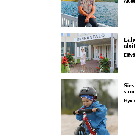
Aluee
Läh
aloi
Eläv
Siev
suu
Hyvin