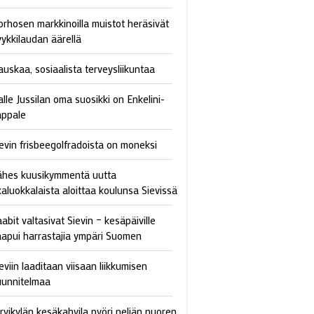
orhosen markkinoilla muistot heräsivät
yykkilaudan äärellä
auskaa, sosiaalista terveysliikuntaa
lle Jussilan oma suosikki on Enkelini-
appale
ievin frisbeegolfradoista on moneksi
ähes kuusikymmentä uutta
kaluokkalaista aloittaa koulunsa Sievissä
abit valtasivat Sievin – kesäpäiville
aapui harrastajia ympäri Suomen
eviin laaditaan viisaan liikkumisen
uunnitelmaa
ärvikylän kesäkahvila pyöri neljän nuoren