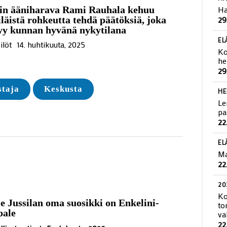
vin ääniharava Rami Rauhala kehuu
HA
iläistä rohkeutta tehdä päätöksiä, joka
Ha
yy kunnan hyvänä nykytilana
29
ilöt
14. huhtikuuta, 2025
EL
Ko
he
29
staja
Keskusta
HE
Le
pa
22
EL
Ma
22
20
e Jussilan oma suosikki on Enkelini-
Ko
pale
to