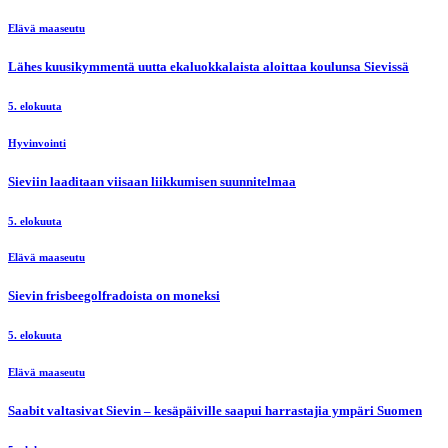
Elävä maaseutu
Lähes kuusikymmentä uutta ekaluokkalaista aloittaa koulunsa Sievissä
5. elokuuta
Hyvinvointi
Sieviin laaditaan viisaan liikkumisen suunnitelmaa
5. elokuuta
Elävä maaseutu
Sievin frisbeegolfradoista on moneksi
5. elokuuta
Elävä maaseutu
Saabit valtasivat Sievin – kesäpäiville saapui harrastajia ympäri Suomen