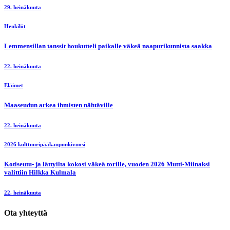
29. heinäkuuta
Henkilöt
Lemmensillan tanssit houkutteli paikalle väkeä naapurikunnista saakka
22. heinäkuuta
Eläimet
Maaseudun arkea ihmisten nähtäville
22. heinäkuuta
2026 kulttuuripääkaupunkivuosi
Kotiseutu- ja lättyilta kokosi väkeä torille, vuoden 2026 Mutti-Miinaksi
valittiin Hilkka Kulmala
22. heinäkuuta
Ota yhteyttä