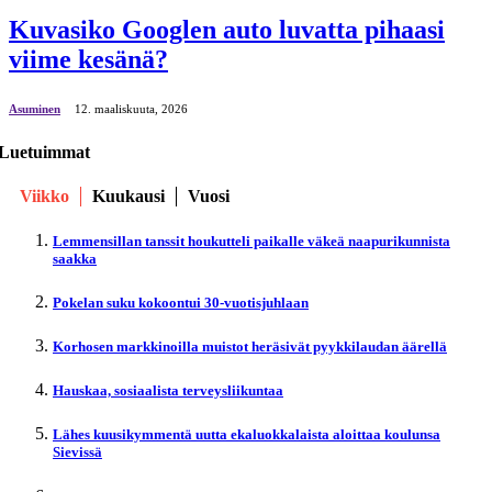
Kuvasiko Googlen auto luvatta pihaasi
viime kesänä?
Asuminen
12. maaliskuuta, 2026
Luetuimmat
Viikko
Kuukausi
Vuosi
Lemmensillan tanssit houkutteli paikalle väkeä naapurikunnista
saakka
Pokelan suku kokoontui 30-vuotisjuhlaan
Korhosen markkinoilla muistot heräsivät pyykkilaudan äärellä
Hauskaa, sosiaalista terveysliikuntaa
Lähes kuusikymmentä uutta ekaluokkalaista aloittaa koulunsa
Sievissä