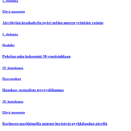
5. elokuuta
Elävä maaseutu
Järvikylän kesäkahvila pyöri neljän nuoren yrittäjän voimin
5. elokuuta
Henkilöt
Pokelan suku kokoontui 30-vuotisjuhlaan
29. heinäkuuta
Harrastukset
Hauskaa, sosiaalista terveysliikuntaa
29. heinäkuuta
Elävä maaseutu
Korhosen markkinoilla muistot heräsivät pyykkilaudan äärellä