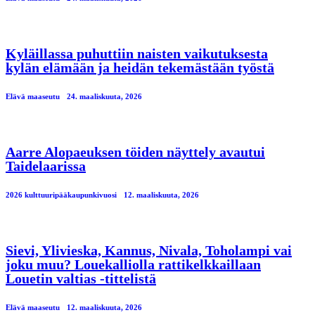
Kyläillassa puhuttiin naisten vaikutuksesta
kylän elämään ja heidän tekemästään työstä
Elävä maaseutu
24. maaliskuuta, 2026
Aarre Alopaeuksen töiden näyttely avautui
Taidelaarissa
2026 kulttuuripääkaupunkivuosi
12. maaliskuuta, 2026
Sievi, Ylivieska, Kannus, Nivala, Toholampi vai
joku muu? Louekalliolla rattikelkkaillaan
Louetin valtias -tittelistä
Elävä maaseutu
12. maaliskuuta, 2026