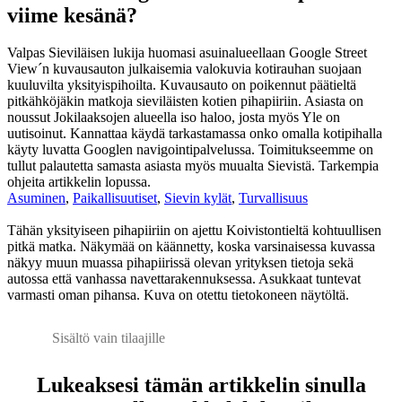
viime kesänä?
Valpas Sieviläisen lukija huomasi asuinalueellaan Google Street
View´n kuvausauton julkaisemia valokuvia kotirauhan suojaan
kuuluvilta yksityispihoilta. Kuvausauto on poikennut päätieltä
pitkähköjäkin matkoja sieviläisten kotien pihapiiriin. Asiasta on
noussut Jokilaaksojen alueella iso haloo, josta myös Yle on
uutisoinut. Kannattaa käydä tarkastamassa onko omalla kotipihalla
käyty luvatta Googlen navigointipalvelussa. Toimitukseemme on
tullut palautetta samasta asiasta myös muualta Sievistä. Tarkempia
ohjeita artikkelin lopussa.
Asuminen
,
Paikallisuutiset
,
Sievin kylät
,
Turvallisuus
Tähän yksityiseen pihapiiriin on ajettu Koivistontieltä kohtuullisen
pitkä matka. Näkymää on käännetty, koska varsinaisessa kuvassa
näkyy muun muassa pihapiirissä olevan yrityksen tietoja sekä
autossa että vanhassa navettarakennuksessa. Asukkaat tuntevat
varmasti oman pihansa. Kuva on otettu tietokoneen näytöltä.
Sisältö vain tilaajille
Lukeaksesi tämän artikkelin sinulla