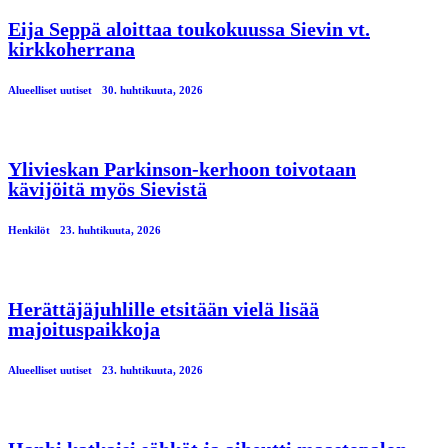
Eija Seppä aloittaa toukokuussa Sievin vt.
kirkkoherrana
Alueelliset uutiset
30. huhtikuuta, 2026
Ylivieskan Parkinson-kerhoon toivotaan
kävijöitä myös Sievistä
Henkilöt
23. huhtikuuta, 2026
Herättäjäjuhlille etsitään vielä lisää
majoituspaikkoja
Alueelliset uutiset
23. huhtikuuta, 2026