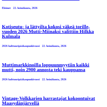
Eläimet
22. heinäkuuta, 2026
Kotiseutu- ja lättyilta kokosi väkeä torille,
vuoden 2026 Mutti-Miinaksi valittiin Hilkka
Kulmala
2026 kulttuuripääkaupunkivuosi
22. heinäkuuta, 2026
Muttimarkkinoilla loppuunmyytiin kaikki
mutti, noin 2900 annosta teki kauppansa
2026 kulttuuripääkaupunkivuosi
22. heinäkuuta, 2026
Vintage-Volkkarien harrastajat kokoontuivat
Maasydänjärvellä