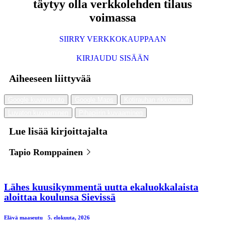
täytyy olla verkkolehden tilaus
voimassa
SIIRRY VERKKOKAUPPAAN
KIRJAUDU SISÄÄN
Aiheeseen liittyvää
Google kuvausauto
Google Maps
Kotirauhan rikkominen
Luvaton kuvaaminen
Pihapiirin kuvaaminen
Lue lisää kirjoittajalta
Tapio Romppainen
Lähes kuusikymmentä uutta ekaluokkalaista
aloittaa koulunsa Sievissä
Elävä maaseutu
5. elokuuta, 2026