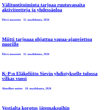
Välituntitoiminta tarjoaa ruutuvapaita
aktiviteetteja ja yhdessäoloa
Elävä maaseutu
11. maaliskuuta, 2026
Miitti tarjoaaa ohjattua vapaa-ajanviettoa
nuorille
Elävä maaseutu
11. maaliskuuta, 2026
K-P:n Eläkeliitto Sievin yhdistykselle tulossa
vilkas vuosi
Alueelliset uutiset
10. maaliskuuta, 2026
Vestialta korotus jätemaksuihin