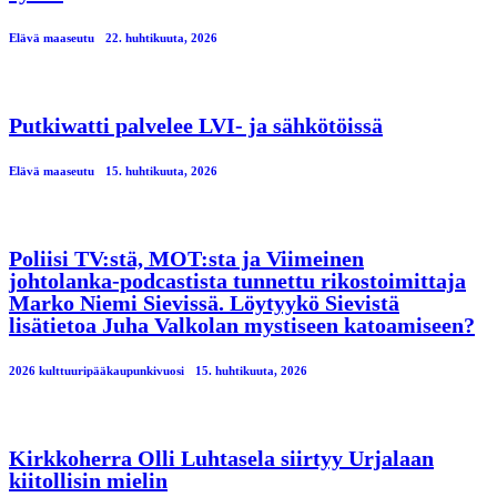
Elävä maaseutu
22. huhtikuuta, 2026
Putkiwatti palvelee LVI- ja sähkötöissä
Elävä maaseutu
15. huhtikuuta, 2026
Poliisi TV:stä, MOT:sta ja Viimeinen
johtolanka-podcastista tunnettu rikostoimittaja
Marko Niemi Sievissä. Löytyykö Sievistä
lisätietoa Juha Valkolan mystiseen katoamiseen?
2026 kulttuuripääkaupunkivuosi
15. huhtikuuta, 2026
Kirkkoherra Olli Luhtasela siirtyy Urjalaan
kiitollisin mielin