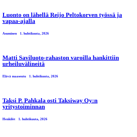
Luonto on lähellä Reijo Peltokorven työssä ja
vapaa-ajalla
Asuminen
1. huhtikuuta, 2026
Matti Saviluoto-rahaston varoilla hankittiin
urheiluvälineitä
Elävä maaseutu
1. huhtikuuta, 2026
Taksi P. Pahkala osti Taksiway Oy:n
yritystoiminnan
Henkilöt
1. huhtikuuta, 2026