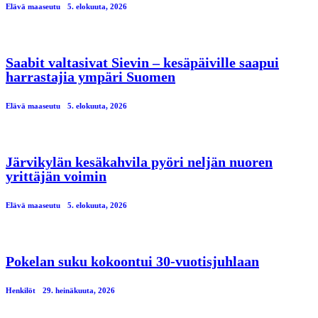
Elävä maaseutu
5. elokuuta, 2026
Saabit valtasivat Sievin – kesäpäiville saapui
harrastajia ympäri Suomen
Elävä maaseutu
5. elokuuta, 2026
Järvikylän kesäkahvila pyöri neljän nuoren
yrittäjän voimin
Elävä maaseutu
5. elokuuta, 2026
Pokelan suku kokoontui 30-vuotisjuhlaan
Henkilöt
29. heinäkuuta, 2026