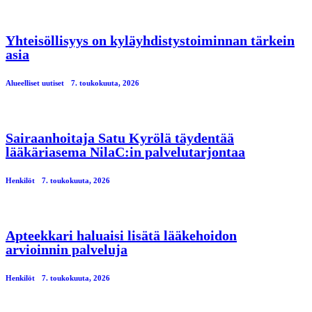
Yhteisöllisyys on kyläyhdistystoiminnan tärkein
asia
Alueelliset uutiset
7. toukokuuta, 2026
Sairaanhoitaja Satu Kyrölä täydentää
lääkäriasema NilaC:in palvelutarjontaa
Henkilöt
7. toukokuuta, 2026
Apteekkari haluaisi lisätä lääkehoidon
arvioinnin palveluja
Henkilöt
7. toukokuuta, 2026