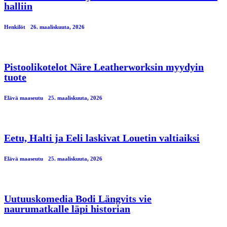
halliin
Henkilöt
26. maaliskuuta, 2026
Pistoolikotelot Näre Leatherworksin myydyin
tuote
Elävä maaseutu
25. maaliskuuta, 2026
Eetu, Halti ja Eeli laskivat Louetin valtiaiksi
Elävä maaseutu
25. maaliskuuta, 2026
Uutuuskomedia Bodi Längvits vie
naurumatkalle läpi historian