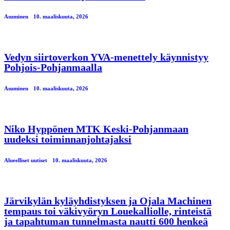
Asuminen
10. maaliskuuta, 2026
Vedyn siirtoverkon YVA-menettely käynnistyy
Pohjois-Pohjanmaalla
Asuminen
10. maaliskuuta, 2026
Niko Hyppönen MTK Keski-Pohjanmaan
uudeksi toiminnanjohtajaksi
Alueelliset uutiset
10. maaliskuuta, 2026
Järvikylän kyläyhdistyksen ja Ojala Machinen
tempaus toi väkivyöryn Louekalliolle, rinteistä
ja tapahtuman tunnelmasta nautti 600 henkeä