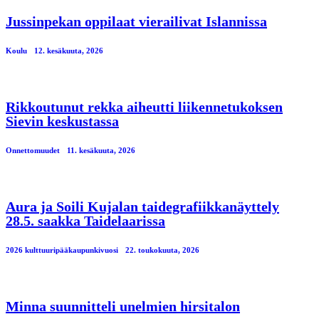
Jussinpekan oppilaat vierailivat Islannissa
Koulu
12. kesäkuuta, 2026
Rikkoutunut rekka aiheutti liikennetukoksen
Sievin keskustassa
Onnettomuudet
11. kesäkuuta, 2026
Aura ja Soili Kujalan taidegrafiikkanäyttely
28.5. saakka Taidelaarissa
2026 kulttuuripääkaupunkivuosi
22. toukokuuta, 2026
Minna suunnitteli unelmien hirsitalon