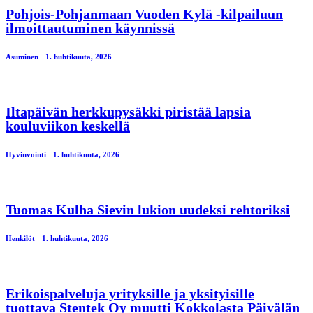
Pohjois-Pohjanmaan Vuoden Kylä -kilpailuun
ilmoittautuminen käynnissä
Asuminen
1. huhtikuuta, 2026
Iltapäivän herkkupysäkki piristää lapsia
kouluviikon keskellä
Hyvinvointi
1. huhtikuuta, 2026
Tuomas Kulha Sievin lukion uudeksi rehtoriksi
Henkilöt
1. huhtikuuta, 2026
Erikoispalveluja yrityksille ja yksityisille
tuottava Stentek Oy muutti Kokkolasta Päivälän