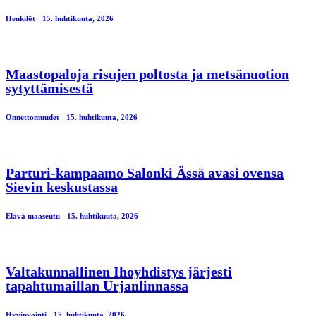
Henkilöt
15. huhtikuuta, 2026
Maastopaloja risujen poltosta ja metsänuotion
sytyttämisestä
Onnettomuudet
15. huhtikuuta, 2026
Parturi-kampaamo Salonki Ässä avasi ovensa
Sievin keskustassa
Elävä maaseutu
15. huhtikuuta, 2026
Valtakunnallinen Ihoyhdistys järjesti
tapahtumaillan Urjanlinnassa
Hyvinvointi
15. huhtikuuta, 2026