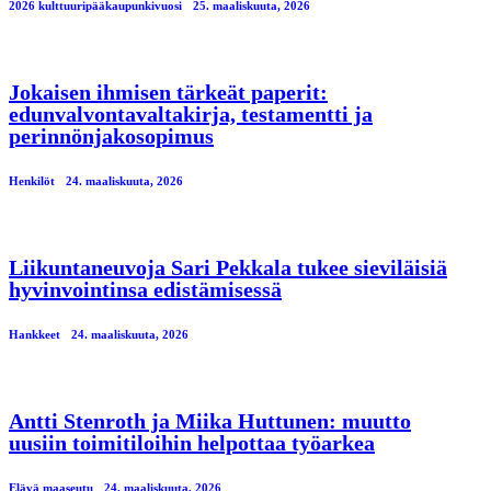
2026 kulttuuripääkaupunkivuosi
25. maaliskuuta, 2026
Jokaisen ihmisen tärkeät paperit:
edunvalvontavaltakirja, testamentti ja
perinnönjakosopimus
Henkilöt
24. maaliskuuta, 2026
Liikuntaneuvoja Sari Pekkala tukee sieviläisiä
hyvinvointinsa edistämisessä
Hankkeet
24. maaliskuuta, 2026
Antti Stenroth ja Miika Huttunen: muutto
uusiin toimitiloihin helpottaa työarkea
Elävä maaseutu
24. maaliskuuta, 2026