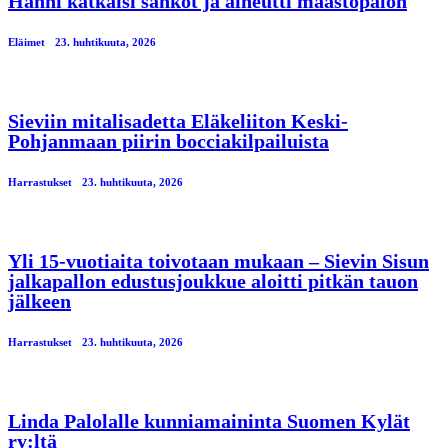
Hanhi katkaisi sähköt ja aiheutti maastopalon
Eläimet
23. huhtikuuta, 2026
Sieviin mitalisadetta Eläkeliiton Keski-
Pohjanmaan piirin bocciakilpailuista
Harrastukset
23. huhtikuuta, 2026
Yli 15-vuotiaita toivotaan mukaan – Sievin Sisun
jalkapallon edustusjoukkue aloitti pitkän tauon
jälkeen
Harrastukset
23. huhtikuuta, 2026
Linda Palolalle kunniamaininta Suomen Kylät
ry:ltä