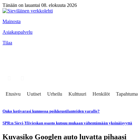
Tänään on lauantai 08. elokuuta 2026
Mainosta
Asiakaspalvelu
Tilaa
Etusivu
Uutiset
Urheilu
Kulttuuri
Henkilöt
Tapahtumat
Onko kotivarasi kunnossa poikkeustilanteiden varalle?
SPR:n Sievi-Ylivieskan osasto kutsuu mukaan vähentämään yksinäisyyttä
Kuvasiko Googlen auto luvatta pihaasi