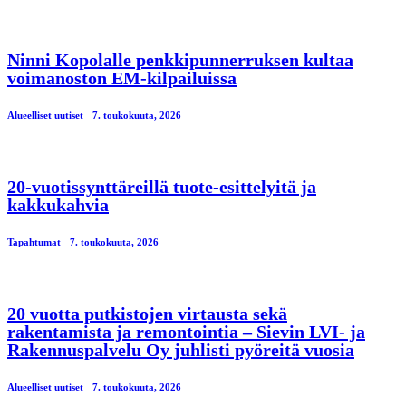
Ninni Kopolalle penkkipunnerruksen kultaa
voimanoston EM-kilpailuissa
Alueelliset uutiset
7. toukokuuta, 2026
20-vuotissynttäreillä tuote-esittelyitä ja
kakkukahvia
Tapahtumat
7. toukokuuta, 2026
20 vuotta putkistojen virtausta sekä
rakentamista ja remontointia – Sievin LVI- ja
Rakennuspalvelu Oy juhlisti pyöreitä vuosia
Alueelliset uutiset
7. toukokuuta, 2026