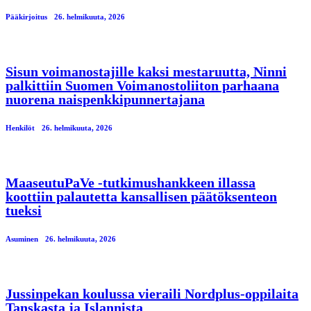
Pääkirjoitus
26. helmikuuta, 2026
Sisun voimanostajille kaksi mestaruutta, Ninni
palkittiin Suomen Voimanostoliiton parhaana
nuorena naispenkkipunnertajana
Henkilöt
26. helmikuuta, 2026
MaaseutuPaVe -tutkimushankkeen illassa
koottiin palautetta kansallisen päätöksenteon
tueksi
Asuminen
26. helmikuuta, 2026
Jussinpekan koulussa vieraili Nordplus-oppilaita
Tanskasta ja Islannista