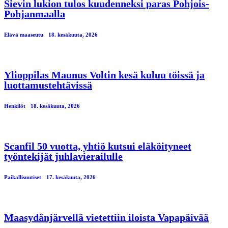
Sievin lukion tulos kuudenneksi paras Pohjois-
Pohjanmaalla
Elävä maaseutu
18. kesäkuuta, 2026
Ylioppilas Maunus Voltin kesä kuluu töissä ja
luottamustehtävissä
Henkilöt
18. kesäkuuta, 2026
Scanfil 50 vuotta, yhtiö kutsui eläköityneet
työntekijät juhlavierailulle
Paikallisuutiset
17. kesäkuuta, 2026
Maasydänjärvellä vietettiin iloista Vapapäivää