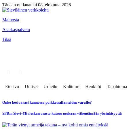
Tänään on lauantai 08. elokuuta 2026
Mainosta
Asiakaspalvelu
Tilaa
Etusivu
Uutiset
Urheilu
Kulttuuri
Henkilöt
Tapahtumat
Onko kotivarasi kunnossa poikkeustilanteiden varalle?
SPR:n Sievi-Ylivieskan osasto kutsuu mukaan vähentämään yksinäisyyttä