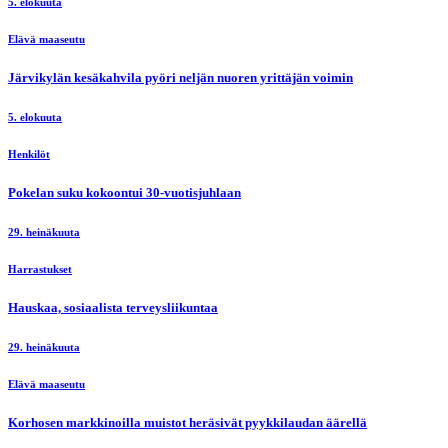
5. elokuuta
Elävä maaseutu
Järvikylän kesäkahvila pyöri neljän nuoren yrittäjän voimin
5. elokuuta
Henkilöt
Pokelan suku kokoontui 30-vuotisjuhlaan
29. heinäkuuta
Harrastukset
Hauskaa, sosiaalista terveysliikuntaa
29. heinäkuuta
Elävä maaseutu
Korhosen markkinoilla muistot heräsivät pyykkilaudan äärellä