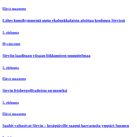
Elävä maaseutu
Lähes kuusikymmentä uutta ekaluokkalaista aloittaa koulunsa Sievissä
5. elokuuta
Hyvinvointi
Sieviin laaditaan viisaan liikkumisen suunnitelmaa
5. elokuuta
Elävä maaseutu
Sievin frisbeegolfradoista on moneksi
5. elokuuta
Elävä maaseutu
Saabit valtasivat Sievin – kesäpäiville saapui harrastajia ympäri Suomen