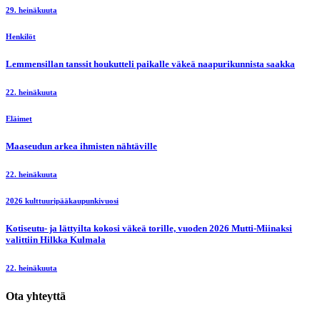
29. heinäkuuta
Henkilöt
Lemmensillan tanssit houkutteli paikalle väkeä naapurikunnista saakka
22. heinäkuuta
Eläimet
Maaseudun arkea ihmisten nähtäville
22. heinäkuuta
2026 kulttuuripääkaupunkivuosi
Kotiseutu- ja lättyilta kokosi väkeä torille, vuoden 2026 Mutti-Miinaksi
valittiin Hilkka Kulmala
22. heinäkuuta
Ota yhteyttä