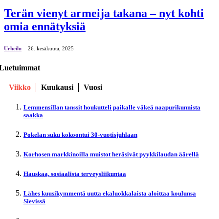
Terän vienyt armeija takana – nyt kohti
omia ennätyksiä
Urheilu
26. kesäkuuta, 2025
Luetuimmat
Viikko
Kuukausi
Vuosi
Lemmensillan tanssit houkutteli paikalle väkeä naapurikunnista
saakka
Pokelan suku kokoontui 30-vuotisjuhlaan
Korhosen markkinoilla muistot heräsivät pyykkilaudan äärellä
Hauskaa, sosiaalista terveysliikuntaa
Lähes kuusikymmentä uutta ekaluokkalaista aloittaa koulunsa
Sievissä