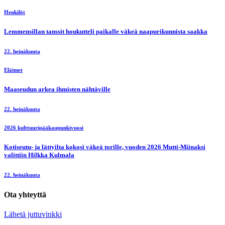
Sievin frisbeegolfradoista on moneksi
5. elokuuta
Elävä maaseutu
Saabit valtasivat Sievin – kesäpäiville saapui harrastajia ympäri Suomen
5. elokuuta
Elävä maaseutu
Järvikylän kesäkahvila pyöri neljän nuoren yrittäjän voimin
5. elokuuta
Henkilöt
Pokelan suku kokoontui 30-vuotisjuhlaan
29. heinäkuuta
Harrastukset