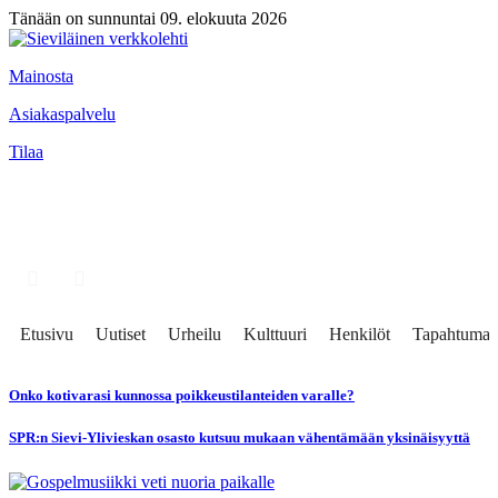
Tänään on sunnuntai 09. elokuuta 2026
Mainosta
Asiakaspalvelu
Tilaa
Etusivu
Uutiset
Urheilu
Kulttuuri
Henkilöt
Tapahtumat
Onko kotivarasi kunnossa poikkeustilanteiden varalle?
SPR:n Sievi-Ylivieskan osasto kutsuu mukaan vähentämään yksinäisyyttä