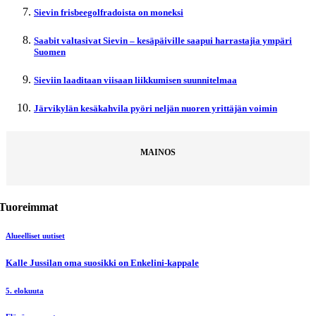
Sievin frisbeegolfradoista on moneksi
Saabit valtasivat Sievin – kesäpäiville saapui harrastajia ympäri
Suomen
Sieviin laaditaan viisaan liikkumisen suunnitelmaa
Järvikylän kesäkahvila pyöri neljän nuoren yrittäjän voimin
MAINOS