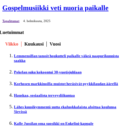
Gospelmusiikki veti nuoria paikalle
Tapahtumat
4. helmikuuta, 2025
Luetuimmat
Viikko
Kuukausi
Vuosi
Lemmensillan tanssit houkutteli paikalle väkeä naapurikunnista
saakka
Pokelan suku kokoontui 30-vuotisjuhlaan
Korhosen markkinoilla muistot heräsivät pyykkilaudan äärellä
Hauskaa, sosiaalista terveysliikuntaa
Lähes kuusikymmentä uutta ekaluokkalaista aloittaa koulunsa
Sievissä
Kalle Jussilan oma suosikki on Enkelini-kappale