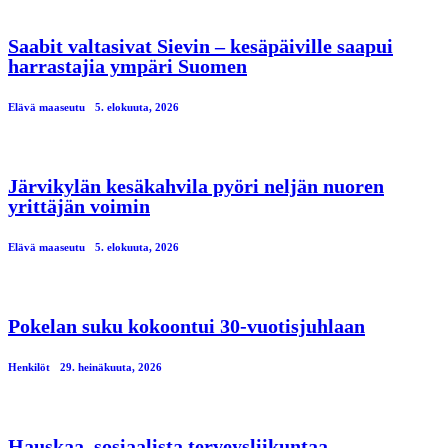
Saabit valtasivat Sievin – kesäpäiville saapui
harrastajia ympäri Suomen
Elävä maaseutu
5. elokuuta, 2026
Järvikylän kesäkahvila pyöri neljän nuoren
yrittäjän voimin
Elävä maaseutu
5. elokuuta, 2026
Pokelan suku kokoontui 30-vuotisjuhlaan
Henkilöt
29. heinäkuuta, 2026
Hauskaa, sosiaalista terveysliikuntaa