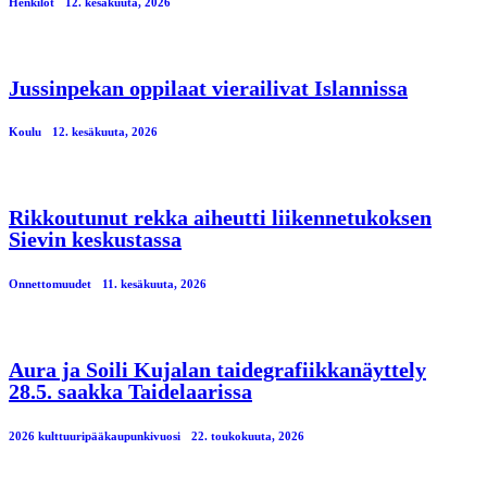
Henkilöt
12. kesäkuuta, 2026
Jussinpekan oppilaat vierailivat Islannissa
Koulu
12. kesäkuuta, 2026
Rikkoutunut rekka aiheutti liikennetukoksen
Sievin keskustassa
Onnettomuudet
11. kesäkuuta, 2026
Aura ja Soili Kujalan taidegrafiikkanäyttely
28.5. saakka Taidelaarissa
2026 kulttuuripääkaupunkivuosi
22. toukokuuta, 2026