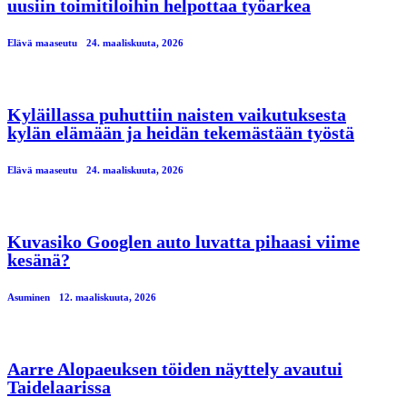
uusiin toimitiloihin helpottaa työarkea
Elävä maaseutu
24. maaliskuuta, 2026
Kyläillassa puhuttiin naisten vaikutuksesta
kylän elämään ja heidän tekemästään työstä
Elävä maaseutu
24. maaliskuuta, 2026
Kuvasiko Googlen auto luvatta pihaasi viime
kesänä?
Asuminen
12. maaliskuuta, 2026
Aarre Alopaeuksen töiden näyttely avautui
Taidelaarissa