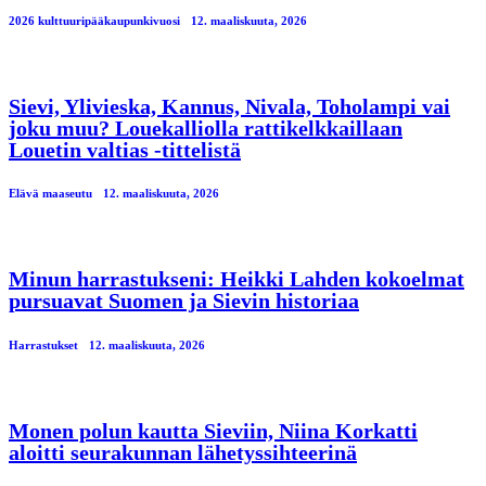
2026 kulttuuripääkaupunkivuosi
12. maaliskuuta, 2026
Sievi, Ylivieska, Kannus, Nivala, Toholampi vai
joku muu? Louekalliolla rattikelkkaillaan
Louetin valtias -tittelistä
Elävä maaseutu
12. maaliskuuta, 2026
Minun harrastukseni: Heikki Lahden kokoelmat
pursuavat Suomen ja Sievin historiaa
Harrastukset
12. maaliskuuta, 2026
Monen polun kautta Sieviin, Niina Korkatti
aloitti seurakunnan lähetyssihteerinä