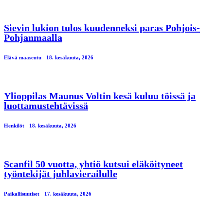
Sievin lukion tulos kuudenneksi paras Pohjois-
Pohjanmaalla
Elävä maaseutu
18. kesäkuuta, 2026
Ylioppilas Maunus Voltin kesä kuluu töissä ja
luottamustehtävissä
Henkilöt
18. kesäkuuta, 2026
Scanfil 50 vuotta, yhtiö kutsui eläköityneet
työntekijät juhlavierailulle
Paikallisuutiset
17. kesäkuuta, 2026