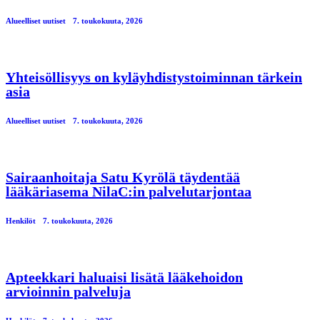
Alueelliset uutiset
7. toukokuuta, 2026
Yhteisöllisyys on kyläyhdistystoiminnan tärkein
asia
Alueelliset uutiset
7. toukokuuta, 2026
Sairaanhoitaja Satu Kyrölä täydentää
lääkäriasema NilaC:in palvelutarjontaa
Henkilöt
7. toukokuuta, 2026
Apteekkari haluaisi lisätä lääkehoidon
arvioinnin palveluja