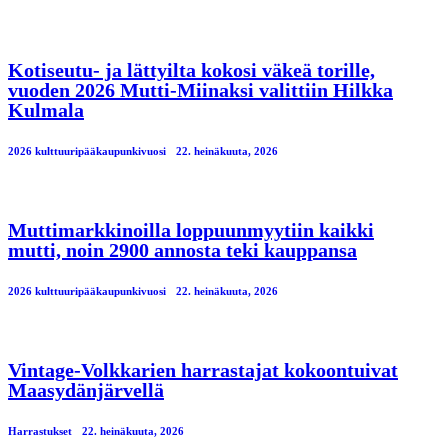
Kotiseutu- ja lättyilta kokosi väkeä torille,
vuoden 2026 Mutti-Miinaksi valittiin Hilkka
Kulmala
2026 kulttuuripääkaupunkivuosi
22. heinäkuuta, 2026
Muttimarkkinoilla loppuunmyytiin kaikki
mutti, noin 2900 annosta teki kauppansa
2026 kulttuuripääkaupunkivuosi
22. heinäkuuta, 2026
Vintage-Volkkarien harrastajat kokoontuivat
Maasydänjärvellä
Harrastukset
22. heinäkuuta, 2026