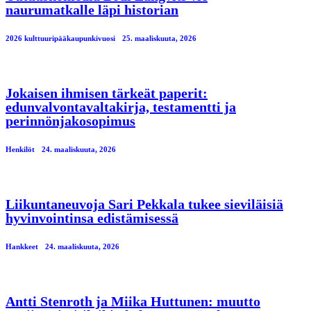
naurumatkalle läpi historian
2026 kulttuuripääkaupunkivuosi
25. maaliskuuta, 2026
Jokaisen ihmisen tärkeät paperit:
edunvalvontavaltakirja, testamentti ja
perinnönjakosopimus
Henkilöt
24. maaliskuuta, 2026
Liikuntaneuvoja Sari Pekkala tukee sieviläisiä
hyvinvointinsa edistämisessä
Hankkeet
24. maaliskuuta, 2026
Antti Stenroth ja Miika Huttunen: muutto