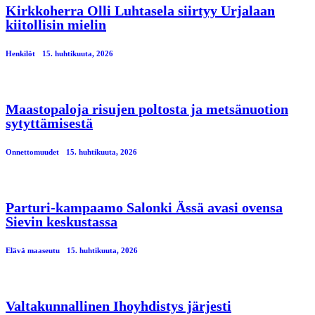
Kirkkoherra Olli Luhtasela siirtyy Urjalaan
kiitollisin mielin
Henkilöt
15. huhtikuuta, 2026
Maastopaloja risujen poltosta ja metsänuotion
sytyttämisestä
Onnettomuudet
15. huhtikuuta, 2026
Parturi-kampaamo Salonki Ässä avasi ovensa
Sievin keskustassa
Elävä maaseutu
15. huhtikuuta, 2026
Valtakunnallinen Ihoyhdistys järjesti