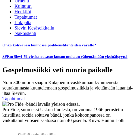
Urheilu
Kulttuuri
Henkilöt
Tapahtumat
Lukijalta
Sievin Kesäseikkailu
Näköislehti
Onko kotivarasi kunnossa poikkeustilanteiden varalle?
SPR:n Sievi-Ylivieskan osasto kutsuu mukaan vähentämään yksinäisyyttä
Gospelmusiikki veti nuoria paikalle
Noin 300 nuorta saapui Kalajoen rovastikunnan kymmenestä
seurakunnasta kuuntelemaan gospelmusiikkia ja viettämään lauantai-
iltaa Sieviin.
Tapahtumat
Pro Fide, suomeksi Uskon Puolesta, on vuonna 1966 perustettu
kristillistä rockia soittava bändi, jonka kokoonpanossa on
vaikuttanut vuosien saatossa noin 40 jäsentä. Kuva: Hannu Tölli
Sisältö vain tilaajille