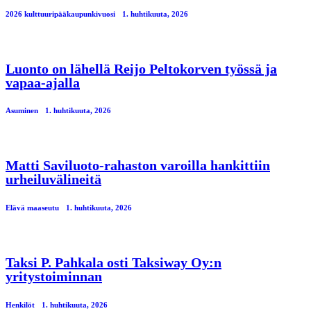
2026 kulttuuripääkaupunkivuosi
1. huhtikuuta, 2026
Luonto on lähellä Reijo Peltokorven työssä ja
vapaa-ajalla
Asuminen
1. huhtikuuta, 2026
Matti Saviluoto-rahaston varoilla hankittiin
urheiluvälineitä
Elävä maaseutu
1. huhtikuuta, 2026
Taksi P. Pahkala osti Taksiway Oy:n
yritystoiminnan
Henkilöt
1. huhtikuuta, 2026