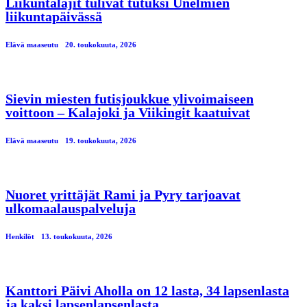
Liikuntalajit tulivat tutuksi Unelmien
liikuntapäivässä
Elävä maaseutu
20. toukokuuta, 2026
Sievin miesten futisjoukkue ylivoimaiseen
voittoon – Kalajoki ja Viikingit kaatuivat
Elävä maaseutu
19. toukokuuta, 2026
Nuoret yrittäjät Rami ja Pyry tarjoavat
ulkomaalauspalveluja
Henkilöt
13. toukokuuta, 2026
Kanttori Päivi Aholla on 12 lasta, 34 lapsenlasta
ja kaksi lapsenlapsenlasta