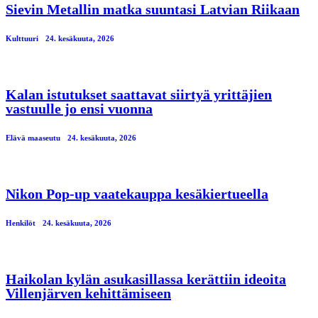
Sievin Metallin matka suuntasi Latvian Riikaan
Kulttuuri
24. kesäkuuta, 2026
Kalan istutukset saattavat siirtyä yrittäjien
vastuulle jo ensi vuonna
Elävä maaseutu
24. kesäkuuta, 2026
Nikon Pop-up vaatekauppa kesäkiertueella
Henkilöt
24. kesäkuuta, 2026
Haikolan kylän asukasillassa kerättiin ideoita
Villenjärven kehittämiseen