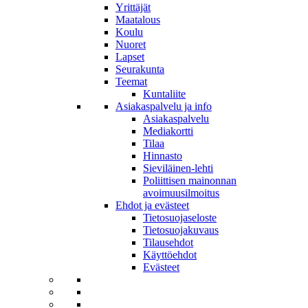
Yrittäjät
Maatalous
Koulu
Nuoret
Lapset
Seurakunta
Teemat
Kuntaliite
Asiakaspalvelu ja info
Asiakaspalvelu
Mediakortti
Tilaa
Hinnasto
Sieviläinen-lehti
Poliittisen mainonnan
avoimuusilmoitus
Ehdot ja evästeet
Tietosuojaseloste
Tietosuojakuvaus
Tilausehdot
Käyttöehdot
Evästeet