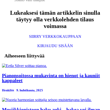
Lukeaksesi tämän artikkelin sinulla
täytyy olla verkkolehden tilaus
voimassa
SIIRRY VERKKOKAUPPAAN
KIRJAUDU SISÄÄN
Aiheeseen liittyvää
Pianonsoitossa mukavinta on hienot ja kauniit
kappaleet
Henkilöt
9. huhtikuuta, 2025
Musiikkiopistoon haku auki – hakea voi ilman