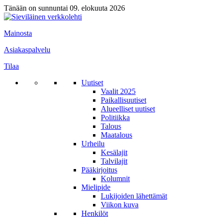
Tänään on sunnuntai 09. elokuuta 2026
Mainosta
Asiakaspalvelu
Tilaa
Uutiset
Vaalit 2025
Paikallisuutiset
Alueelliset uutiset
Politiikka
Talous
Maatalous
Urheilu
Kesälajit
Talvilajit
Pääkirjoitus
Kolumnit
Mielipide
Lukijoiden lähettämät
Viikon kuva
Henkilöt