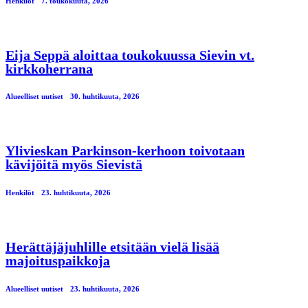
Henkilöt
7. toukokuuta, 2026
Eija Seppä aloittaa toukokuussa Sievin vt.
kirkkoherrana
Alueelliset uutiset
30. huhtikuuta, 2026
Ylivieskan Parkinson-kerhoon toivotaan
kävijöitä myös Sievistä
Henkilöt
23. huhtikuuta, 2026
Herättäjäjuhlille etsitään vielä lisää
majoituspaikkoja
Alueelliset uutiset
23. huhtikuuta, 2026