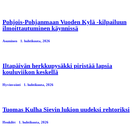
Pohjois-Pohjanmaan Vuoden Kylä -kilpailuun
ilmoittautuminen käynnissä
Asuminen
1. huhtikuuta, 2026
Iltapäivän herkkupysäkki piristää lapsia
kouluviikon keskellä
Hyvinvointi
1. huhtikuuta, 2026
Tuomas Kulha Sievin lukion uudeksi rehtoriksi
Henkilöt
1. huhtikuuta, 2026