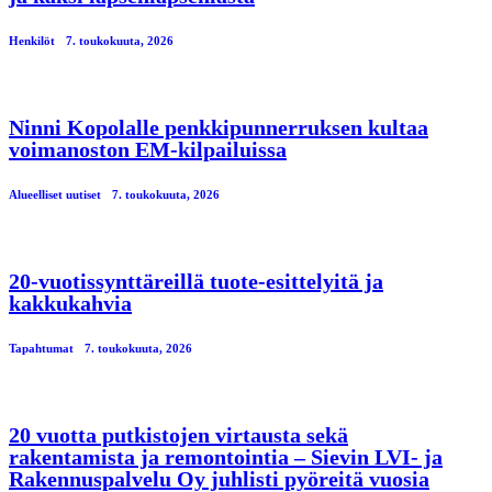
Henkilöt
7. toukokuuta, 2026
Ninni Kopolalle penkkipunnerruksen kultaa
voimanoston EM-kilpailuissa
Alueelliset uutiset
7. toukokuuta, 2026
20-vuotissynttäreillä tuote-esittelyitä ja
kakkukahvia
Tapahtumat
7. toukokuuta, 2026
20 vuotta putkistojen virtausta sekä
rakentamista ja remontointia – Sievin LVI- ja
Rakennuspalvelu Oy juhlisti pyöreitä vuosia