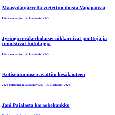
Maasydänjärvellä vietettiin iloista Vapapäivää
Elävä maaseutu
17. kesäkuuta, 2026
Jyringin eräkerholaiset nikkaroivat pönttöjä ja
tunnistivat lintulajeja
Elävä maaseutu
17. kesäkuuta, 2026
Kotiseutumuseo avattiin kesäkauteen
2026 kulttuuripääkaupunkivuosi
17. kesäkuuta, 2026
Jani Pajalasta karaokekunkku