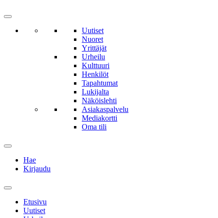
Uutiset
Nuoret
Yrittäjät
Urheilu
Kulttuuri
Henkilöt
Tapahtumat
Lukijalta
Näköislehti
Asiakaspalvelu
Mediakortti
Oma tili
Hae
Kirjaudu
Etusivu
Uutiset