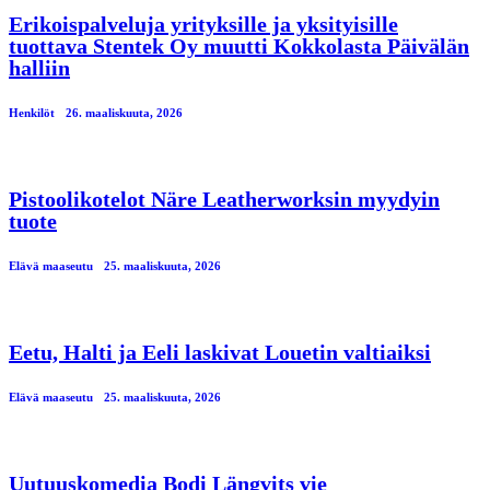
Erikoispalveluja yrityksille ja yksityisille
tuottava Stentek Oy muutti Kokkolasta Päivälän
halliin
Henkilöt
26. maaliskuuta, 2026
Pistoolikotelot Näre Leatherworksin myydyin
tuote
Elävä maaseutu
25. maaliskuuta, 2026
Eetu, Halti ja Eeli laskivat Louetin valtiaiksi
Elävä maaseutu
25. maaliskuuta, 2026
Uutuuskomedia Bodi Längvits vie