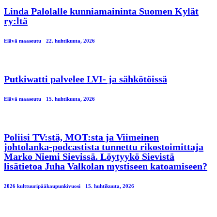
Linda Palolalle kunniamaininta Suomen Kylät
ry:ltä
Elävä maaseutu
22. huhtikuuta, 2026
Putkiwatti palvelee LVI- ja sähkötöissä
Elävä maaseutu
15. huhtikuuta, 2026
Poliisi TV:stä, MOT:sta ja Viimeinen
johtolanka-podcastista tunnettu rikostoimittaja
Marko Niemi Sievissä. Löytyykö Sievistä
lisätietoa Juha Valkolan mystiseen katoamiseen?
2026 kulttuuripääkaupunkivuosi
15. huhtikuuta, 2026