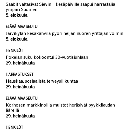
Saabit valtasivat Sievin – kesäpäiville saapui harrastajia
ympäri Suomen
5. elokuuta
ELÄVÄ MAASEUTU
Järvikylän kesäkahvila pyöri neljän nuoren yrittäjän voimin
5. elokuuta
HENKILÖT
Pokelan suku kokoontui 30-vuotisjuhlaan
29. heinäkuuta
HARRASTUKSET
Hauskaa, sosiaalista terveysliikuntaa
29. heinäkuuta
ELÄVÄ MAASEUTU
Korhosen markkinoilla muistot heräsivät pyykkilaudan
äärellä
29. heinäkuuta
HENKILÖT