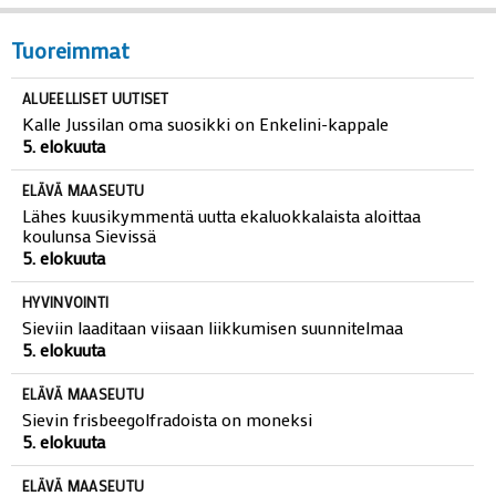
Tuoreimmat
ALUEELLISET UUTISET
Kalle Jussilan oma suosikki on Enkelini-kappale
5. elokuuta
ELÄVÄ MAASEUTU
Lähes kuusikymmentä uutta ekaluokkalaista aloittaa
koulunsa Sievissä
5. elokuuta
HYVINVOINTI
Sieviin laaditaan viisaan liikkumisen suunnitelmaa
5. elokuuta
ELÄVÄ MAASEUTU
Sievin frisbeegolfradoista on moneksi
5. elokuuta
ELÄVÄ MAASEUTU