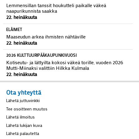
Lemmensillan tanssit houkutteli paikalle väkeä
naapurikunnista saakka
22. heinäkuuta
ELÄIMET
Maaseudun arkea ihmisten nähtäville
22. heinäkuuta
2026 KULTTUURIPÄÄKAUPUNKIVUOSI
Kotiseutu- ja lättyilta kokosi väkeä torille, vuoden 2026
Mutti-Miinaksi valittiin Hilkka Kulmala
22. heinäkuuta
Ota yhteyttä
Lähetä juttuvinkki
Tee osoitteen muutos
Lähetä ilmoitus
Lähetä lukijan kuva
Lähetä palautetta