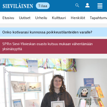
Tilaa
Etusivu
Uutiset
Urheilu
Kulttuuri
Henkilöt
Tapahtum
Onko kotivarasi kunnossa poikkeustilanteiden varalle?
SPR:n Sievi-Ylivieskan osasto kutsuu mukaan vähentämään
yksinäisyyttä