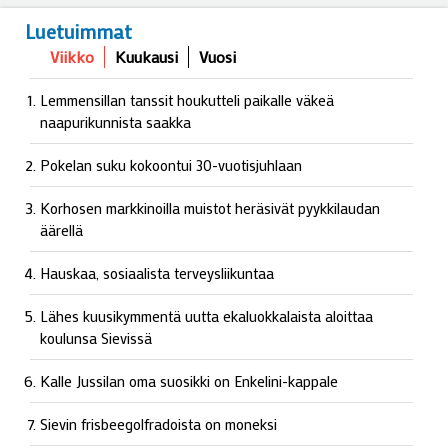
Luetuimmat
Viikko
Kuukausi
Vuosi
Lemmensillan tanssit houkutteli paikalle väkeä
naapurikunnista saakka
Pokelan suku kokoontui 30-vuotisjuhlaan
Korhosen markkinoilla muistot heräsivät pyykkilaudan
äärellä
Hauskaa, sosiaalista terveysliikuntaa
Lähes kuusikymmentä uutta ekaluokkalaista aloittaa
koulunsa Sievissä
Kalle Jussilan oma suosikki on Enkelini-kappale
Sievin frisbeegolfradoista on moneksi