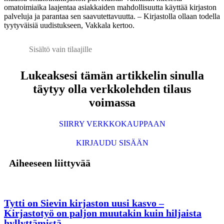
omatoimiaika laajentaa asiakkaiden mahdollisuutta käyttää kirjaston
palveluja ja parantaa sen saavutettavuutta. – Kirjastolla ollaan todella
tyytyväisiä uudistukseen, Vakkala kertoo.
Sisältö vain tilaajille
Lukeaksesi tämän artikkelin sinulla
täytyy olla verkkolehden tilaus
voimassa
SIIRRY VERKKOKAUPPAAN
KIRJAUDU SISÄÄN
Aiheeseen liittyvää
Tytti on Sievin kirjaston uusi kasvo –
Kirjastotyö on paljon muutakin kuin hiljaista
hyllyttämistä