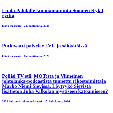
Linda Palolalle kunniamaininta Suomen Kylät
ry:ltä
Elävä maaseutu
22. huhtikuuta, 2026
Putkiwatti palvelee LVI- ja sähkötöissä
Elävä maaseutu
15. huhtikuuta, 2026
Poliisi TV:stä, MOT:sta ja Viimeinen
johtolanka-podcastista tunnettu rikostoimittaja
Marko Niemi Sievissä. Löytyykö Sievistä
lisätietoa Juha Valkolan mystiseen katoamiseen?
2026 kulttuuripääkaupunkivuosi
15. huhtikuuta, 2026