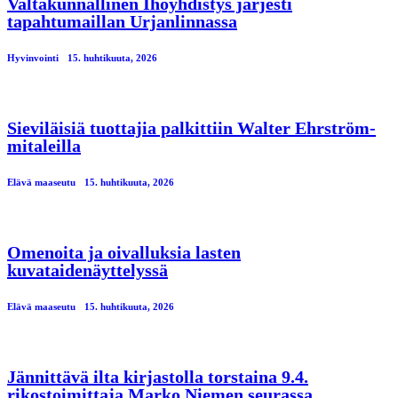
Valtakunnallinen Ihoyhdistys järjesti
tapahtumaillan Urjanlinnassa
Hyvinvointi
15. huhtikuuta, 2026
Sieviläisiä tuottajia palkittiin Walter Ehrström-
mitaleilla
Elävä maaseutu
15. huhtikuuta, 2026
Omenoita ja oivalluksia lasten
kuvataidenäyttelyssä
Elävä maaseutu
15. huhtikuuta, 2026
Jännittävä ilta kirjastolla torstaina 9.4.
rikostoimittaja Marko Niemen seurassa