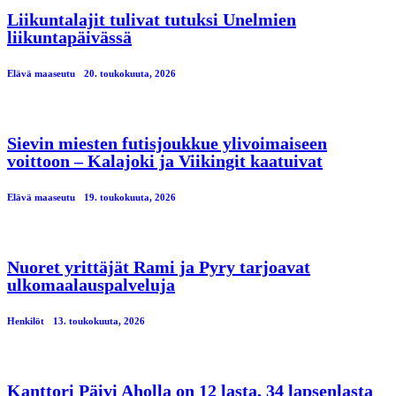
Liikuntalajit tulivat tutuksi Unelmien
liikuntapäivässä
Elävä maaseutu
20. toukokuuta, 2026
Sievin miesten futisjoukkue ylivoimaiseen
voittoon – Kalajoki ja Viikingit kaatuivat
Elävä maaseutu
19. toukokuuta, 2026
Nuoret yrittäjät Rami ja Pyry tarjoavat
ulkomaalauspalveluja
Henkilöt
13. toukokuuta, 2026
Kanttori Päivi Aholla on 12 lasta, 34 lapsenlasta