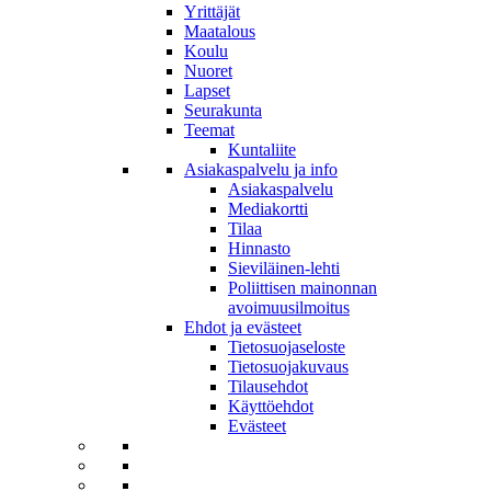
Yrittäjät
Maatalous
Koulu
Nuoret
Lapset
Seurakunta
Teemat
Kuntaliite
Asiakaspalvelu ja info
Asiakaspalvelu
Mediakortti
Tilaa
Hinnasto
Sieviläinen-lehti
Poliittisen mainonnan
avoimuusilmoitus
Ehdot ja evästeet
Tietosuojaseloste
Tietosuojakuvaus
Tilausehdot
Käyttöehdot
Evästeet