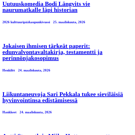
Uutuuskomedia Bodi Längvits vie
naurumatkalle läpi historian
2026 kulttuuripääkaupunkivuosi
25. maaliskuuta, 2026
Jokaisen ihmisen tärkeät paperit:
edunvalvontavaltakirja, testamentti ja
perinnönjakosopimus
Henkilöt
24. maaliskuuta, 2026
Liikuntaneuvoja Sari Pekkala tukee sieviläisiä
hyvinvointinsa edistämisessä
Hankkeet
24. maaliskuuta, 2026