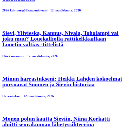
2026 kulttuuripääkaupunkivuosi
12. maaliskuuta, 2026
Sievi, Ylivieska, Kannus, Nivala, Toholampi vai
joku muu? Louekalliolla rattikelkkaillaan
Louetin valtias -tittelistä
Elävä maaseutu
12. maaliskuuta, 2026
Minun harrastukseni: Heikki Lahden kokoelmat
pursuavat Suomen ja Sievin historiaa
Harrastukset
12. maaliskuuta, 2026
Monen polun kautta Sieviin, Niina Korkatti
aloitti seurakunnan lähetyssihteerinä