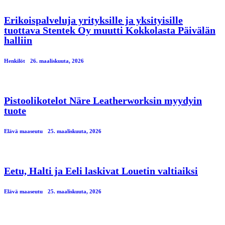
Erikoispalveluja yrityksille ja yksityisille
tuottava Stentek Oy muutti Kokkolasta Päivälän
halliin
Henkilöt
26. maaliskuuta, 2026
Pistoolikotelot Näre Leatherworksin myydyin
tuote
Elävä maaseutu
25. maaliskuuta, 2026
Eetu, Halti ja Eeli laskivat Louetin valtiaiksi
Elävä maaseutu
25. maaliskuuta, 2026