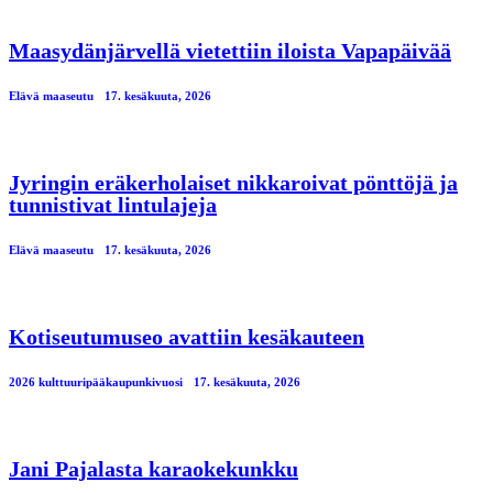
Maasydänjärvellä vietettiin iloista Vapapäivää
Elävä maaseutu
17. kesäkuuta, 2026
Jyringin eräkerholaiset nikkaroivat pönttöjä ja
tunnistivat lintulajeja
Elävä maaseutu
17. kesäkuuta, 2026
Kotiseutumuseo avattiin kesäkauteen
2026 kulttuuripääkaupunkivuosi
17. kesäkuuta, 2026
Jani Pajalasta karaokekunkku