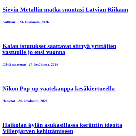
Sievin Metallin matka suuntasi Latvian Riikaan
Kulttuuri
24. kesäkuuta, 2026
Kalan istutukset saattavat siirtyä yrittäjien
vastuulle jo ensi vuonna
Elävä maaseutu
24. kesäkuuta, 2026
Nikon Pop-up vaatekauppa kesäkiertueella
Henkilöt
24. kesäkuuta, 2026
Haikolan kylän asukasillassa kerättiin ideoita
Villenjärven kehittämiseen