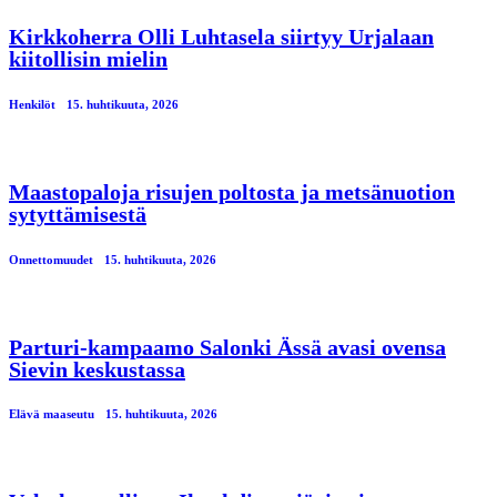
Kirkkoherra Olli Luhtasela siirtyy Urjalaan
kiitollisin mielin
Henkilöt
15. huhtikuuta, 2026
Maastopaloja risujen poltosta ja metsänuotion
sytyttämisestä
Onnettomuudet
15. huhtikuuta, 2026
Parturi-kampaamo Salonki Ässä avasi ovensa
Sievin keskustassa
Elävä maaseutu
15. huhtikuuta, 2026