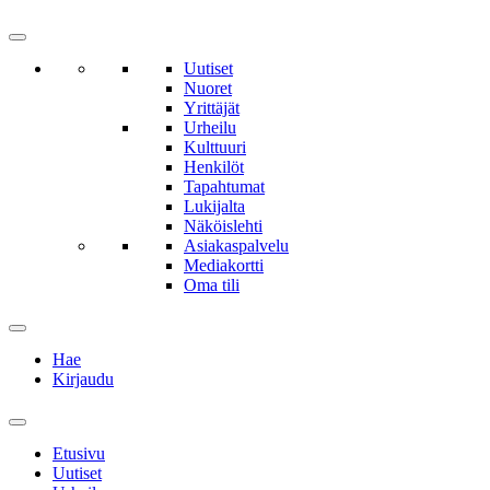
Uutiset
Nuoret
Yrittäjät
Urheilu
Kulttuuri
Henkilöt
Tapahtumat
Lukijalta
Näköislehti
Asiakaspalvelu
Mediakortti
Oma tili
Hae
Kirjaudu
Etusivu
Uutiset