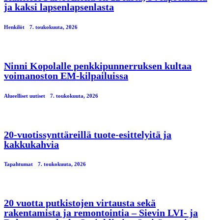
ja kaksi lapsenlapsenlasta
Henkilöt
7. toukokuuta, 2026
Ninni Kopolalle penkkipunnerruksen kultaa
voimanoston EM-kilpailuissa
Alueelliset uutiset
7. toukokuuta, 2026
20-vuotissynttäreillä tuote-esittelyitä ja
kakkukahvia
Tapahtumat
7. toukokuuta, 2026
20 vuotta putkistojen virtausta sekä
rakentamista ja remontointia – Sievin LVI- ja