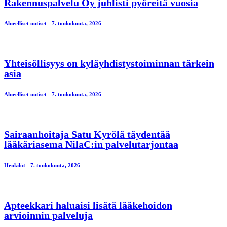
Rakennuspalvelu Oy juhlisti pyöreitä vuosia
Alueelliset uutiset
7. toukokuuta, 2026
Yhteisöllisyys on kyläyhdistystoiminnan tärkein
asia
Alueelliset uutiset
7. toukokuuta, 2026
Sairaanhoitaja Satu Kyrölä täydentää
lääkäriasema NilaC:in palvelutarjontaa
Henkilöt
7. toukokuuta, 2026
Apteekkari haluaisi lisätä lääkehoidon
arvioinnin palveluja