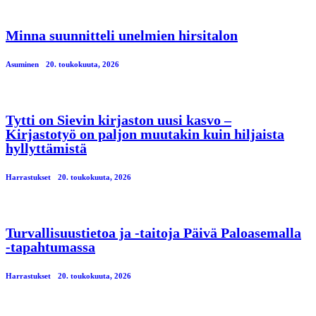
Minna suunnitteli unelmien hirsitalon
Asuminen
20. toukokuuta, 2026
Tytti on Sievin kirjaston uusi kasvo –
Kirjastotyö on paljon muutakin kuin hiljaista
hyllyttämistä
Harrastukset
20. toukokuuta, 2026
Turvallisuustietoa ja -taitoja Päivä Paloasemalla
-tapahtumassa
Harrastukset
20. toukokuuta, 2026