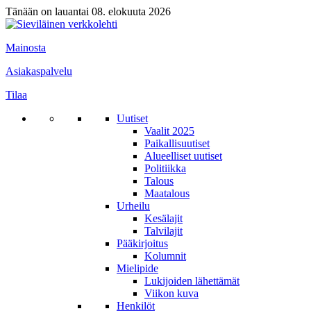
Tänään on lauantai 08. elokuuta 2026
Mainosta
Asiakaspalvelu
Tilaa
Uutiset
Vaalit 2025
Paikallisuutiset
Alueelliset uutiset
Politiikka
Talous
Maatalous
Urheilu
Kesälajit
Talvilajit
Pääkirjoitus
Kolumnit
Mielipide
Lukijoiden lähettämät
Viikon kuva
Henkilöt