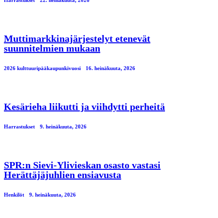
Harrastukset
22. heinäkuuta, 2026
Muttimarkkinajärjestelyt etenevät
suunnitelmien mukaan
2026 kulttuuripääkaupunkivuosi
16. heinäkuuta, 2026
Kesärieha liikutti ja viihdytti perheitä
Harrastukset
9. heinäkuuta, 2026
SPR:n Sievi-Ylivieskan osasto vastasi
Herättäjäjuhlien ensiavusta
Henkilöt
9. heinäkuuta, 2026