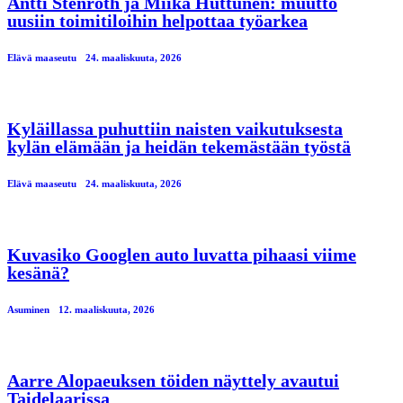
Antti Stenroth ja Miika Huttunen: muutto
uusiin toimitiloihin helpottaa työarkea
Elävä maaseutu
24. maaliskuuta, 2026
Kyläillassa puhuttiin naisten vaikutuksesta
kylän elämään ja heidän tekemästään työstä
Elävä maaseutu
24. maaliskuuta, 2026
Kuvasiko Googlen auto luvatta pihaasi viime
kesänä?
Asuminen
12. maaliskuuta, 2026
Aarre Alopaeuksen töiden näyttely avautui
Taidelaarissa