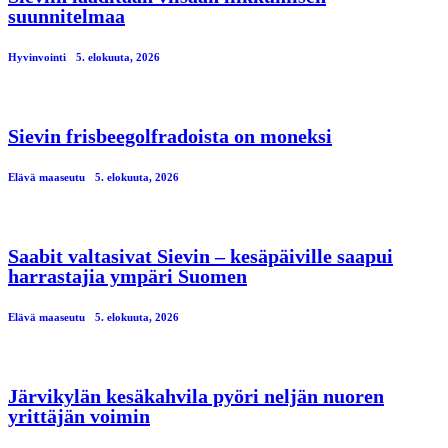
suunnitelmaa
Hyvinvointi
5. elokuuta, 2026
Sievin frisbeegolfradoista on moneksi
Elävä maaseutu
5. elokuuta, 2026
Saabit valtasivat Sievin – kesäpäiville saapui
harrastajia ympäri Suomen
Elävä maaseutu
5. elokuuta, 2026
Järvikylän kesäkahvila pyöri neljän nuoren
yrittäjän voimin