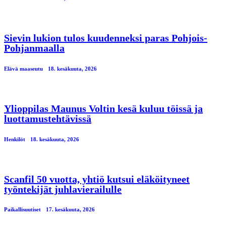
Sievin lukion tulos kuudenneksi paras Pohjois-
Pohjanmaalla
Elävä maaseutu
18. kesäkuuta, 2026
Ylioppilas Maunus Voltin kesä kuluu töissä ja
luottamustehtävissä
Henkilöt
18. kesäkuuta, 2026
Scanfil 50 vuotta, yhtiö kutsui eläköityneet
työntekijät juhlavierailulle
Paikallisuutiset
17. kesäkuuta, 2026