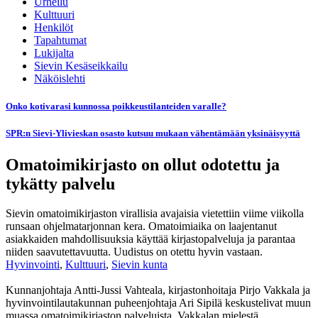
Urheilu
Kulttuuri
Henkilöt
Tapahtumat
Lukijalta
Sievin Kesäseikkailu
Näköislehti
Onko kotivarasi kunnossa poikkeustilanteiden varalle?
SPR:n Sievi-Ylivieskan osasto kutsuu mukaan vähentämään yksinäisyyttä
Omatoimikirjasto on ollut odotettu ja
tykätty palvelu
Sievin omatoimikirjaston virallisia avajaisia vietettiin viime viikolla
runsaan ohjelmatarjonnan kera. Omatoimiaika on laajentanut
asiakkaiden mahdollisuuksia käyttää kirjastopalveluja ja parantaa
niiden saavutettavuutta. Uudistus on otettu hyvin vastaan.
Hyvinvointi
,
Kulttuuri
,
Sievin kunta
Kunnanjohtaja Antti-Jussi Vahteala, kirjastonhoitaja Pirjo Vakkala ja
hyvinvointilautakunnan puheenjohtaja Ari Sipilä keskustelivat muun
muassa omatoimikirjaston palveluista. Vakkalan mielestä