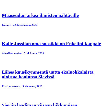
Maaseudun arkea ihmisten nähtäville
Eläimet
22. heinäkuuta, 2026
Kalle Jussilan oma suosikki on Enkelini-kappale
Alueelliset uutiset
5. elokuuta, 2026
Lähes kuusikymmentä uutta ekaluokkalaista
aloittaa koulunsa Sievissä
Elävä maaseutu
5. elokuuta, 2026
Sieviin laaditaan viisaan liikkumisen