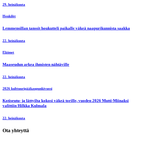
29. heinäkuuta
Henkilöt
Lemmensillan tanssit houkutteli paikalle väkeä naapurikunnista saakka
22. heinäkuuta
Eläimet
Maaseudun arkea ihmisten nähtäville
22. heinäkuuta
2026 kulttuuripääkaupunkivuosi
Kotiseutu- ja lättyilta kokosi väkeä torille, vuoden 2026 Mutti-Miinaksi
valittiin Hilkka Kulmala
22. heinäkuuta
Ota yhteyttä