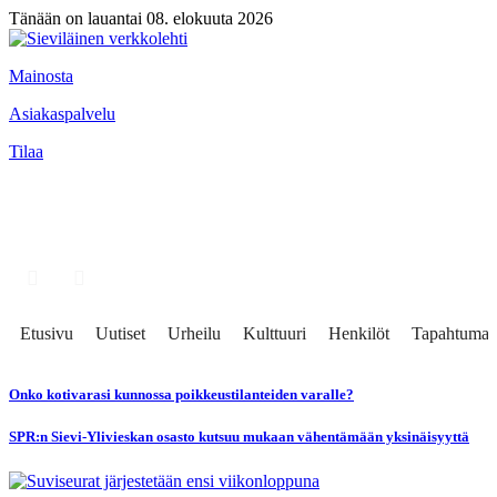
Tänään on lauantai 08. elokuuta 2026
Mainosta
Asiakaspalvelu
Tilaa
Etusivu
Uutiset
Urheilu
Kulttuuri
Henkilöt
Tapahtumat
Onko kotivarasi kunnossa poikkeustilanteiden varalle?
SPR:n Sievi-Ylivieskan osasto kutsuu mukaan vähentämään yksinäisyyttä