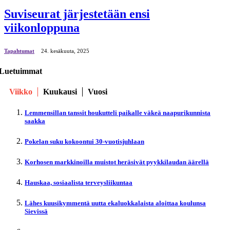
Suviseurat järjestetään ensi
viikonloppuna
Tapahtumat
24. kesäkuuta, 2025
Luetuimmat
Viikko
Kuukausi
Vuosi
Lemmensillan tanssit houkutteli paikalle väkeä naapurikunnista
saakka
Pokelan suku kokoontui 30-vuotisjuhlaan
Korhosen markkinoilla muistot heräsivät pyykkilaudan äärellä
Hauskaa, sosiaalista terveysliikuntaa
Lähes kuusikymmentä uutta ekaluokkalaista aloittaa koulunsa
Sievissä