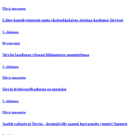
Elävä maaseutu
Lähes kuusikymmentä uutta ekaluokkalaista aloittaa koulunsa Sievissä
5. elokuuta
Hyvinvointi
Sieviin laaditaan viisaan liikkumisen suunnitelmaa
5. elokuuta
Elävä maaseutu
Sievin frisbeegolfradoista on moneksi
5. elokuuta
Elävä maaseutu
Saabit valtasivat Sievin – kesäpäiville saapui harrastajia ympäri Suomen