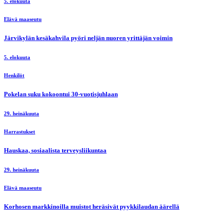
5. elokuuta
Elävä maaseutu
Järvikylän kesäkahvila pyöri neljän nuoren yrittäjän voimin
5. elokuuta
Henkilöt
Pokelan suku kokoontui 30-vuotisjuhlaan
29. heinäkuuta
Harrastukset
Hauskaa, sosiaalista terveysliikuntaa
29. heinäkuuta
Elävä maaseutu
Korhosen markkinoilla muistot heräsivät pyykkilaudan äärellä