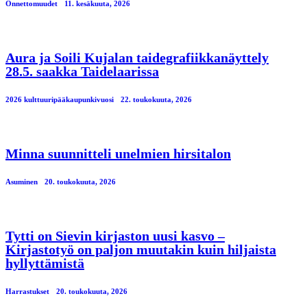
Onnettomuudet
11. kesäkuuta, 2026
Aura ja Soili Kujalan taidegrafiikkanäyttely
28.5. saakka Taidelaarissa
2026 kulttuuripääkaupunkivuosi
22. toukokuuta, 2026
Minna suunnitteli unelmien hirsitalon
Asuminen
20. toukokuuta, 2026
Tytti on Sievin kirjaston uusi kasvo –
Kirjastotyö on paljon muutakin kuin hiljaista
hyllyttämistä
Harrastukset
20. toukokuuta, 2026