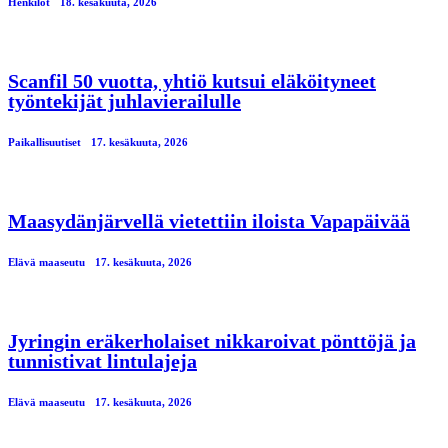
Henkilöt
18. kesäkuuta, 2026
Scanfil 50 vuotta, yhtiö kutsui eläköityneet
työntekijät juhlavierailulle
Paikallisuutiset
17. kesäkuuta, 2026
Maasydänjärvellä vietettiin iloista Vapapäivää
Elävä maaseutu
17. kesäkuuta, 2026
Jyringin eräkerholaiset nikkaroivat pönttöjä ja
tunnistivat lintulajeja
Elävä maaseutu
17. kesäkuuta, 2026