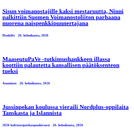
Sisun voimanostajille kaksi mestaruutta, Ninni
palkittiin Suomen Voimanostoliiton parhaana
nuorena naispenkkipunnertajana
Henkilöt
26. helmikuuta, 2026
MaaseutuPaVe -tutkimushankkeen illassa
koottiin palautetta kansallisen päätöksenteon
tueksi
Asuminen
26. helmikuuta, 2026
Jussinpekan koulussa vieraili Nordplus-oppilaita
Tanskasta ja Islannista
2026 kulttuuripääkaupunkivuosi
26. helmikuuta, 2026