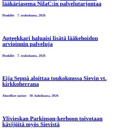
lääkäriasema NilaC:in palvelutarjontaa
Henkilöt
7. toukokuuta, 2026
Apteekkari haluaisi lisätä lääkehoidon
arvioinnin palveluja
Henkilöt
7. toukokuuta, 2026
Eija Seppä aloittaa toukokuussa Sievin vt.
kirkkoherrana
Alueelliset uutiset
30. huhtikuuta, 2026
Ylivieskan Parkinson-kerhoon toivotaan
kävijöitä myös Sievistä