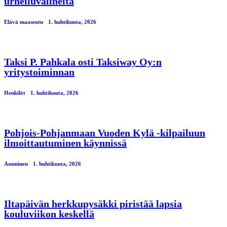
urheiluvälineitä
Elävä maaseutu
1. huhtikuuta, 2026
Taksi P. Pahkala osti Taksiway Oy:n
yritystoiminnan
Henkilöt
1. huhtikuuta, 2026
Pohjois-Pohjanmaan Vuoden Kylä -kilpailuun
ilmoittautuminen käynnissä
Asuminen
1. huhtikuuta, 2026
Iltapäivän herkkupysäkki piristää lapsia
kouluviikon keskellä