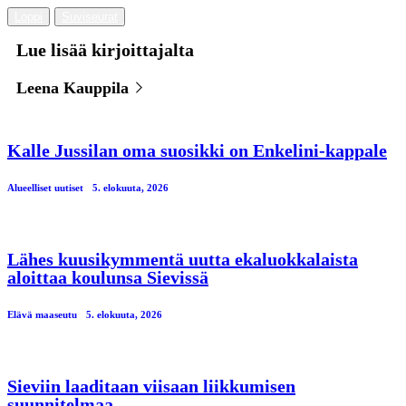
Loppi
Suviseurat
Lue lisää kirjoittajalta
Leena Kauppila
Kalle Jussilan oma suosikki on Enkelini-kappale
Alueelliset uutiset
5. elokuuta, 2026
Lähes kuusikymmentä uutta ekaluokkalaista
aloittaa koulunsa Sievissä
Elävä maaseutu
5. elokuuta, 2026
Sieviin laaditaan viisaan liikkumisen
suunnitelmaa