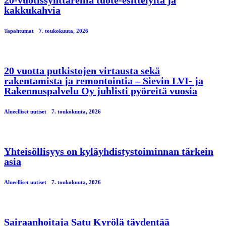
kakkukahvia
Tapahtumat
7. toukokuuta, 2026
20 vuotta putkistojen virtausta sekä
rakentamista ja remontointia – Sievin LVI- ja
Rakennuspalvelu Oy juhlisti pyöreitä vuosia
Alueelliset uutiset
7. toukokuuta, 2026
Yhteisöllisyys on kyläyhdistystoiminnan tärkein
asia
Alueelliset uutiset
7. toukokuuta, 2026
Sairaanhoitaja Satu Kyrölä täydentää