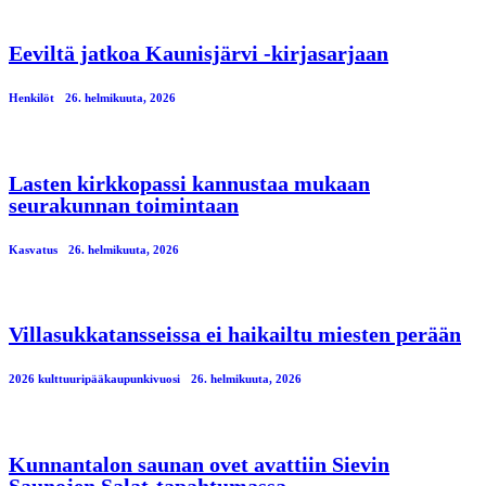
Eeviltä jatkoa Kaunisjärvi -kirjasarjaan
Henkilöt
26. helmikuuta, 2026
Lasten kirkkopassi kannustaa mukaan
seurakunnan toimintaan
Kasvatus
26. helmikuuta, 2026
Villasukkatansseissa ei haikailtu miesten perään
2026 kulttuuripääkaupunkivuosi
26. helmikuuta, 2026
Kunnantalon saunan ovet avattiin Sievin