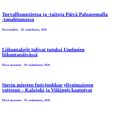
Turvallisuustietoa ja -taitoja Päivä Paloasemalla
-tapahtumassa
Harrastukset
20. toukokuuta, 2026
Liikuntalajit tulivat tutuksi Unelmien
liikuntapäivässä
Elävä maaseutu
20. toukokuuta, 2026
Sievin miesten futisjoukkue ylivoimaiseen
voittoon – Kalajoki ja Viikingit kaatuivat
Elävä maaseutu
19. toukokuuta, 2026