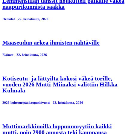
Lemmensillan tanssit houkutteli paikalle väkeä
naapurikunnista saakka
Henkilöt
22. heinäkuuta, 2026
Maaseudun arkea ihmisten nähtäville
Eläimet
22. heinäkuuta, 2026
Kotiseutu- ja lättyilta kokosi väkeä torille,
vuoden 2026 Mutti-Miinaksi valittiin Hilkka
Kulmala
2026 kulttuuripääkaupunkivuosi
22. heinäkuuta, 2026
Muttimarkkinoilla loppuunmyytiin kaikki
mutti, noin 2900 annosta teki kauppansa