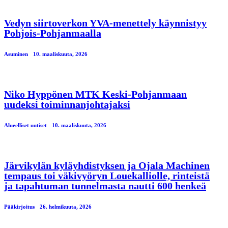
Vedyn siirtoverkon YVA-menettely käynnistyy
Pohjois-Pohjanmaalla
Asuminen
10. maaliskuuta, 2026
Niko Hyppönen MTK Keski-Pohjanmaan
uudeksi toiminnanjohtajaksi
Alueelliset uutiset
10. maaliskuuta, 2026
Järvikylän kyläyhdistyksen ja Ojala Machinen
tempaus toi väkivyöryn Louekalliolle, rinteistä
ja tapahtuman tunnelmasta nautti 600 henkeä
Pääkirjoitus
26. helmikuuta, 2026