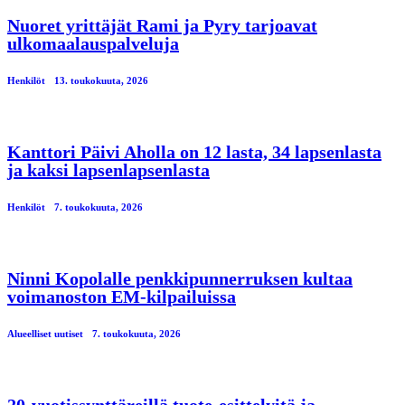
Nuoret yrittäjät Rami ja Pyry tarjoavat
ulkomaalauspalveluja
Henkilöt
13. toukokuuta, 2026
Kanttori Päivi Aholla on 12 lasta, 34 lapsenlasta
ja kaksi lapsenlapsenlasta
Henkilöt
7. toukokuuta, 2026
Ninni Kopolalle penkkipunnerruksen kultaa
voimanoston EM-kilpailuissa
Alueelliset uutiset
7. toukokuuta, 2026
20-vuotissynttäreillä tuote-esittelyitä ja