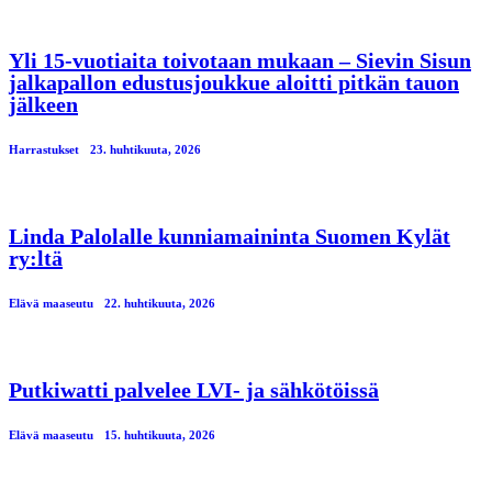
Yli 15-vuotiaita toivotaan mukaan – Sievin Sisun
jalkapallon edustusjoukkue aloitti pitkän tauon
jälkeen
Harrastukset
23. huhtikuuta, 2026
Linda Palolalle kunniamaininta Suomen Kylät
ry:ltä
Elävä maaseutu
22. huhtikuuta, 2026
Putkiwatti palvelee LVI- ja sähkötöissä
Elävä maaseutu
15. huhtikuuta, 2026