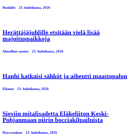
Henkilöt
23. huhtikuuta, 2026
Herättäjäjuhlille etsitään vielä lisää
majoituspaikkoja
Alueelliset uutiset
23. huhtikuuta, 2026
Hanhi katkaisi sähköt ja aiheutti maastopalon
Eläimet
23. huhtikuuta, 2026
Sieviin mitalisadetta Eläkeliiton Keski-
Pohjanmaan piirin bocciakilpailuista
Harrastukset
23. huhtikuuta, 2026