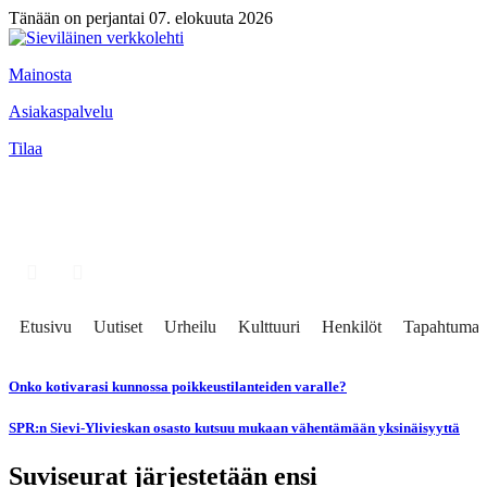
Tänään on perjantai 07. elokuuta 2026
Mainosta
Asiakaspalvelu
Tilaa
Etusivu
Uutiset
Urheilu
Kulttuuri
Henkilöt
Tapahtumat
Onko kotivarasi kunnossa poikkeustilanteiden varalle?
SPR:n Sievi-Ylivieskan osasto kutsuu mukaan vähentämään yksinäisyyttä
Suviseurat järjestetään ensi