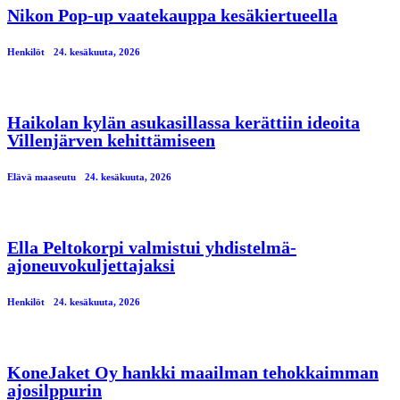
Nikon Pop-up vaatekauppa kesäkiertueella
Henkilöt
24. kesäkuuta, 2026
Haikolan kylän asukasillassa kerättiin ideoita
Villenjärven kehittämiseen
Elävä maaseutu
24. kesäkuuta, 2026
Ella Peltokorpi valmistui yhdistelmä-
ajoneuvokuljettajaksi
Henkilöt
24. kesäkuuta, 2026
KoneJaket Oy hankki maailman tehokkaimman
ajosilppurin