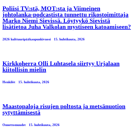
Poliisi TV:stä, MOT:sta ja Viimeinen
johtolanka-podcastista tunnettu rikostoimittaja
Marko Niemi Sievissä. Löytyykö Sievistä
lisätietoa Juha Valkolan mystiseen katoamiseen?
2026 kulttuuripääkaupunkivuosi
15. huhtikuuta, 2026
Kirkkoherra Olli Luhtasela siirtyy Urjalaan
kiitollisin mielin
Henkilöt
15. huhtikuuta, 2026
Maastopaloja risujen poltosta ja metsänuotion
sytyttämisestä
Onnettomuudet
15. huhtikuuta, 2026