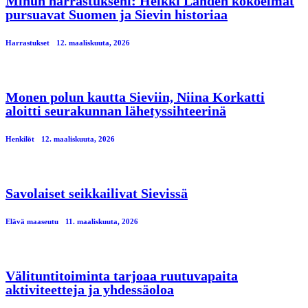
Minun harrastukseni: Heikki Lahden kokoelmat
pursuavat Suomen ja Sievin historiaa
Harrastukset
12. maaliskuuta, 2026
Monen polun kautta Sieviin, Niina Korkatti
aloitti seurakunnan lähetyssihteerinä
Henkilöt
12. maaliskuuta, 2026
Savolaiset seikkailivat Sievissä
Elävä maaseutu
11. maaliskuuta, 2026
Välituntitoiminta tarjoaa ruutuvapaita
aktiviteetteja ja yhdessäoloa