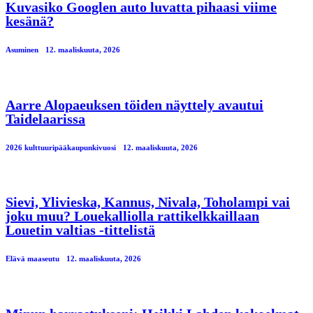
Kuvasiko Googlen auto luvatta pihaasi viime
kesänä?
Asuminen
12. maaliskuuta, 2026
Aarre Alopaeuksen töiden näyttely avautui
Taidelaarissa
2026 kulttuuripääkaupunkivuosi
12. maaliskuuta, 2026
Sievi, Ylivieska, Kannus, Nivala, Toholampi vai
joku muu? Louekalliolla rattikelkkaillaan
Louetin valtias -tittelistä
Elävä maaseutu
12. maaliskuuta, 2026