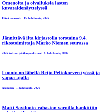
Omenoita ja oivalluksia lasten
kuvataidenäyttelyssä
Elävä maaseutu
15. huhtikuuta, 2026
Jännittävä ilta kirjastolla torstaina 9.4.
rikostoimittaja Marko Niemen seurassa
2026 kulttuuripääkaupunkivuosi
1. huhtikuuta, 2026
Luonto on lähellä Reijo Peltokorven työssä ja
vapaa-ajalla
Asuminen
1. huhtikuuta, 2026
Matti Saviluoto-rahaston varoilla hankittiin