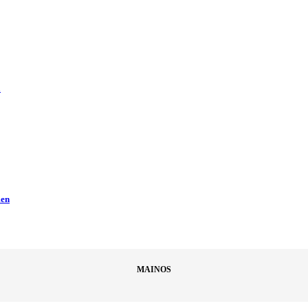
ä
men
MAINOS