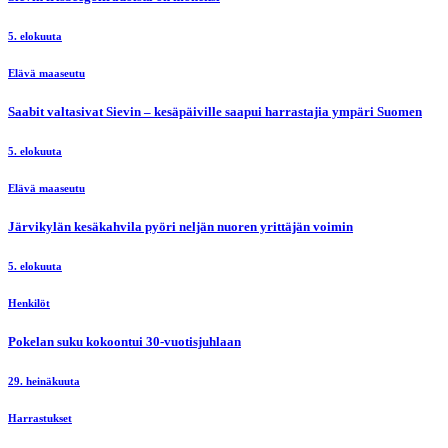
5. elokuuta
Elävä maaseutu
Saabit valtasivat Sievin – kesäpäiville saapui harrastajia ympäri Suomen
5. elokuuta
Elävä maaseutu
Järvikylän kesäkahvila pyöri neljän nuoren yrittäjän voimin
5. elokuuta
Henkilöt
Pokelan suku kokoontui 30-vuotisjuhlaan
29. heinäkuuta
Harrastukset