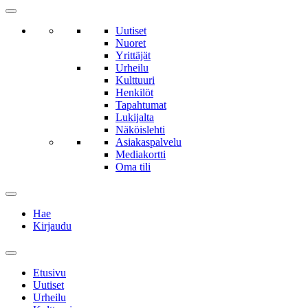
Uutiset
Nuoret
Yrittäjät
Urheilu
Kulttuuri
Henkilöt
Tapahtumat
Lukijalta
Näköislehti
Asiakaspalvelu
Mediakortti
Oma tili
Hae
Kirjaudu
Etusivu
Uutiset
Urheilu