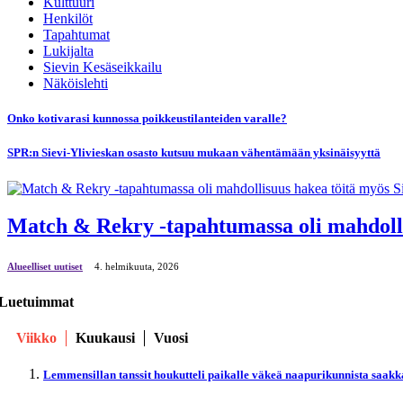
Kulttuuri
Henkilöt
Tapahtumat
Lukijalta
Sievin Kesäseikkailu
Näköislehti
Onko kotivarasi kunnossa poikkeustilanteiden varalle?
SPR:n Sievi-Ylivieskan osasto kutsuu mukaan vähentämään yksinäisyyttä
Match & Rekry -tapahtumassa oli mahdolli
Alueelliset uutiset
4. helmikuuta, 2026
Luetuimmat
Viikko
Kuukausi
Vuosi
Lemmensillan tanssit houkutteli paikalle väkeä naapurikunnista saakk