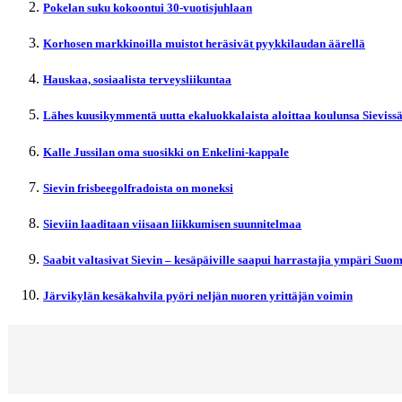
Pokelan suku kokoontui 30-vuotisjuhlaan
Korhosen markkinoilla muistot heräsivät pyykkilaudan äärellä
Hauskaa, sosiaalista terveysliikuntaa
Lähes kuusikymmentä uutta ekaluokkalaista aloittaa koulunsa Sieviss
Kalle Jussilan oma suosikki on Enkelini-kappale
Sievin frisbeegolfradoista on moneksi
Sieviin laaditaan viisaan liikkumisen suunnitelmaa
Saabit valtasivat Sievin – kesäpäiville saapui harrastajia ympäri Suo
Järvikylän kesäkahvila pyöri neljän nuoren yrittäjän voimin