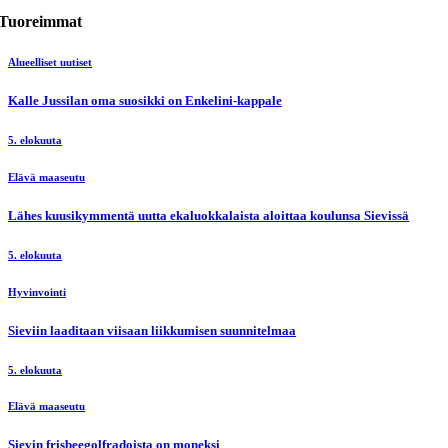
Tuoreimmat
Alueelliset uutiset
Kalle Jussilan oma suosikki on Enkelini-kappale
5. elokuuta
Elävä maaseutu
Lähes kuusikymmentä uutta ekaluokkalaista aloittaa koulunsa Sievissä
5. elokuuta
Hyvinvointi
Sieviin laaditaan viisaan liikkumisen suunnitelmaa
5. elokuuta
Elävä maaseutu
Sievin frisbeegolfradoista on moneksi