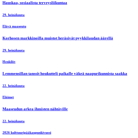
Hauskaa, sosiaalista terveysliikuntaa
29. heinäkuuta
Elävä maaseutu
Korhosen markkinoilla muistot heräsivät pyykkilaudan äärellä
29. heinäkuuta
Henkilöt
Lemmensillan tanssit houkutteli paikalle väkeä naapurikunnista saakka
22. heinäkuuta
Eläimet
Maaseudun arkea ihmisten nähtäville
22. heinäkuuta
2026 kulttuuripääkaupunkivuosi