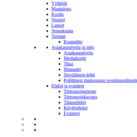
Yrittäjät
Maatalous
Koulu
Nuoret
Lapset
Seurakunta
Teemat
Kuntaliite
Asiakaspalvelu ja info
Asiakaspalvelu
Mediakortti
Tilaa
Hinnasto
Sieviläinen-lehti
Poliittisen mainonnan avoimuusilmoit
Ehdot ja evästeet
Tietosuojaseloste
Tietosuojakuvaus
Tilausehdot
Käyttöehdot
Evästeet