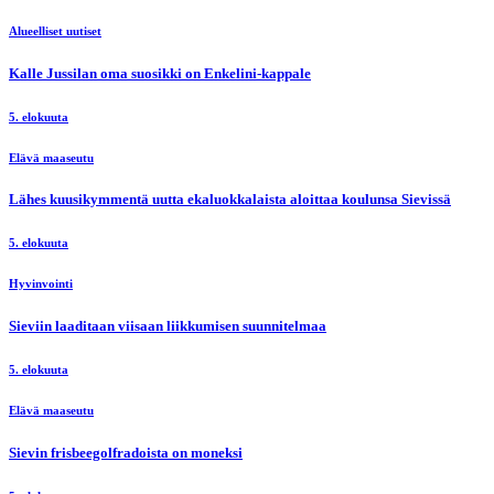
Alueelliset uutiset
Kalle Jussilan oma suosikki on Enkelini-kappale
5. elokuuta
Elävä maaseutu
Lähes kuusikymmentä uutta ekaluokkalaista aloittaa koulunsa Sievissä
5. elokuuta
Hyvinvointi
Sieviin laaditaan viisaan liikkumisen suunnitelmaa
5. elokuuta
Elävä maaseutu
Sievin frisbeegolfradoista on moneksi