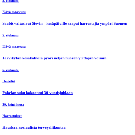
5. elokuuta
Elävä maaseutu
Saabit valtasivat Sievin – kesäpäiville saapui harrastajia ympäri Suomen
5. elokuuta
Elävä maaseutu
Järvikylän kesäkahvila pyöri neljän nuoren yrittäjän voimin
5. elokuuta
Henkilöt
Pokelan suku kokoontui 30-vuotisjuhlaan
29. heinäkuuta
Harrastukset
Hauskaa, sosiaalista terveysliikuntaa