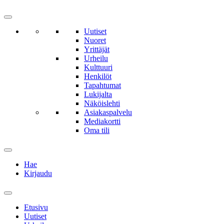
Uutiset
Nuoret
Yrittäjät
Urheilu
Kulttuuri
Henkilöt
Tapahtumat
Lukijalta
Näköislehti
Asiakaspalvelu
Mediakortti
Oma tili
Hae
Kirjaudu
Etusivu
Uutiset