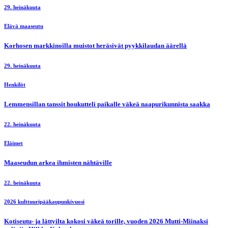
29. heinäkuuta
Elävä maaseutu
Korhosen markkinoilla muistot heräsivät pyykkilaudan äärellä
29. heinäkuuta
Henkilöt
Lemmensillan tanssit houkutteli paikalle väkeä naapurikunnista saakka
22. heinäkuuta
Eläimet
Maaseudun arkea ihmisten nähtäville
22. heinäkuuta
2026 kulttuuripääkaupunkivuosi
Kotiseutu- ja lättyilta kokosi väkeä torille, vuoden 2026 Mutti-Miinaksi