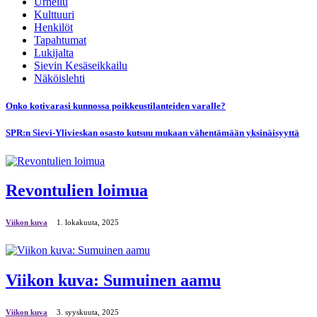
Urheilu
Kulttuuri
Henkilöt
Tapahtumat
Lukijalta
Sievin Kesäseikkailu
Näköislehti
Onko kotivarasi kunnossa poikkeustilanteiden varalle?
SPR:n Sievi-Ylivieskan osasto kutsuu mukaan vähentämään yksinäisyyttä
Revontulien loimua
Viikon kuva
1. lokakuuta, 2025
Viikon kuva: Sumuinen aamu
Viikon kuva
3. syyskuuta, 2025