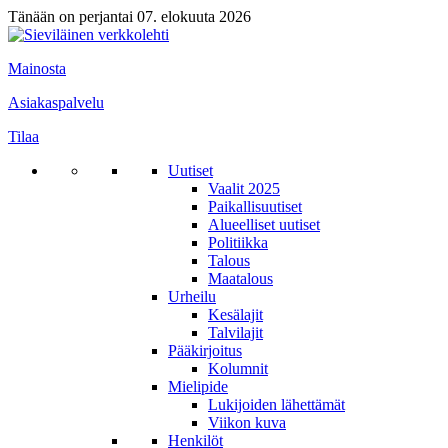
Tänään on perjantai 07. elokuuta 2026
Mainosta
Asiakaspalvelu
Tilaa
Uutiset
Vaalit 2025
Paikallisuutiset
Alueelliset uutiset
Politiikka
Talous
Maatalous
Urheilu
Kesälajit
Talvilajit
Pääkirjoitus
Kolumnit
Mielipide
Lukijoiden lähettämät
Viikon kuva
Henkilöt