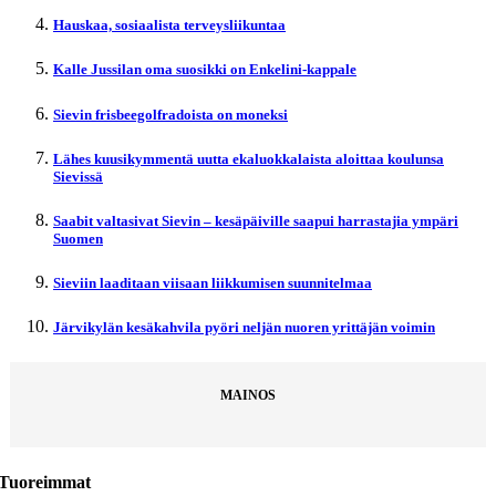
Hauskaa, sosiaalista terveysliikuntaa
Kalle Jussilan oma suosikki on Enkelini-kappale
Sievin frisbeegolfradoista on moneksi
Lähes kuusikymmentä uutta ekaluokkalaista aloittaa koulunsa
Sievissä
Saabit valtasivat Sievin – kesäpäiville saapui harrastajia ympäri
Suomen
Sieviin laaditaan viisaan liikkumisen suunnitelmaa
Järvikylän kesäkahvila pyöri neljän nuoren yrittäjän voimin
MAINOS
Tuoreimmat