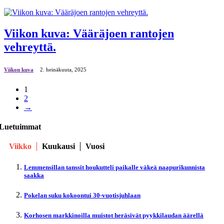
Viikon kuva: Vääräjoen rantojen
vehreyttä.
Viikon kuva
2. heinäkuuta, 2025
1
2
→
Luetuimmat
Viikko
Kuukausi
Vuosi
Lemmensillan tanssit houkutteli paikalle väkeä naapurikunnista
saakka
Pokelan suku kokoontui 30-vuotisjuhlaan
Korhosen markkinoilla muistot heräsivät pyykkilaudan äärellä