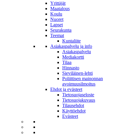
Yrittäjät
Maatalous
Koulu
Nuoret
Lapset
Seurakunta
Teemat
Kuntaliite
Asiakaspalvelu ja info
Asiakaspalvelu
Mediakortti
Tilaa
Hinnasto
Sieviläinen-lehti
Poliittisen mainonnan
avoimuusilmoitus
Ehdot ja evästeet
Tietosuojaseloste
Tietosuojakuvaus
Tilausehdot
Käyttöehdot
Evästeet