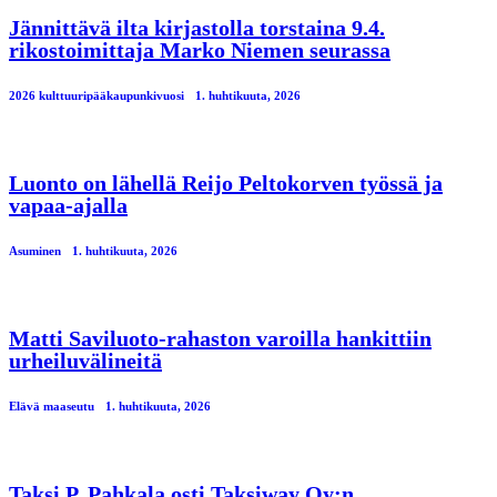
Jännittävä ilta kirjastolla torstaina 9.4.
rikostoimittaja Marko Niemen seurassa
2026 kulttuuripääkaupunkivuosi
1. huhtikuuta, 2026
Luonto on lähellä Reijo Peltokorven työssä ja
vapaa-ajalla
Asuminen
1. huhtikuuta, 2026
Matti Saviluoto-rahaston varoilla hankittiin
urheiluvälineitä
Elävä maaseutu
1. huhtikuuta, 2026
Taksi P. Pahkala osti Taksiway Oy:n