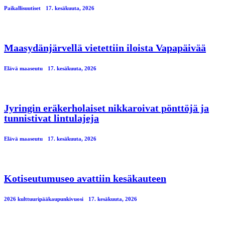
Paikallisuutiset
17. kesäkuuta, 2026
Maasydänjärvellä vietettiin iloista Vapapäivää
Elävä maaseutu
17. kesäkuuta, 2026
Jyringin eräkerholaiset nikkaroivat pönttöjä ja
tunnistivat lintulajeja
Elävä maaseutu
17. kesäkuuta, 2026
Kotiseutumuseo avattiin kesäkauteen
2026 kulttuuripääkaupunkivuosi
17. kesäkuuta, 2026