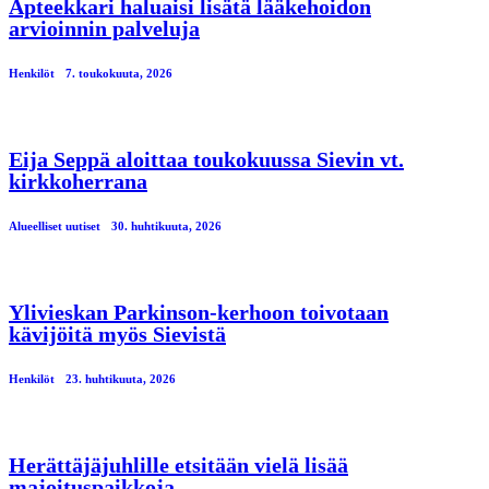
Apteekkari haluaisi lisätä lääkehoidon
arvioinnin palveluja
Henkilöt
7. toukokuuta, 2026
Eija Seppä aloittaa toukokuussa Sievin vt.
kirkkoherrana
Alueelliset uutiset
30. huhtikuuta, 2026
Ylivieskan Parkinson-kerhoon toivotaan
kävijöitä myös Sievistä
Henkilöt
23. huhtikuuta, 2026
Herättäjäjuhlille etsitään vielä lisää
majoituspaikkoja