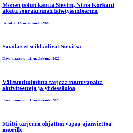
Monen polun kautta Sieviin, Niina Korkatti
aloitti seurakunnan lähetyssihteerinä
Henkilöt
12. maaliskuuta, 2026
Savolaiset seikkailivat Sievissä
Elävä maaseutu
11. maaliskuuta, 2026
Välituntitoiminta tarjoaa ruutuvapaita
aktiviteetteja ja yhdessäoloa
Elävä maaseutu
11. maaliskuuta, 2026
Miitti tarjoaaa ohjattua vapaa-ajanviettoa
nuorille