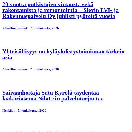
20 vuotta putkistojen virtausta sekä
rakentamista ja remontointia – Sievin LVI- ja
Rakennuspalvelu Oy juhlisti pyöreitä vuosia
Alueelliset uutiset
7. toukokuuta, 2026
Yhteisöllisyys on kyläyhdistystoiminnan tärkein
asia
Alueelliset uutiset
7. toukokuuta, 2026
Sairaanhoitaja Satu Kyrölä täydentää
lääkäriasema NilaC:in palvelutarjontaa
Henkilöt
7. toukokuuta, 2026