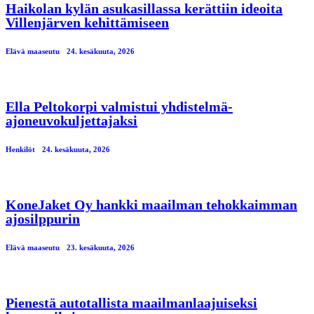
Haikolan kylän asukasillassa kerättiin ideoita
Villenjärven kehittämiseen
Elävä maaseutu
24. kesäkuuta, 2026
Ella Peltokorpi valmistui yhdistelmä-
ajoneuvokuljettajaksi
Henkilöt
24. kesäkuuta, 2026
KoneJaket Oy hankki maailman tehokkaimman
ajosilppurin
Elävä maaseutu
23. kesäkuuta, 2026
Pienestä autotallista maailmanlaajuiseksi