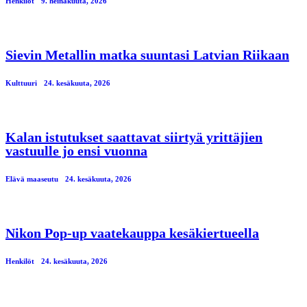
Henkilöt
9. heinäkuuta, 2026
Sievin Metallin matka suuntasi Latvian Riikaan
Kulttuuri
24. kesäkuuta, 2026
Kalan istutukset saattavat siirtyä yrittäjien
vastuulle jo ensi vuonna
Elävä maaseutu
24. kesäkuuta, 2026
Nikon Pop-up vaatekauppa kesäkiertueella
Henkilöt
24. kesäkuuta, 2026