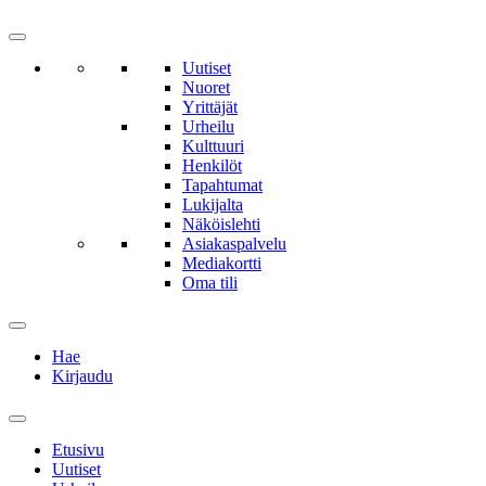
Uutiset
Nuoret
Yrittäjät
Urheilu
Kulttuuri
Henkilöt
Tapahtumat
Lukijalta
Näköislehti
Asiakaspalvelu
Mediakortti
Oma tili
Hae
Kirjaudu
Etusivu
Uutiset