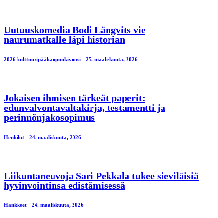
Uutuuskomedia Bodi Längvits vie
naurumatkalle läpi historian
2026 kulttuuripääkaupunkivuosi
25. maaliskuuta, 2026
Jokaisen ihmisen tärkeät paperit:
edunvalvontavaltakirja, testamentti ja
perinnönjakosopimus
Henkilöt
24. maaliskuuta, 2026
Liikuntaneuvoja Sari Pekkala tukee sieviläisiä
hyvinvointinsa edistämisessä
Hankkeet
24. maaliskuuta, 2026