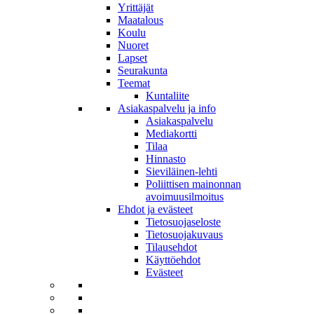
Yrittäjät
Maatalous
Koulu
Nuoret
Lapset
Seurakunta
Teemat
Kuntaliite
Asiakaspalvelu ja info
Asiakaspalvelu
Mediakortti
Tilaa
Hinnasto
Sieviläinen-lehti
Poliittisen mainonnan
avoimuusilmoitus
Ehdot ja evästeet
Tietosuojaseloste
Tietosuojakuvaus
Tilausehdot
Käyttöehdot
Evästeet