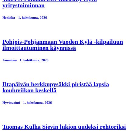
yritystoiminnan
Henkilöt
1. huhtikuuta, 2026
Pohjois-Pohjanmaan Vuoden Kylä -kilpailuun
ilmoittautuminen käynnissä
Asuminen
1. huhtikuuta, 2026
Iltapäivän herkkupysäkki piristää lapsia
kouluviikon keskellä
Hyvinvointi
1. huhtikuuta, 2026
Tuomas Kulha Sievin lukion uudeksi rehtoriksi