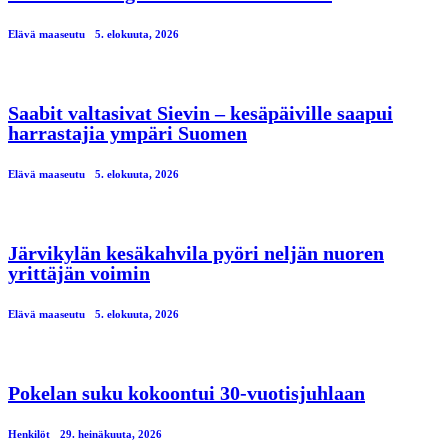
Elävä maaseutu
5. elokuuta, 2026
Saabit valtasivat Sievin – kesäpäiville saapui
harrastajia ympäri Suomen
Elävä maaseutu
5. elokuuta, 2026
Järvikylän kesäkahvila pyöri neljän nuoren
yrittäjän voimin
Elävä maaseutu
5. elokuuta, 2026
Pokelan suku kokoontui 30-vuotisjuhlaan
Henkilöt
29. heinäkuuta, 2026