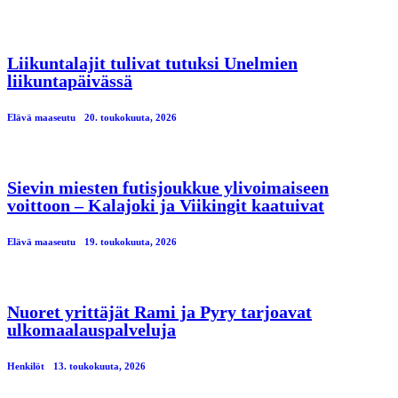
Liikuntalajit tulivat tutuksi Unelmien
liikuntapäivässä
Elävä maaseutu
20. toukokuuta, 2026
Sievin miesten futisjoukkue ylivoimaiseen
voittoon – Kalajoki ja Viikingit kaatuivat
Elävä maaseutu
19. toukokuuta, 2026
Nuoret yrittäjät Rami ja Pyry tarjoavat
ulkomaalauspalveluja
Henkilöt
13. toukokuuta, 2026