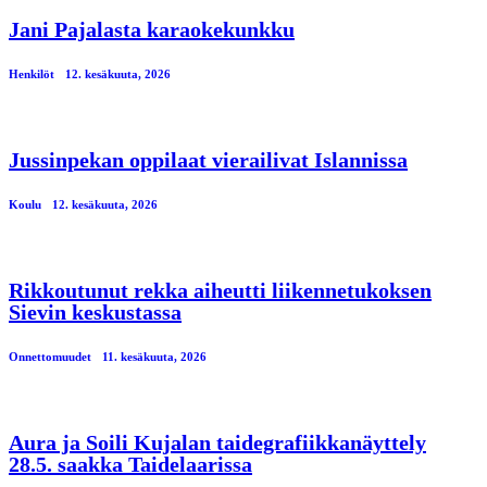
Jani Pajalasta karaokekunkku
Henkilöt
12. kesäkuuta, 2026
Jussinpekan oppilaat vierailivat Islannissa
Koulu
12. kesäkuuta, 2026
Rikkoutunut rekka aiheutti liikennetukoksen
Sievin keskustassa
Onnettomuudet
11. kesäkuuta, 2026
Aura ja Soili Kujalan taidegrafiikkanäyttely
28.5. saakka Taidelaarissa