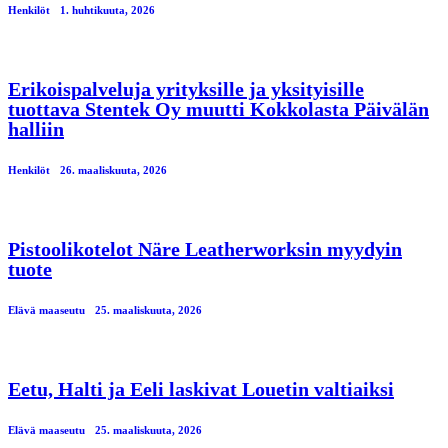
Henkilöt
1. huhtikuuta, 2026
Erikoispalveluja yrityksille ja yksityisille
tuottava Stentek Oy muutti Kokkolasta Päivälän
halliin
Henkilöt
26. maaliskuuta, 2026
Pistoolikotelot Näre Leatherworksin myydyin
tuote
Elävä maaseutu
25. maaliskuuta, 2026
Eetu, Halti ja Eeli laskivat Louetin valtiaiksi
Elävä maaseutu
25. maaliskuuta, 2026