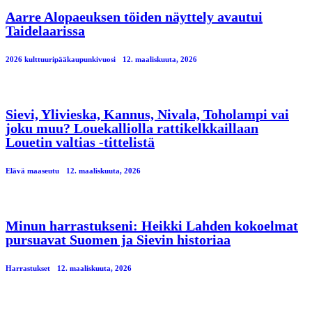
Aarre Alopaeuksen töiden näyttely avautui
Taidelaarissa
2026 kulttuuripääkaupunkivuosi
12. maaliskuuta, 2026
Sievi, Ylivieska, Kannus, Nivala, Toholampi vai
joku muu? Louekalliolla rattikelkkaillaan
Louetin valtias -tittelistä
Elävä maaseutu
12. maaliskuuta, 2026
Minun harrastukseni: Heikki Lahden kokoelmat
pursuavat Suomen ja Sievin historiaa
Harrastukset
12. maaliskuuta, 2026