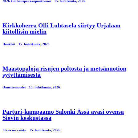
2026 kulttuuripääkaupunkivuosi
15. huhtikuuta, 2026
Kirkkoherra Olli Luhtasela siirtyy Urjalaan
kiitollisin mielin
Henkilöt
15. huhtikuuta, 2026
Maastopaloja risujen poltosta ja metsänuotion
sytyttämisestä
Onnettomuudet
15. huhtikuuta, 2026
Parturi-kampaamo Salonki Ässä avasi ovensa
Sievin keskustassa
Elävä maaseutu
15. huhtikuuta, 2026