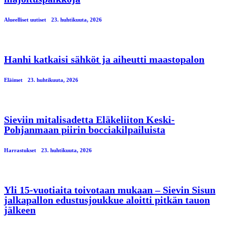
Alueelliset uutiset
23. huhtikuuta, 2026
Hanhi katkaisi sähköt ja aiheutti maastopalon
Eläimet
23. huhtikuuta, 2026
Sieviin mitalisadetta Eläkeliiton Keski-
Pohjanmaan piirin bocciakilpailuista
Harrastukset
23. huhtikuuta, 2026
Yli 15-vuotiaita toivotaan mukaan – Sievin Sisun
jalkapallon edustusjoukkue aloitti pitkän tauon
jälkeen