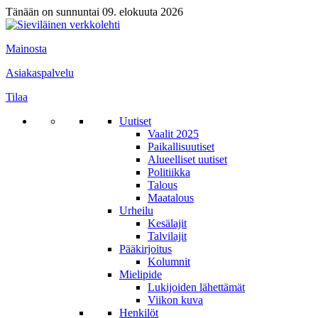
Tänään on sunnuntai 09. elokuuta 2026
Mainosta
Asiakaspalvelu
Tilaa
Uutiset
Vaalit 2025
Paikallisuutiset
Alueelliset uutiset
Politiikka
Talous
Maatalous
Urheilu
Kesälajit
Talvilajit
Pääkirjoitus
Kolumnit
Mielipide
Lukijoiden lähettämät
Viikon kuva
Henkilöt