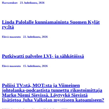
Harrastukset
23. huhtikuuta, 2026
Linda Palolalle kunniamaininta Suomen Kylät
ry:ltä
Elävä maaseutu
22. huhtikuuta, 2026
Putkiwatti palvelee LVI- ja sähkötöissä
Elävä maaseutu
15. huhtikuuta, 2026
Poliisi TV:stä, MOT:sta ja Viimeinen
johtolanka-podcastista tunnettu rikostoimittaja
Marko Niemi Sievissä. Löytyykö Sievistä
lisätietoa Juha Valkolan mystiseen katoamiseen?