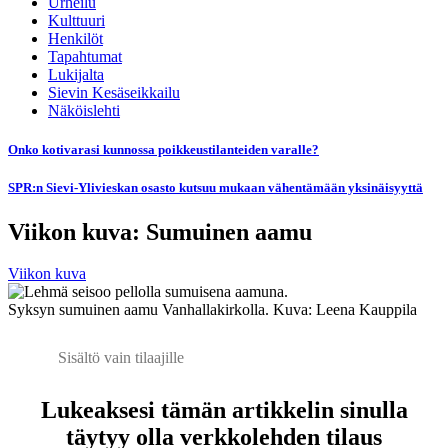
Urheilu
Kulttuuri
Henkilöt
Tapahtumat
Lukijalta
Sievin Kesäseikkailu
Näköislehti
Onko kotivarasi kunnossa poikkeustilanteiden varalle?
SPR:n Sievi-Ylivieskan osasto kutsuu mukaan vähentämään yksinäisyyttä
Viikon kuva: Sumuinen aamu
Viikon kuva
Syksyn sumuinen aamu Vanhallakirkolla. Kuva: Leena Kauppila
Sisältö vain tilaajille
Lukeaksesi tämän artikkelin sinulla
täytyy olla verkkolehden tilaus