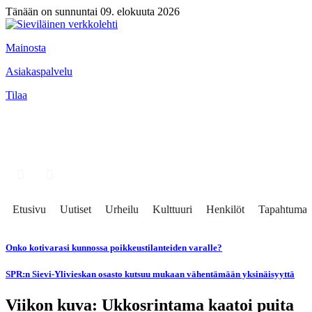
Tänään on sunnuntai 09. elokuuta 2026
Mainosta
Asiakaspalvelu
Tilaa
Etusivu
Uutiset
Urheilu
Kulttuuri
Henkilöt
Tapahtumat
Onko kotivarasi kunnossa poikkeustilanteiden varalle?
SPR:n Sievi-Ylivieskan osasto kutsuu mukaan vähentämään yksinäisyyttä
Viikon kuva: Ukkosrintama kaatoi puita