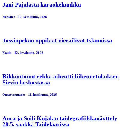
Jani Pajalasta karaokekunkku
Henkilöt
12. kesäkuuta, 2026
Jussinpekan oppilaat vierailivat Islannissa
Koulu
12. kesäkuuta, 2026
Rikkoutunut rekka aiheutti liikennetukoksen
Sievin keskustassa
Onnettomuudet
11. kesäkuuta, 2026
Aura ja Soili Kujalan taidegrafiikkanäyttely
28.5. saakka Taidelaarissa