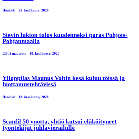
Henkilöt
23. kesäkuuta, 2026
Sievin lukion tulos kuudenneksi paras Pohjois-
Pohjanmaalla
Elävä maaseutu
18. kesäkuuta, 2026
Ylioppilas Maunus Voltin kesä kuluu töissä ja
luottamustehtävissä
Henkilöt
18. kesäkuuta, 2026
Scanfil 50 vuotta, yhtiö kutsui eläköityneet
työntekijät juhlavierailulle