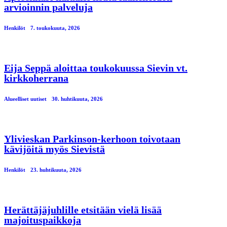
arvioinnin palveluja
Henkilöt
7. toukokuuta, 2026
Eija Seppä aloittaa toukokuussa Sievin vt.
kirkkoherrana
Alueelliset uutiset
30. huhtikuuta, 2026
Ylivieskan Parkinson-kerhoon toivotaan
kävijöitä myös Sievistä
Henkilöt
23. huhtikuuta, 2026
Herättäjäjuhlille etsitään vielä lisää
majoituspaikkoja