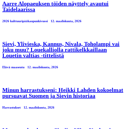
Aarre Alopaeuksen töiden näyttely avautui
Taidelaarissa
2026 kulttuuripääkaupunkivuosi
12. maaliskuuta, 2026
Sievi, Ylivieska, Kannus, Nivala, Toholampi vai
joku muu? Louekalliolla rattikelkkaillaan
Louetin valtias -tittelistä
Elävä maaseutu
12. maaliskuuta, 2026
Minun harrastukseni: Heikki Lahden kokoelmat
pursuavat Suomen ja Sievin historiaa
Harrastukset
12. maaliskuuta, 2026