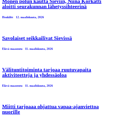
Monen polun kautta Sieviin, Niina Korkatti
aloitti seurakunnan lähetyssihteerinä
Henkilöt
12. maaliskuuta, 2026
Savolaiset seikkailivat Sievissä
Elävä maaseutu
11. maaliskuuta, 2026
Välituntitoiminta tarjoaa ruutuvapaita
aktiviteetteja ja yhdessäoloa
Elävä maaseutu
11. maaliskuuta, 2026
Miitti tarjoaaa ohjattua vapaa-ajanviettoa
nuorille