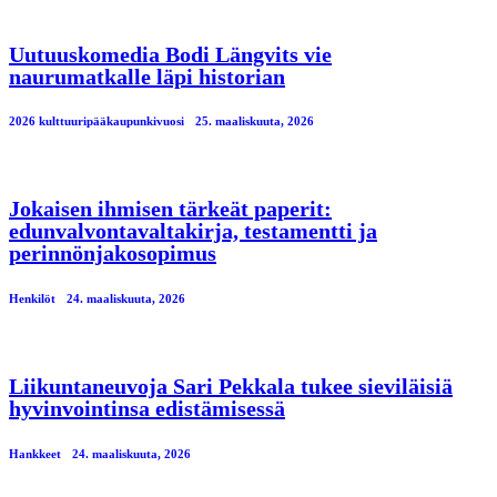
Uutuuskomedia Bodi Längvits vie
naurumatkalle läpi historian
2026 kulttuuripääkaupunkivuosi
25. maaliskuuta, 2026
Jokaisen ihmisen tärkeät paperit:
edunvalvontavaltakirja, testamentti ja
perinnönjakosopimus
Henkilöt
24. maaliskuuta, 2026
Liikuntaneuvoja Sari Pekkala tukee sieviläisiä
hyvinvointinsa edistämisessä
Hankkeet
24. maaliskuuta, 2026