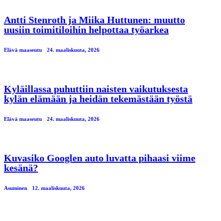
Antti Stenroth ja Miika Huttunen: muutto
uusiin toimitiloihin helpottaa työarkea
Elävä maaseutu
24. maaliskuuta, 2026
Kyläillassa puhuttiin naisten vaikutuksesta
kylän elämään ja heidän tekemästään työstä
Elävä maaseutu
24. maaliskuuta, 2026
Kuvasiko Googlen auto luvatta pihaasi viime
kesänä?
Asuminen
12. maaliskuuta, 2026