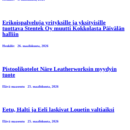
Erikoispalveluja yrityksille ja yksityisille
tuottava Stentek Oy muutti Kokkolasta Päivälän
halliin
Henkilöt
26. maaliskuuta, 2026
Pistoolikotelot Näre Leatherworksin myydyin
tuote
Elävä maaseutu
25. maaliskuuta, 2026
Eetu, Halti ja Eeli laskivat Louetin valtiaiksi
Elävä maaseutu
25. maaliskuuta, 2026