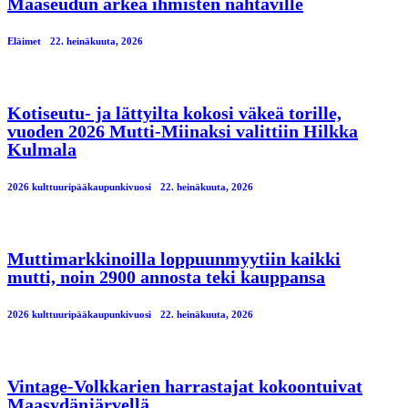
Maaseudun arkea ihmisten nähtäville
Eläimet
22. heinäkuuta, 2026
Kotiseutu- ja lättyilta kokosi väkeä torille,
vuoden 2026 Mutti-Miinaksi valittiin Hilkka
Kulmala
2026 kulttuuripääkaupunkivuosi
22. heinäkuuta, 2026
Muttimarkkinoilla loppuunmyytiin kaikki
mutti, noin 2900 annosta teki kauppansa
2026 kulttuuripääkaupunkivuosi
22. heinäkuuta, 2026
Vintage-Volkkarien harrastajat kokoontuivat
Maasydänjärvellä