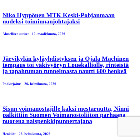
Niko Hyppönen MTK Keski-Pohjanmaan
uudeksi toiminnanjohtajaksi
Alueelliset uutiset
10. maaliskuuta, 2026
Järvikylän kyläyhdistyksen ja Ojala Machinen
tempaus toi väkivyöryn Louekalliolle, rinteistä
ja tapahtuman tunnelmasta nautti 600 henkeä
Pääkirjoitus
26. helmikuuta, 2026
Sisun voimanostajille kaksi mestaruutta, Ninni
palkittiin Suomen Voimanostoliiton parhaana
nuorena naispenkkipunnertajana
Henkilöt
26. helmikuuta, 2026