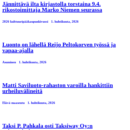
Jännittävä ilta kirjastolla torstaina 9.4.
rikostoimittaja Marko Niemen seurassa
2026 kulttuuripääkaupunkivuosi
1. huhtikuuta, 2026
Luonto on lähellä Reijo Peltokorven työssä ja
vapaa-ajalla
Asuminen
1. huhtikuuta, 2026
Matti Saviluoto-rahaston varoilla hankittiin
urheiluvälineitä
Elävä maaseutu
1. huhtikuuta, 2026
Taksi P. Pahkala osti Taksiway Oy:n