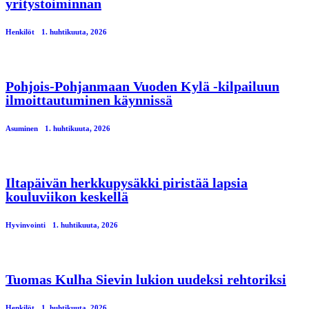
yritystoiminnan
Henkilöt
1. huhtikuuta, 2026
Pohjois-Pohjanmaan Vuoden Kylä -kilpailuun
ilmoittautuminen käynnissä
Asuminen
1. huhtikuuta, 2026
Iltapäivän herkkupysäkki piristää lapsia
kouluviikon keskellä
Hyvinvointi
1. huhtikuuta, 2026
Tuomas Kulha Sievin lukion uudeksi rehtoriksi
Henkilöt
1. huhtikuuta, 2026