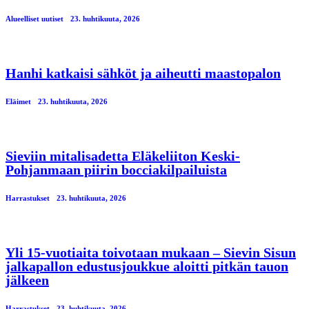
Alueelliset uutiset
23. huhtikuuta, 2026
Hanhi katkaisi sähköt ja aiheutti maastopalon
Eläimet
23. huhtikuuta, 2026
Sieviin mitalisadetta Eläkeliiton Keski-
Pohjanmaan piirin bocciakilpailuista
Harrastukset
23. huhtikuuta, 2026
Yli 15-vuotiaita toivotaan mukaan – Sievin Sisun
jalkapallon edustusjoukkue aloitti pitkän tauon
jälkeen
Harrastukset
23. huhtikuuta, 2026