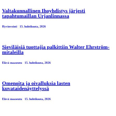
Valtakunnallinen Ihoyhdistys järjesti
tapahtumaillan Urjanlinnassa
Hyvinvointi
15. huhtikuuta, 2026
Sieviläisiä tuottajia palkittiin Walter Ehrström-
mitaleilla
Elävä maaseutu
15. huhtikuuta, 2026
Omenoita ja oivalluksia lasten
kuvataidenäyttelyssä
Elävä maaseutu
15. huhtikuuta, 2026