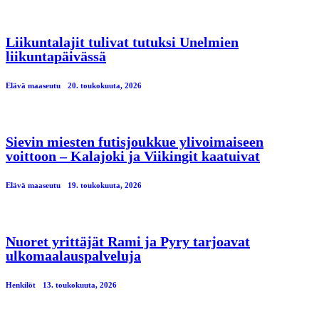
Liikuntalajit tulivat tutuksi Unelmien
liikuntapäivässä
Elävä maaseutu
20. toukokuuta, 2026
Sievin miesten futisjoukkue ylivoimaiseen
voittoon – Kalajoki ja Viikingit kaatuivat
Elävä maaseutu
19. toukokuuta, 2026
Nuoret yrittäjät Rami ja Pyry tarjoavat
ulkomaalauspalveluja
Henkilöt
13. toukokuuta, 2026