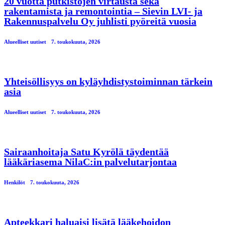
20 vuotta putkistojen virtausta sekä
rakentamista ja remontointia – Sievin LVI- ja
Rakennuspalvelu Oy juhlisti pyöreitä vuosia
Alueelliset uutiset
7. toukokuuta, 2026
Yhteisöllisyys on kyläyhdistystoiminnan tärkein
asia
Alueelliset uutiset
7. toukokuuta, 2026
Sairaanhoitaja Satu Kyrölä täydentää
lääkäriasema NilaC:in palvelutarjontaa
Henkilöt
7. toukokuuta, 2026
Apteekkari haluaisi lisätä lääkehoidon