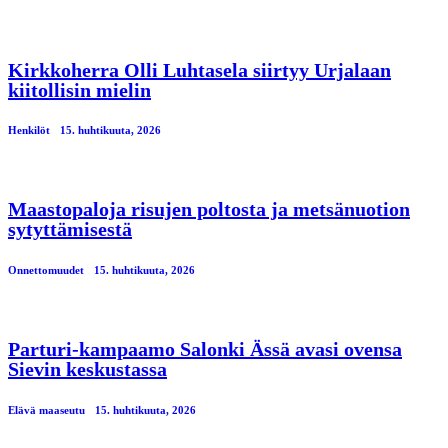
Kirkkoherra Olli Luhtasela siirtyy Urjalaan
kiitollisin mielin
Henkilöt
15. huhtikuuta, 2026
Maastopaloja risujen poltosta ja metsänuotion
sytyttämisestä
Onnettomuudet
15. huhtikuuta, 2026
Parturi-kampaamo Salonki Ässä avasi ovensa
Sievin keskustassa
Elävä maaseutu
15. huhtikuuta, 2026