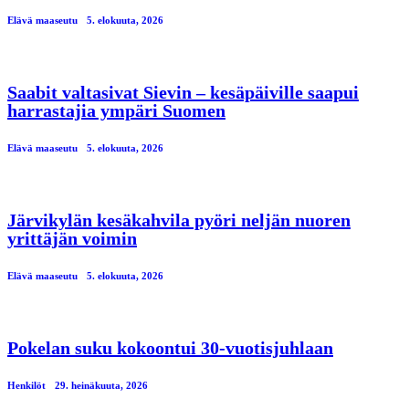
Elävä maaseutu
5. elokuuta, 2026
Saabit valtasivat Sievin – kesäpäiville saapui
harrastajia ympäri Suomen
Elävä maaseutu
5. elokuuta, 2026
Järvikylän kesäkahvila pyöri neljän nuoren
yrittäjän voimin
Elävä maaseutu
5. elokuuta, 2026
Pokelan suku kokoontui 30-vuotisjuhlaan
Henkilöt
29. heinäkuuta, 2026