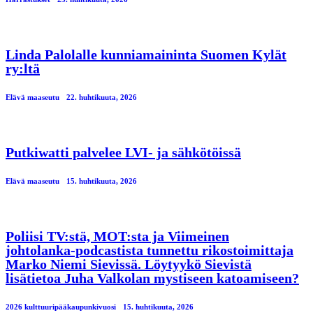
Linda Palolalle kunniamaininta Suomen Kylät
ry:ltä
Elävä maaseutu
22. huhtikuuta, 2026
Putkiwatti palvelee LVI- ja sähkötöissä
Elävä maaseutu
15. huhtikuuta, 2026
Poliisi TV:stä, MOT:sta ja Viimeinen
johtolanka-podcastista tunnettu rikostoimittaja
Marko Niemi Sievissä. Löytyykö Sievistä
lisätietoa Juha Valkolan mystiseen katoamiseen?
2026 kulttuuripääkaupunkivuosi
15. huhtikuuta, 2026