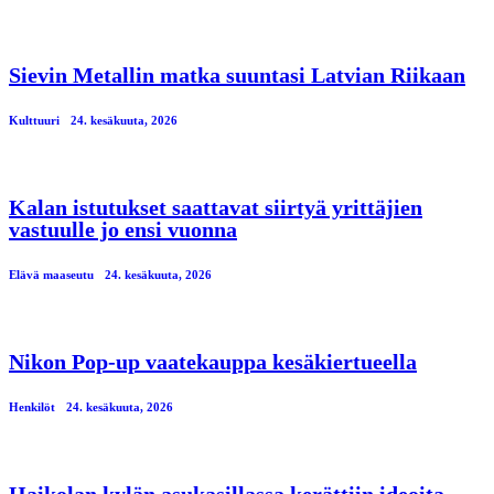
Sievin Metallin matka suuntasi Latvian Riikaan
Kulttuuri
24. kesäkuuta, 2026
Kalan istutukset saattavat siirtyä yrittäjien
vastuulle jo ensi vuonna
Elävä maaseutu
24. kesäkuuta, 2026
Nikon Pop-up vaatekauppa kesäkiertueella
Henkilöt
24. kesäkuuta, 2026
Haikolan kylän asukasillassa kerättiin ideoita