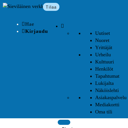
Tilaa
Hae
Kirjaudu
Uutiset
Nuoret
Yrittäjät
Urheilu
Kulttuuri
Henkilöt
Tapahtumat
Lukijalta
Näköislehti
Asiakaspalvelu
Mediakortti
Oma tili