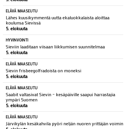
ELÄVÄ MAASEUTU
Lähes kuusikymmentä uutta ekaluokkalaista aloittaa
koulunsa Sievissä
5. elokuuta
HYVINVOINTI
Sieviin laaditaan viisaan liikkumisen suunnitelmaa
5. elokuuta
ELÄVÄ MAASEUTU
Sievin frisbeegolfradoista on moneksi
5. elokuuta
ELÄVÄ MAASEUTU
Saabit valtasivat Sievin – kesäpäiville saapui harrastajia
ympäri Suomen
5. elokuuta
ELÄVÄ MAASEUTU
Järvikylän kesäkahvila pyöri neljän nuoren yrittäjän voimin