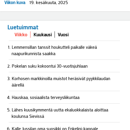
19. kesäkuuta, 2025
Viikon kuva
Luetuimmat
Viikko
Kuukausi
Vuosi
Lemmensillan tanssit houkutteli paikalle väkeä
naapurikunnista saakka
Pokelan suku kokoontui 30-vuotisjuhlaan
Korhosen markkinoilla muistot heräsivät pyykkilaudan
äärellä
Hauskaa, sosiaalista terveysliikuntaa
Lähes kuusikymmentä uutta ekaluokkalaista aloittaa
koulunsa Sievissä
Kalle Jussilan oma suosikki on Enkelini-kappale