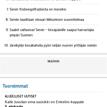
Sievin frisbeegolfradoista on moneksi
Sieviin laaditaan viisaan liikkumisen suunnitelmaa
Saabit valtasivat Sievin – kesäpäiville saapui harrastajia
ympäri Suomen
Järvikylän kesäkahvila pyöri neljän nuoren yrittäjän voimin
MAINOS
Tuoreimmat
ALUEELLISET UUTISET
Kalle Jussilan oma suosikki on Enkelini-kappale
5. elokuuta