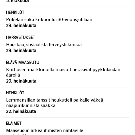
5. elokuuta
HENKILÖT
Pokelan suku kokoontui 30-vuotisjuhlaan
29. heinäkuuta
HARRASTUKSET
Hauskaa, sosiaalista terveysliikuntaa
29. heinäkuuta
ELÄVÄ MAASEUTU
Korhosen markkinoilla muistot heräsivät pyykkilaudan
äärellä
29. heinäkuuta
HENKILÖT
Lemmensillan tanssit houkutteli paikalle väkeä
naapurikunnista saakka
22. heinäkuuta
ELÄIMET
Maaseudun arkea ihmisten nähtäville