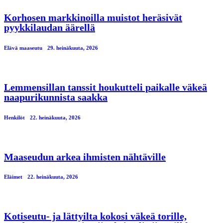
Korhosen markkinoilla muistot heräsivät
pyykkilaudan äärellä
Elävä maaseutu
29. heinäkuuta, 2026
Lemmensillan tanssit houkutteli paikalle väkeä
naapurikunnista saakka
Henkilöt
22. heinäkuuta, 2026
Maaseudun arkea ihmisten nähtäville
Eläimet
22. heinäkuuta, 2026
Kotiseutu- ja lättyilta kokosi väkeä torille,