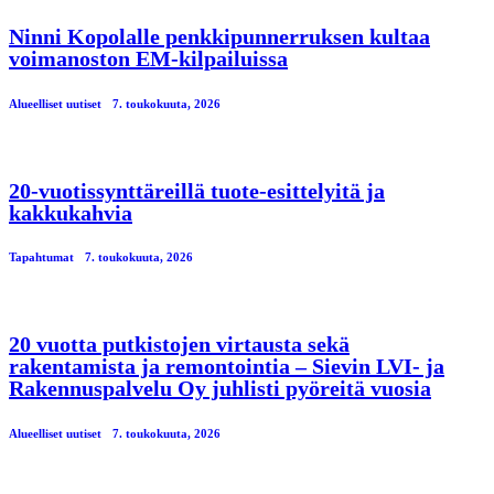
Ninni Kopolalle penkkipunnerruksen kultaa
voimanoston EM-kilpailuissa
Alueelliset uutiset
7. toukokuuta, 2026
20-vuotissynttäreillä tuote-esittelyitä ja
kakkukahvia
Tapahtumat
7. toukokuuta, 2026
20 vuotta putkistojen virtausta sekä
rakentamista ja remontointia – Sievin LVI- ja
Rakennuspalvelu Oy juhlisti pyöreitä vuosia
Alueelliset uutiset
7. toukokuuta, 2026