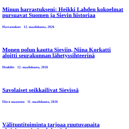
Minun harrastukseni: Heikki Lahden kokoelmat
pursuavat Suomen ja Sievin historiaa
Harrastukset
12. maaliskuuta, 2026
Monen polun kautta Sieviin, Niina Korkatti
aloitti seurakunnan lähetyssihteerinä
Henkilöt
12. maaliskuuta, 2026
Savolaiset seikkailivat Sievissä
Elävä maaseutu
11. maaliskuuta, 2026
Välituntitoiminta tarjoaa ruutuvapaita