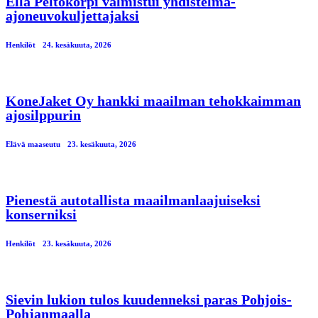
Ella Peltokorpi valmistui yhdistelmä-
ajoneuvokuljettajaksi
Henkilöt
24. kesäkuuta, 2026
KoneJaket Oy hankki maailman tehokkaimman
ajosilppurin
Elävä maaseutu
23. kesäkuuta, 2026
Pienestä autotallista maailmanlaajuiseksi
konserniksi
Henkilöt
23. kesäkuuta, 2026
Sievin lukion tulos kuudenneksi paras Pohjois-
Pohjanmaalla