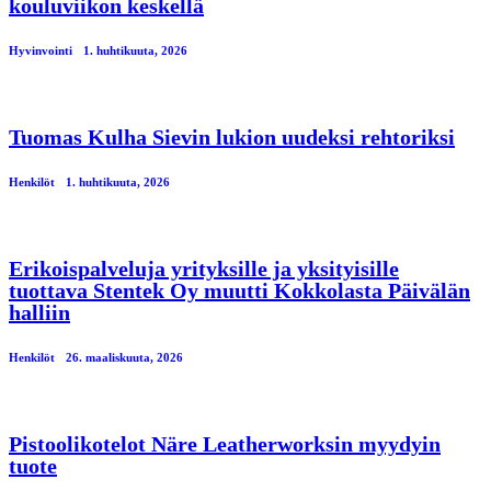
kouluviikon keskellä
Hyvinvointi
1. huhtikuuta, 2026
Tuomas Kulha Sievin lukion uudeksi rehtoriksi
Henkilöt
1. huhtikuuta, 2026
Erikoispalveluja yrityksille ja yksityisille
tuottava Stentek Oy muutti Kokkolasta Päivälän
halliin
Henkilöt
26. maaliskuuta, 2026
Pistoolikotelot Näre Leatherworksin myydyin
tuote