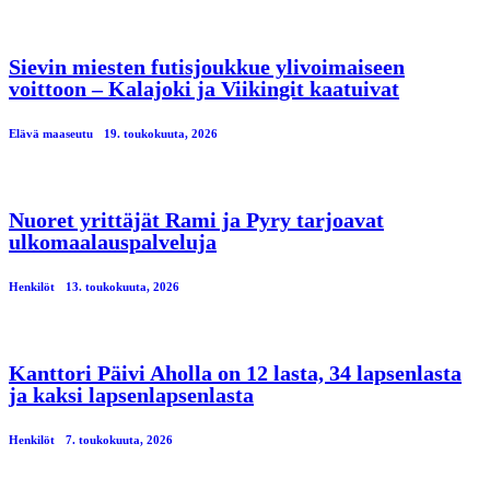
Sievin miesten futisjoukkue ylivoimaiseen
voittoon – Kalajoki ja Viikingit kaatuivat
Elävä maaseutu
19. toukokuuta, 2026
Nuoret yrittäjät Rami ja Pyry tarjoavat
ulkomaalauspalveluja
Henkilöt
13. toukokuuta, 2026
Kanttori Päivi Aholla on 12 lasta, 34 lapsenlasta
ja kaksi lapsenlapsenlasta
Henkilöt
7. toukokuuta, 2026