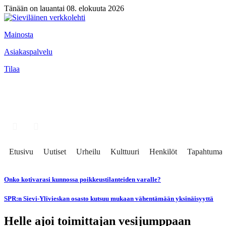
Tänään on lauantai 08. elokuuta 2026
Mainosta
Asiakaspalvelu
Tilaa
Etusivu
Uutiset
Urheilu
Kulttuuri
Henkilöt
Tapahtumat
Onko kotivarasi kunnossa poikkeustilanteiden varalle?
SPR:n Sievi-Ylivieskan osasto kutsuu mukaan vähentämään yksinäisyyttä
Helle ajoi toimittajan vesijumppaan