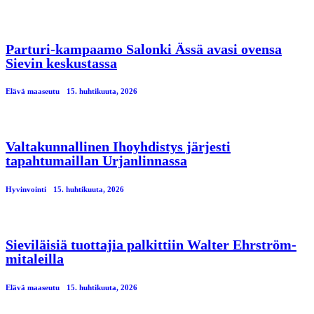
Parturi-kampaamo Salonki Ässä avasi ovensa
Sievin keskustassa
Elävä maaseutu
15. huhtikuuta, 2026
Valtakunnallinen Ihoyhdistys järjesti
tapahtumaillan Urjanlinnassa
Hyvinvointi
15. huhtikuuta, 2026
Sieviläisiä tuottajia palkittiin Walter Ehrström-
mitaleilla
Elävä maaseutu
15. huhtikuuta, 2026