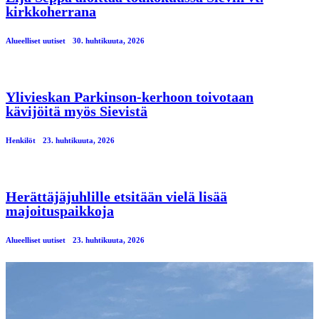
kirkkoherrana
Alueelliset uutiset
30. huhtikuuta, 2026
Ylivieskan Parkinson-kerhoon toivotaan
kävijöitä myös Sievistä
Henkilöt
23. huhtikuuta, 2026
Herättäjäjuhlille etsitään vielä lisää
majoituspaikkoja
Alueelliset uutiset
23. huhtikuuta, 2026