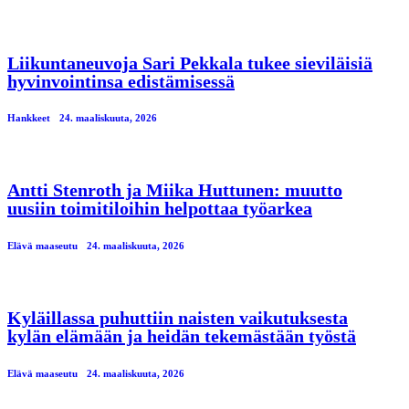
Liikuntaneuvoja Sari Pekkala tukee sieviläisiä
hyvinvointinsa edistämisessä
Hankkeet
24. maaliskuuta, 2026
Antti Stenroth ja Miika Huttunen: muutto
uusiin toimitiloihin helpottaa työarkea
Elävä maaseutu
24. maaliskuuta, 2026
Kyläillassa puhuttiin naisten vaikutuksesta
kylän elämään ja heidän tekemästään työstä
Elävä maaseutu
24. maaliskuuta, 2026