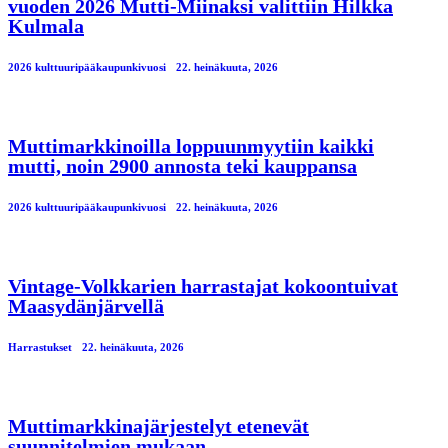
vuoden 2026 Mutti-Miinaksi valittiin Hilkka
Kulmala
2026 kulttuuripääkaupunkivuosi
22. heinäkuuta, 2026
Muttimarkkinoilla loppuunmyytiin kaikki
mutti, noin 2900 annosta teki kauppansa
2026 kulttuuripääkaupunkivuosi
22. heinäkuuta, 2026
Vintage-Volkkarien harrastajat kokoontuivat
Maasydänjärvellä
Harrastukset
22. heinäkuuta, 2026
Muttimarkkinajärjestelyt etenevät
suunnitelmien mukaan