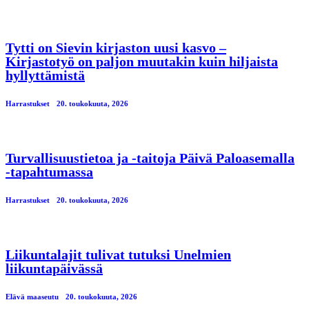
Tytti on Sievin kirjaston uusi kasvo –
Kirjastotyö on paljon muutakin kuin hiljaista
hyllyttämistä
Harrastukset
20. toukokuuta, 2026
Turvallisuustietoa ja -taitoja Päivä Paloasemalla
-tapahtumassa
Harrastukset
20. toukokuuta, 2026
Liikuntalajit tulivat tutuksi Unelmien
liikuntapäivässä
Elävä maaseutu
20. toukokuuta, 2026