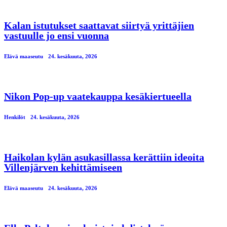
Kalan istutukset saattavat siirtyä yrittäjien
vastuulle jo ensi vuonna
Elävä maaseutu
24. kesäkuuta, 2026
Nikon Pop-up vaatekauppa kesäkiertueella
Henkilöt
24. kesäkuuta, 2026
Haikolan kylän asukasillassa kerättiin ideoita
Villenjärven kehittämiseen
Elävä maaseutu
24. kesäkuuta, 2026