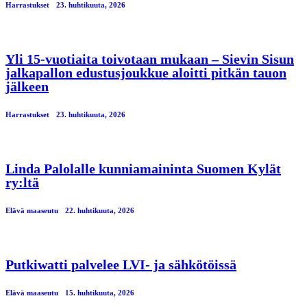
Harrastukset
23. huhtikuuta, 2026
Yli 15-vuotiaita toivotaan mukaan – Sievin Sisun
jalkapallon edustusjoukkue aloitti pitkän tauon
jälkeen
Harrastukset
23. huhtikuuta, 2026
Linda Palolalle kunniamaininta Suomen Kylät
ry:ltä
Elävä maaseutu
22. huhtikuuta, 2026
Putkiwatti palvelee LVI- ja sähkötöissä
Elävä maaseutu
15. huhtikuuta, 2026