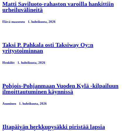
Matti Saviluoto-rahaston varoilla hankittiin
urheiluvälineitä
Elävä maaseutu
1. huhtikuuta, 2026
Taksi P. Pahkala osti Taksiway Oy:n
yritystoiminnan
Henkilöt
1. huhtikuuta, 2026
Pohjois-Pohjanmaan Vuoden Kylä -kilpailuun
ilmoittautuminen käynnissä
Asuminen
1. huhtikuuta, 2026
Iltapäivän herkkupysäkki piristää lapsia