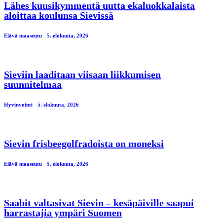
Lähes kuusikymmentä uutta ekaluokkalaista
aloittaa koulunsa Sievissä
Elävä maaseutu
5. elokuuta, 2026
Sieviin laaditaan viisaan liikkumisen
suunnitelmaa
Hyvinvointi
5. elokuuta, 2026
Sievin frisbeegolfradoista on moneksi
Elävä maaseutu
5. elokuuta, 2026
Saabit valtasivat Sievin – kesäpäiville saapui
harrastajia ympäri Suomen