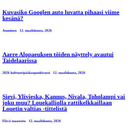
Kuvasiko Googlen auto luvatta pihaasi viime
kesänä?
Asuminen
12. maaliskuuta, 2026
Aarre Alopaeuksen töiden näyttely avautui
Taidelaarissa
2026 kulttuuripääkaupunkivuosi
12. maaliskuuta, 2026
Sievi, Ylivieska, Kannus, Nivala, Toholampi vai
joku muu? Louekalliolla rattikelkkaillaan
Louetin valtias -tittelistä
Elävä maaseutu
12. maaliskuuta, 2026