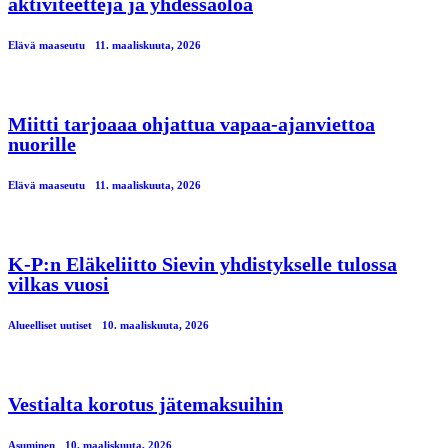
aktiviteetteja ja yhdessäoloa
Elävä maaseutu
11. maaliskuuta, 2026
Miitti tarjoaaa ohjattua vapaa-ajanviettoa
nuorille
Elävä maaseutu
11. maaliskuuta, 2026
K-P:n Eläkeliitto Sievin yhdistykselle tulossa
vilkas vuosi
Alueelliset uutiset
10. maaliskuuta, 2026
Vestialta korotus jätemaksuihin
Asuminen
10. maaliskuuta, 2026