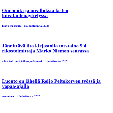
Omenoita ja oivalluksia lasten
kuvataidenäyttelyssä
Elävä maaseutu
15. huhtikuuta, 2026
Jännittävä ilta kirjastolla torstaina 9.4.
rikostoimittaja Marko Niemen seurassa
2026 kulttuuripääkaupunkivuosi
1. huhtikuuta, 2026
Luonto on lähellä Reijo Peltokorven työssä ja
vapaa-ajalla
Asuminen
1. huhtikuuta, 2026