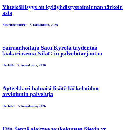
Yhteisöllisyys on kyläyhdistystoiminnan tärkein
asia
Alueelliset uutiset
7. toukokuuta, 2026
Sairaanhoitaja Satu Kyrölä täydentää
lääkäriasema NilaC:in palvelutarjontaa
Henkilöt
7. toukokuuta, 2026
Apteekkari haluaisi lisätä lääkehoidon
arvioinnin palveluja
Henkilöt
7. toukokuuta, 2026
Eija Seppä aloittaa toukokuussa Sievin vt.