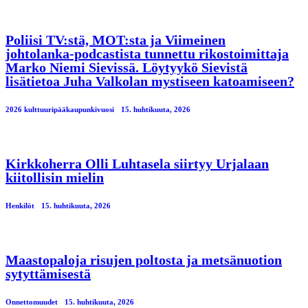
Poliisi TV:stä, MOT:sta ja Viimeinen
johtolanka-podcastista tunnettu rikostoimittaja
Marko Niemi Sievissä. Löytyykö Sievistä
lisätietoa Juha Valkolan mystiseen katoamiseen?
2026 kulttuuripääkaupunkivuosi
15. huhtikuuta, 2026
Kirkkoherra Olli Luhtasela siirtyy Urjalaan
kiitollisin mielin
Henkilöt
15. huhtikuuta, 2026
Maastopaloja risujen poltosta ja metsänuotion
sytyttämisestä
Onnettomuudet
15. huhtikuuta, 2026