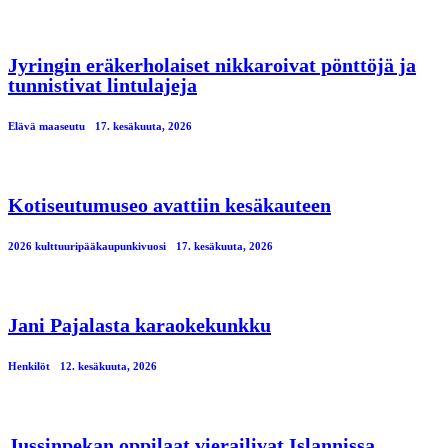
Jyringin eräkerholaiset nikkaroivat pönttöjä ja
tunnistivat lintulajeja
Elävä maaseutu
17. kesäkuuta, 2026
Kotiseutumuseo avattiin kesäkauteen
2026 kulttuuripääkaupunkivuosi
17. kesäkuuta, 2026
Jani Pajalasta karaokekunkku
Henkilöt
12. kesäkuuta, 2026
Jussinpekan oppilaat vierailivat Islannissa