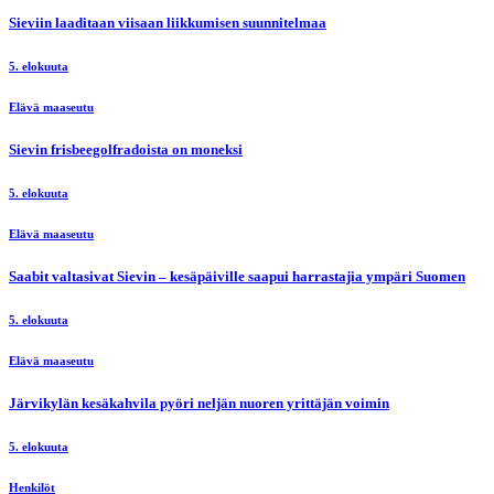
Sieviin laaditaan viisaan liikkumisen suunnitelmaa
5. elokuuta
Elävä maaseutu
Sievin frisbeegolfradoista on moneksi
5. elokuuta
Elävä maaseutu
Saabit valtasivat Sievin – kesäpäiville saapui harrastajia ympäri Suomen
5. elokuuta
Elävä maaseutu
Järvikylän kesäkahvila pyöri neljän nuoren yrittäjän voimin
5. elokuuta
Henkilöt