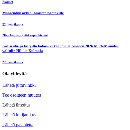
Eläimet
Maaseudun arkea ihmisten nähtäville
22. heinäkuuta
2026 kulttuuripääkaupunkivuosi
Kotiseutu- ja lättyilta kokosi väkeä torille, vuoden 2026 Mutti-Miinaksi
valittiin Hilkka Kulmala
22. heinäkuuta
Ota yhteyttä
Lähetä juttuvinkki
Tee osoitteen muutos
Lähetä ilmoitus
Lähetä lukijan kuva
Lähetä palautetta