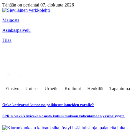
Tänään on perjantai 07. elokuuta 2026
Mainosta
Asiakaspalvelu
Tilaa
Etusivu
Uutiset
Urheilu
Kulttuuri
Henkilöt
Tapahtumat
Onko kotivarasi kunnossa poikkeustilanteiden varalle?
SPR:n Sievi-Ylivieskan osasto kutsuu mukaan vähentämään yksinäisyyttä