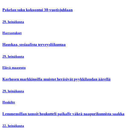
Pokelan suku kokoontui 30-vuotisjuhlaan
29. heinäkuuta
Harrastukset
Hauskaa, sosiaalista terveysliikuntaa
29. heinäkuuta
Elävä maaseutu
Korhosen markkinoilla muistot heräsivät pyykkilaudan äärellä
29. heinäkuuta
Henkilöt
Lemmensillan tanssit houkutteli paikalle väkeä naapurikunnista saakka
22. heinäkuuta