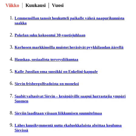
Viikko
Kuukausi
Vuosi
Lemmensillan tanssit houkutteli paikalle väkeä naapurikunnista
saakka
Pokelan suku kokoontui 30-vuotisjuhlaan
Korhosen markkinoilla muistot heräsivät pyykkilaudan äärellä
Hauskaa, sosiaalista terveysliikuntaa
Kalle Jussilan oma suosikki on Enkelini-kappale
Sievin frisbeegolfradoista on moneksi
Saabit valtasivat Sievin – kesäpäiville saapui harrastajia ympäri
Suomen
Sieviin laaditaan viisaan liikkumisen suunnitelmaa
Lähes kuusikymmentä uutta ekaluokkalaista aloittaa koulunsa
Sievissä