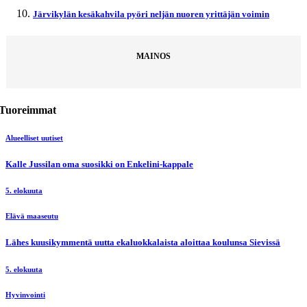
Järvikylän kesäkahvila pyöri neljän nuoren yrittäjän voimin
MAINOS
Tuoreimmat
Alueelliset uutiset
Kalle Jussilan oma suosikki on Enkelini-kappale
5. elokuuta
Elävä maaseutu
Lähes kuusikymmentä uutta ekaluokkalaista aloittaa koulunsa Sievissä
5. elokuuta
Hyvinvointi