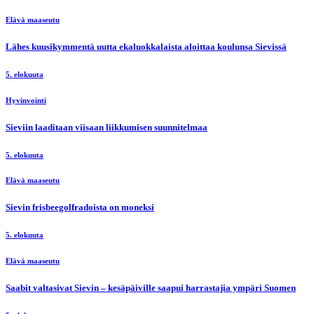
Elävä maaseutu
Lähes kuusikymmentä uutta ekaluokkalaista aloittaa koulunsa Sievissä
5. elokuuta
Hyvinvointi
Sieviin laaditaan viisaan liikkumisen suunnitelmaa
5. elokuuta
Elävä maaseutu
Sievin frisbeegolfradoista on moneksi
5. elokuuta
Elävä maaseutu
Saabit valtasivat Sievin – kesäpäiville saapui harrastajia ympäri Suomen