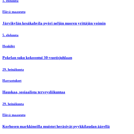
5. elokuuta
Elävä maaseutu
Järvikylän kesäkahvila pyöri neljän nuoren yrittäjän voimin
5. elokuuta
Henkilöt
Pokelan suku kokoontui 30-vuotisjuhlaan
29. heinäkuuta
Harrastukset
Hauskaa, sosiaalista terveysliikuntaa
29. heinäkuuta
Elävä maaseutu
Korhosen markkinoilla muistot heräsivät pyykkilaudan äärellä