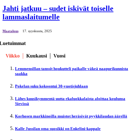
Jahti jatkuu – sudet iskivät toiselle
lammaslaitumelle
Maatalous
17. syyskuuta, 2025
Luetuimmat
Viikko
Kuukausi
Vuosi
Lemmensillan tanssit houkutteli paikalle väkeä naapurikunnista
saakka
Pokelan suku kokoontui 30-vuotisjuhlaan
Lähes kuusikymmentä uutta ekaluokkalaista aloittaa koulunsa
Sievissä
Korhosen markkinoilla muistot heräsivät pyykkilaudan äärellä
Kalle Jussilan oma suosikki on Enkelini-kappale