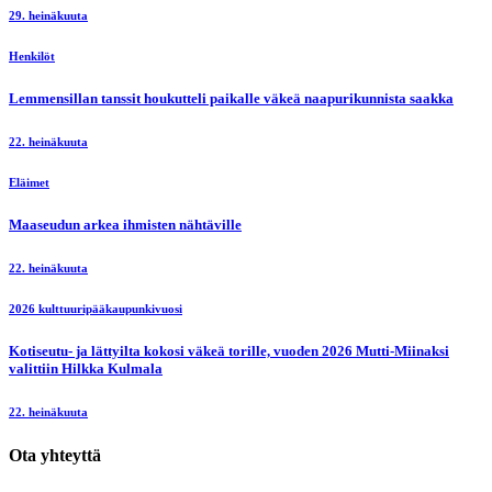
29. heinäkuuta
Henkilöt
Lemmensillan tanssit houkutteli paikalle väkeä naapurikunnista saakka
22. heinäkuuta
Eläimet
Maaseudun arkea ihmisten nähtäville
22. heinäkuuta
2026 kulttuuripääkaupunkivuosi
Kotiseutu- ja lättyilta kokosi väkeä torille, vuoden 2026 Mutti-Miinaksi
valittiin Hilkka Kulmala
22. heinäkuuta
Ota yhteyttä