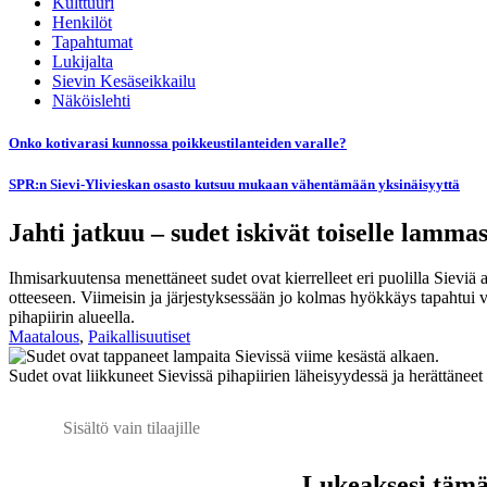
Kulttuuri
Henkilöt
Tapahtumat
Lukijalta
Sievin Kesäseikkailu
Näköislehti
Onko kotivarasi kunnossa poikkeustilanteiden varalle?
SPR:n Sievi-Ylivieskan osasto kutsuu mukaan vähentämään yksinäisyyttä
Jahti jatkuu – sudet iskivät toiselle lamma
Ihmisarkuutensa menettäneet sudet ovat kierrelleet eri puolilla Sieviä
otteeseen. Viimeisin ja järjestyksessään jo kolmas hyökkäys tapahtui v
pihapiirin alueella.
Maatalous
,
Paikallisuutiset
Sudet ovat liikkuneet Sievissä pihapiirien läheisyydessä ja herättäneet 
Sisältö vain tilaajille
Lukeaksesi tämän