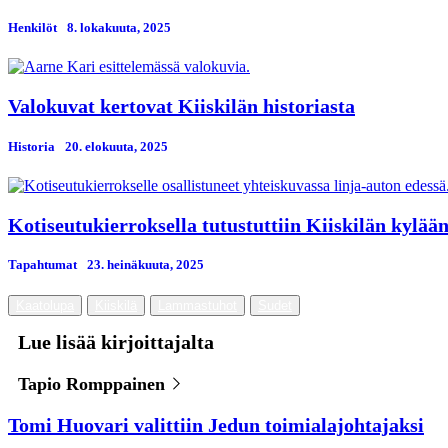
Henkilöt
8. lokakuuta, 2025
Valokuvat kertovat Kiiskilän historiasta
Historia
20. elokuuta, 2025
Kotiseutukierroksella tutustuttiin Kiiskilän kylää
Tapahtumat
23. heinäkuuta, 2025
Kaatolupa
Kiiskilä
Lammastuhot
Sudet
Lue lisää kirjoittajalta
Tapio Romppainen
Tomi Huovari valittiin Jedun toimialajohtajaksi