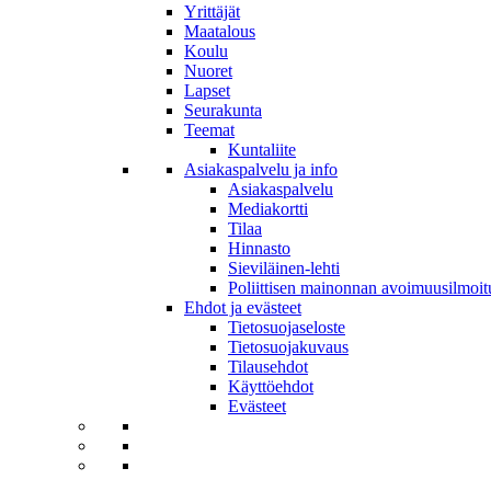
Yrittäjät
Maatalous
Koulu
Nuoret
Lapset
Seurakunta
Teemat
Kuntaliite
Asiakaspalvelu ja info
Asiakaspalvelu
Mediakortti
Tilaa
Hinnasto
Sieviläinen-lehti
Poliittisen mainonnan avoimuusilmoit
Ehdot ja evästeet
Tietosuojaseloste
Tietosuojakuvaus
Tilausehdot
Käyttöehdot
Evästeet