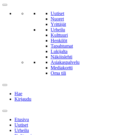
Uutiset
Nuoret
Yrittäjät
Urheilu
Kulttuuri
Henkilöt
Tapahtumat
Lukijalta
Näköislehti
Asiakaspalvelu
Mediakortti
Oma tili
Hae
Kirjaudu
Etusivu
Uutiset
Urheilu