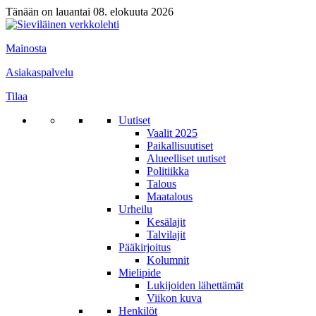
Tänään on lauantai 08. elokuuta 2026
Mainosta
Asiakaspalvelu
Tilaa
Uutiset
Vaalit 2025
Paikallisuutiset
Alueelliset uutiset
Politiikka
Talous
Maatalous
Urheilu
Kesälajit
Talvilajit
Pääkirjoitus
Kolumnit
Mielipide
Lukijoiden lähettämät
Viikon kuva
Henkilöt