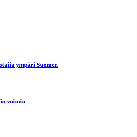
rastajia ympäri Suomen
jän voimin