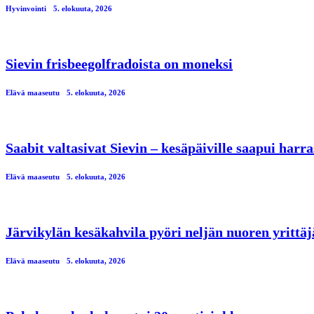
Hyvinvointi
5. elokuuta, 2026
Sievin frisbeegolfradoista on moneksi
Elävä maaseutu
5. elokuuta, 2026
Saabit valtasivat Sievin – kesäpäiville saapui har
Elävä maaseutu
5. elokuuta, 2026
Järvikylän kesäkahvila pyöri neljän nuoren yrittä
Elävä maaseutu
5. elokuuta, 2026