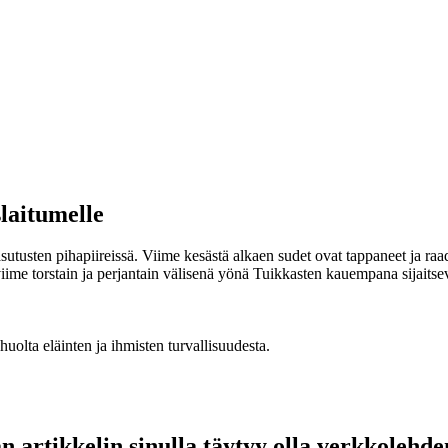
slaitumelle
 asutusten pihapiireissä. Viime kesästä alkaen sudet ovat tappaneet ja r
iime torstain ja perjantain välisenä yönä Tuikkasten kauempana sijaitsev
huolta eläinten ja ihmisten turvallisuudesta.
 artikkelin sinulla täytyy olla verkkolehde