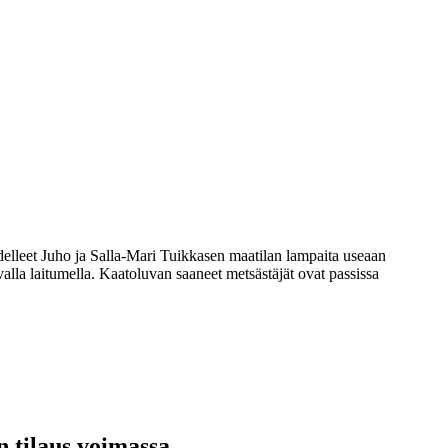
aadelleet Juho ja Salla-Mari Tuikkasen maatilan lampaita useaan
alla laitumella. Kaatoluvan saaneet metsästäjät ovat passissa
n tilaus voimassa