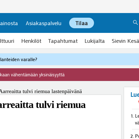
ainosta
Asiakaspalvelu
Tilaa
lttuuri
Henkilöt
Tapahtumat
Lukijalta
Sievin Kesä
anteiden varalle?
ukaan vähentämään yksinäisyyttä
Lu
reaitta tulvi riemua
L
v
P