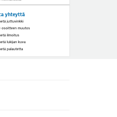
littiin Hilkka Kulmala
. heinäkuuta
ta yhteyttä
hetä juttuvinkki
e osoitteen muutos
hetä ilmoitus
hetä lukijan kuva
hetä palautetta