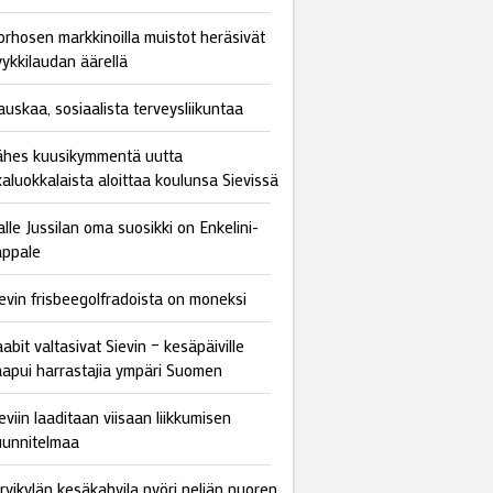
orhosen markkinoilla muistot heräsivät
yykkilaudan äärellä
auskaa, sosiaalista terveysliikuntaa
ähes kuusikymmentä uutta
kaluokkalaista aloittaa koulunsa Sievissä
lle Jussilan oma suosikki on Enkelini-
appale
ievin frisbeegolfradoista on moneksi
abit valtasivat Sievin – kesäpäiville
aapui harrastajia ympäri Suomen
eviin laaditaan viisaan liikkumisen
uunnitelmaa
ärvikylän kesäkahvila pyöri neljän nuoren