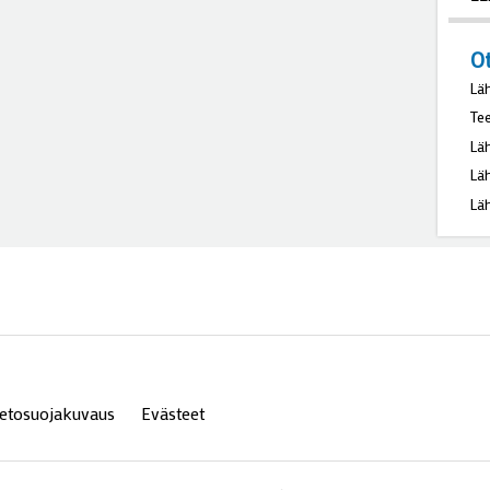
va
22
O
Lä
Te
Lä
Lä
Lä
ietosuojakuvaus
Evästeet