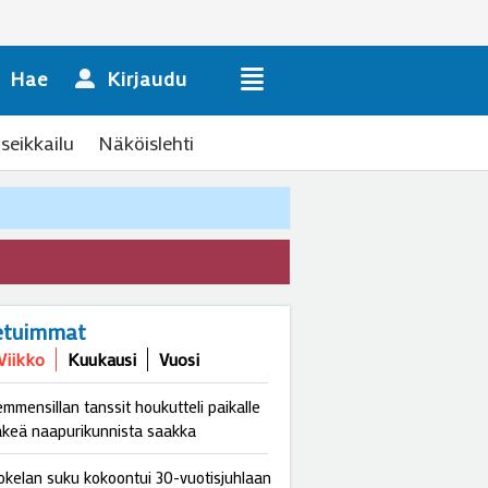
Hae
Kirjaudu
seikkailu
Näköislehti
etuimmat
Viikko
Kuukausi
Vuosi
emmensillan tanssit houkutteli paikalle
äkeä naapurikunnista saakka
okelan suku kokoontui 30-vuotisjuhlaan