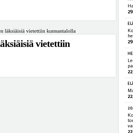
HA
Ha
29
EL
Ko
ksiäisiä vietettiin
he
29
HE
Le
pa
22
EL
Ma
22
20
Ko
to