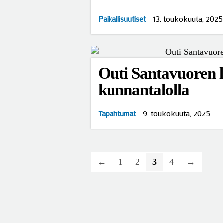
13. toukokuuta, 2025
Paikallisuutiset
Outi Santavuoren lä
kunnantalolla
9. toukokuuta, 2025
Tapahtumat
←
1
2
3
4
→