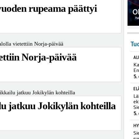
 vuoden rupeama päättyi
Tu
ettiin Norja-päivää
AL
Ka
En
5.
EL
lu jatkuu Jokikylän kohteilla
Lä
ek
Si
5.
HY