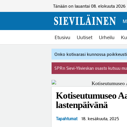
Tänään on lauantai 08. elokuuta 2026
M
Etusivu
Uutiset
Urheilu
Ku
Onko kotivarasi kunnossa poikkeustil
SPR:n Sievi-Ylivieskan osasto kutsuu m
Kotiseutumuseo Aar
lastenpäivänä
18. kesäkuuta, 2025
Tapahtumat