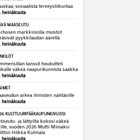
RRASTUKSET
uskaa, sosiaalista terveysliikuntaa
. heinäkuuta
ÄVÄ MAASEUTU
rhosen markkinoilla muistot
räsivät pyykkilaudan äärellä
. heinäkuuta
NKILÖT
mmensillan tanssit houkutteli
ikalle väkeä naapurikunnista saakka
. heinäkuuta
ÄIMET
aseudun arkea ihmisten nähtäville
. heinäkuuta
26 KULTTUURIPÄÄKAUPUNKIVUOSI
tiseutu- ja lättyilta kokosi väkeä
rille, vuoden 2026 Mutti-Miinaksi