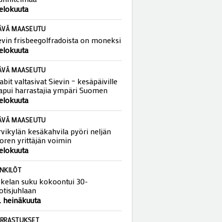
eviin laaditaan viisaan liikkumisen
unnitelmaa
 elokuuta
ÄVÄ MAASEUTU
evin frisbeegolfradoista on moneksi
 elokuuta
ÄVÄ MAASEUTU
abit valtasivat Sievin – kesäpäiville
apui harrastajia ympäri Suomen
 elokuuta
ÄVÄ MAASEUTU
rvikylän kesäkahvila pyöri neljän
oren yrittäjän voimin
 elokuuta
NKILÖT
kelan suku kokoontui 30-
otisjuhlaan
. heinäkuuta