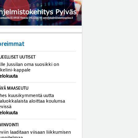
oreimmat
UEELLISET UUTISET
lle Jussilan oma suosikki on
kelini-kappale
 elokuuta
ÄVÄ MAASEUTU
hes kuusikymmentä uutta
aluokkalaista aloittaa koulunsa
evissä
 elokuuta
VINVOINTI