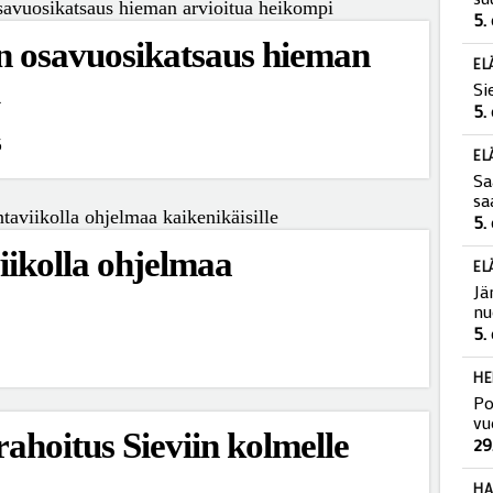
Si
su
n osavuosikatsaus hieman
5.
EL
Si
5.
5
EL
Sa
sa
5.
iikolla ohjelmaa
EL
Jä
nu
5.
HE
Po
ahoitus Sieviin kolmelle
vu
29