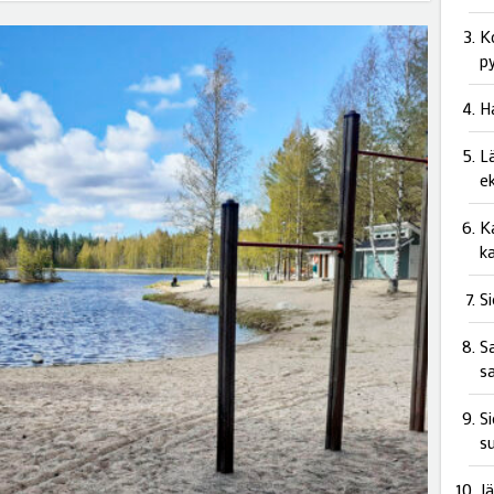
K
p
H
L
e
Ka
k
S
Sa
s
Si
s
J